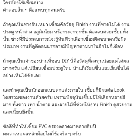
ใครต้องใช้เซี้ยมบ้าง
คำตอบสั้น ๆ คือแทบทุกคนครับ
ถ้าคุณเป็นช่างรับเหมา เซี้ยมคือวัสดุ Finish งานที่ขาดไม่ได้ งาน
ประตู หน้าต่าง อลูมิเนียม หรือกระจกทุกชิ้น ต้องจบด้วยเซี้ยมทั้ง
นั้น ช่างที่มีประสบการณ์จะรู้ทันทีว่าเลือกเซี้ยมผิดขนาดหรือผิด
ประเภท งานที่ดูดีตอนแรกอาจมีปัญหาตามมาในอีกไม่กี่เดือน
ถ้าคุณเป็นเจ้าของบ้านที่ชอบ DIY นี่คือวัสดุที่ลงทุนน้อยแต่ได้ผล
มากครับ แค่เปลี่ยนเซี้ยมประตูใหม่ บ้านก็เงียบขึ้นและเย็นขึ้นได้
อย่างเห็นได้ชัดเลย
และถ้าคุณเป็นนักออกแบบตกแต่งภายใน เซี้ยมก็มีผลต่อ Look
โดยรวมของงานด้วยครับ เพราะปัจจุบันเซี้ยมมีให้เลือกหลายสี
มาก ทั้งขาว เทา น้ำตาล และลายไม้ที่ช่วยให้งาน Finish ดูสวยงาม
และเนี้ยบยิ่งขึ้น
ข้อดีที่ทำให้เซี้ยม PVC ครองตลาดมาหลายสิบปี
ผมว่าเหตุผลหลักมีอยู่ไม่กี่ข้อจริง ๆ ครับ