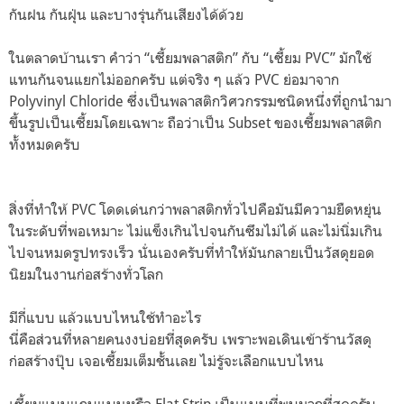
กันฝน กันฝุ่น และบางรุ่นกันเสียงได้ด้วย
ในตลาดบ้านเรา คำว่า “เซี้ยมพลาสติก” กับ “เซี้ยม PVC” มักใช้
แทนกันจนแยกไม่ออกครับ แต่จริง ๆ แล้ว PVC ย่อมาจาก
Polyvinyl Chloride ซึ่งเป็นพลาสติกวิศวกรรมชนิดหนึ่งที่ถูกนำมา
ขึ้นรูปเป็นเซี้ยมโดยเฉพาะ ถือว่าเป็น Subset ของเซี้ยมพลาสติก
ทั้งหมดครับ
สิ่งที่ทำให้ PVC โดดเด่นกว่าพลาสติกทั่วไปคือมันมีความยืดหยุ่น
ในระดับที่พอเหมาะ ไม่แข็งเกินไปจนกันซึมไม่ได้ และไม่นิ่มเกิน
ไปจนหมดรูปทรงเร็ว นั่นเองครับที่ทำให้มันกลายเป็นวัสดุยอด
นิยมในงานก่อสร้างทั่วโลก
มีกี่แบบ แล้วแบบไหนใช้ทำอะไร
นี่คือส่วนที่หลายคนงงบ่อยที่สุดครับ เพราะพอเดินเข้าร้านวัสดุ
ก่อสร้างปุ๊บ เจอเซี้ยมเต็มชั้นเลย ไม่รู้จะเลือกแบบไหน
เซี้ยมแบบแถบแบนหรือ Flat Strip เป็นแบบที่พบมากที่สุดครับ