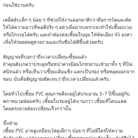
ก่อนใช้งานครับ
เคล็ดลับเล็ก ๆ น้อย ๆ ที่ช่วยให้งานออกมาดีกว่าคือการวัดและตัด
ให้ได้ความยาวที่พอดีจริง ๆ อย่าเผื่อมากเพราะจะทำให้เซี้ยมบวม
หรือโก่งงอได้ครับ และถ้าต้องต่อเซี้ยมในมุม ให้ตัดเฉียง 45 องศา
เพื่อให้รอยต่อดูสวยงามและกันซึมได้ดีขึ้นด้วยครับ
สัญญาณที่บอกว่าถึงเวลาเปลี่ยนเซี้ยมแล้ว
ถ้าคุณสังเกตว่าประตูหรือหน้าต่างมีลมโกรกผ่านเข้ามาทั้ง ๆ ที่ปิด
สนิทแล้ว หรือเห็นว่าเซี้ยมเดิมแข็ง แตกเป็นร่อง หรือหลุดออกจาก
ขอบ นั่นคือสัญญาณชัดเจนว่าถึงเวลาเปลี่ยนแล้วครับ
โดยทั่วไปเซี้ยม PVC คุณภาพดีจะอยู่ได้ประมาณ 3–7 ปีขึ้นอยู่กับ
สภาพแวดล้อมครับ เซี้ยมในร่มอยู่ได้นานกว่า เซี้ยมที่โดนแดด
โดยตรงอาจต้องเปลี่ยนเร็วกว่านั้น
ทิ้งท้าย
เซี้ยม PVC อาจดูเหมือนวัสดุเล็ก ๆ น้อย ๆ ที่ไม่มีใครให้ความ
สำคัญครับ แต่ถ้าคุณลองเปลี่ยนเซี้ยมประตูบ้านสักครั้ง แล้วรู้สึกได้