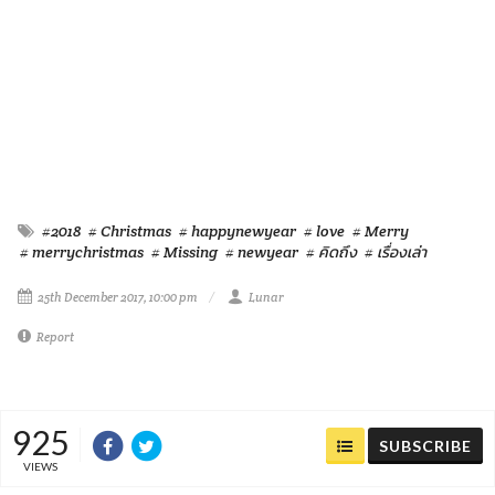
#2018
# Christmas
# happynewyear
# love
# Merry
# merrychristmas
# Missing
# newyear
# คิดถึง
# เรื่องเล่า
25th December 2017, 10:00 pm
Lunar
Report
925
SUBSCRIBE
VIEWS