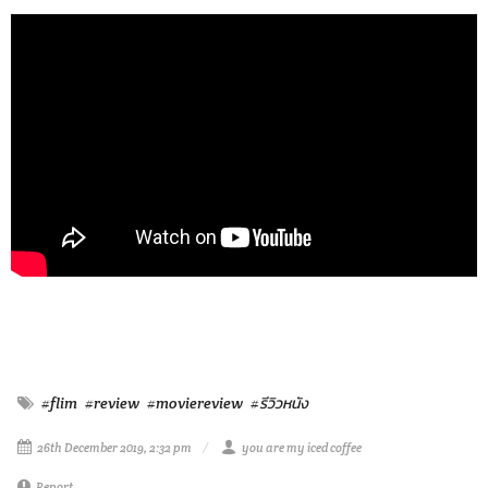
#flim
#review
#moviereview
#รีวิวหนัง
26th December 2019, 2:32 pm
you are my iced coffee
Report