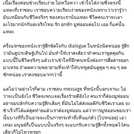
เนื้อเรื่องค่อนข้างเรียบง่าย ไม่หวือหวา เข้าใจได้ง่ายซึ่งตรงนี้
แหละที่เราชอบ เราชอบความเรียบง่ายของหนังเพราะว่าเรารู้ว่า
มันเหมือนกับชีวิตจริงๆ ของคนเรานั่นแหละ ชีวิตคนเราจะเอา
อะไรมากนักกันล่ะจริงไหม รัก อกหัก มูฟออนต่อไป เออ ก็แค่นั้น
แหละ
ครึ่งแรกของหนังเรารู้สึกขัดใจกับ dialogue ในหนังนิดหน่อย รู้สึก
ว่ามันดูประดิษฐ์เกินไป มันทำให้เราสงสัยว่าถ้าคนเราพูดคุยกัน
แบบนี้ในชีวิตจริงๆ แล้วเราเข้าใจที่อีกคนหนึ่งต้องการสื่อสารออก
มาเหรอ ถ้าลดความพยายามที่จะทำให้บทพูดมันดูคูล ๆ คม ๆ ลด
ซักหน่อย เราคงชอบมากกว่านี้
แต่ไม่ว่าอย่างไรก็ตาม เราชอบ message ที่หนังนี้บอกเรานะ ไม่
ว่าจะเป็นยังไง ชีวิตจะพบเจอเรื่องร้ายดียังไง คนเราก็ต้องมูฟออน
อย่าจมปลักกับความรู้สึกเดิมๆ ที่มันไม่ได้ส่งผลดีกับชีวิตเราเลย จะ
ช้าเร็วก็ได้แต่สุดท้ายแล้วเราต้องมูฟออน แต่ว่าการมูฟออนของเรา
นั้นบางทีก็เป็นอาจจะเป็นการกระทำที่เห็นแก่ตัว (ไปหน่อย) เอา
เหอะ มนุษย์ก็เป็นแบบนั้นจริงๆ จะแบกรับความรู้สึกทั้งหมดไว้คน
เดียวก็ไม่ไหวหรอก