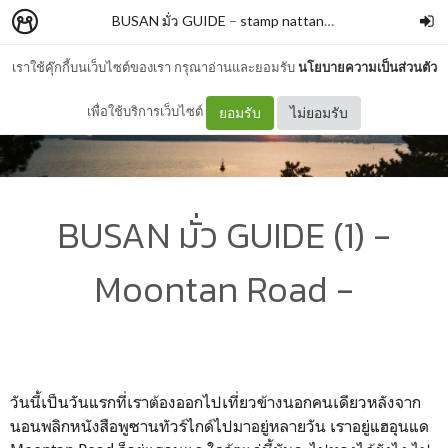
BUSAN มั่ว GUIDE
–
stamp nattanicha
เราใช้คุ๊กกี้บนเว็บไซต์ของเรา กรุณาอ่านและยอมรับ
นโยบายความเป็นส่วนตัว
เพื่อใช้บริการเว็บไซต์
ยอมรับ
ไม่ยอมรับ
BUSAN มั่ว GUIDE (1) -
Moontan Road -
วันนี้เป็นวันแรกที่เราต้องออกไปเที่ยวข้างนอกคนเดียวหลังจาก
นอนพลิกหนังสือพูซานทัวร์ไกด์ไปมาอยู่หลายวัน เราอยู่แฮอุนแด