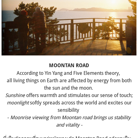
MOONTAN ROAD
According to Yin Yang and Five Elements theory,
all living things on Earth are affected by energy from both
the sun and the moon.
Sunshine
offers warmth and stimulates our sense of touch;
moonlight
softly spreads across the world and excites our
sensibility
-
Moonrise viewing from Moontan road brings us stability
and vitality -