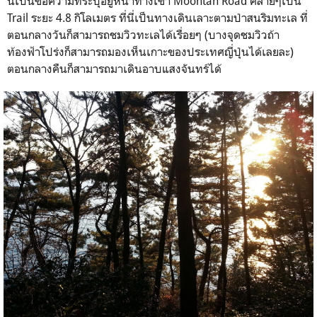
นี่เป็นข้อความที่ระบุอยู่หน้าทางเข้า Moontan Road คล้ายๆเป็น
Trail ระยะ 4.8 กิโลเมตร ที่นี่เป็นทางเดินเลาะตามป่าสนริมทะเล ที่
ตอนกลางวันก็สามารถชมวิวทะเลได้เรื่อยๆ (บางจุดชมวิวถ้า
ท้องฟ้าโปร่งก็สามารถมองเห็นเกาะของประเทศญี่ปุ่นได้เลยละ)
ตอนกลางคืนก็สามารถมาเดินอาบแสงจันทร์ได้