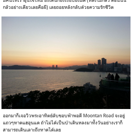
มีคนให้เราอุ่นใจไหม ยิ่งเดินก็ยิ่งเงียบยิ่งมืด (หลงไม่กลัว ตอนนั้น
กลัวอย่างเดียวเลยคือผี) เลยถอยหลังกลับด้วยความรักชีวิต
ออกมาก็เจอวิวพระอาทิตย์ลับขอบฟ้าพอดี Moontan Road จะอยู่
แถวๆหาดแฮอุนแด ถ้าไม่ได้เป็นบ้าเดินหลงมาทั้งวันอย่างเราก็
สามารถเดินเลาะถึงหาดได้เลย