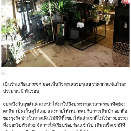
เป็นร้านเรือนกระจก มองเห็นวิวทะเลสวยๆเลย ราคากาแฟแก้วละ
ประมาณ 6 พันวอน
จบหนึ่งวันสุขสันต์ แนะนำให้มาให้ถึงประมาณเวลาพระอาทิตย์จะ
ตกดิน เปิดเว็บดูได้เลย แต่งกายให้เหมาะสมกับการเดินป่า อย่าถือ
ของรุงรัง ข้างในทางเดินไม่มีที่ทิ้งขยะให้แล้วเขาก็ไม่ไร้อารยธรรม
ทิ้งขยะไปทั่วด้วย จัดการให้เรียบร้อยก่อนเข้าไป เดินเสร็จเขามีที่