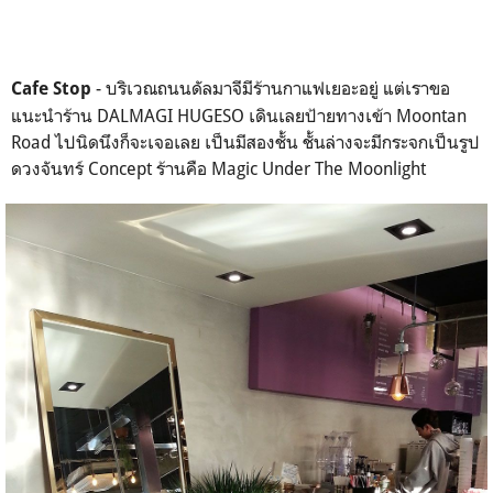
- บริเวณถนนดัลมาจีมีร้านกาแฟเยอะอยู่ แต่เราขอ
Cafe Stop
แนะนำร้าน DALMAGI HUGESO เดินเลยป้ายทางเข้า Moontan
Road ไปนิดนึงก็จะเจอเลย เป็นมีสองชั้น ชั้นล่างจะมีกระจกเป็นรูป
ดวงจันทร์ Concept ร้านคือ Magic Under The Moonlight