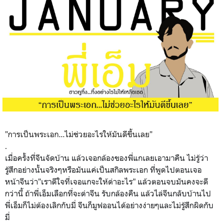
"การเป็นพระเอก...ไม่ช่วยอะไรให้มันดีขึ้นเลย"
.
เมื่อครั้งที่จีนจัดบ้าน แล้วเจอกล้องของพี่แกเลยเอา
มาคืน ไม่รู้ว่า
รู้สึกอย่างนั้นจร
ิงๆหรือมันแค่เป็นสกิลพระเอ
ก ที่พูดไปตอนเจอ
หน้าจีนว่า"เ
ราดีใจที่เจอแกจะให้ด่าอะไร
" แล้วตอนจบมันคงจะดี
กว่านี้ ถ้าพี่เอ็มเลือกที่จะด่าจีน
รับกล้องคืน แล้วไล่จีนกลับบ้านไป
พี่เอ็มก็ไม่ต้องเลิกกับมี่
จีนก็มูฟออนได้อย่างง่ายๆแล
ะไม่รู้สึกผิดกับ
มี่