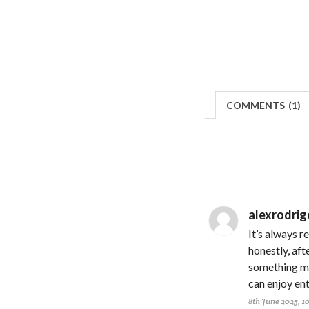
COMMENTS
(
1)
alexrodrig
It’s always r
honestly, af
something mo
can enjoy ente
8th June 2025, 1