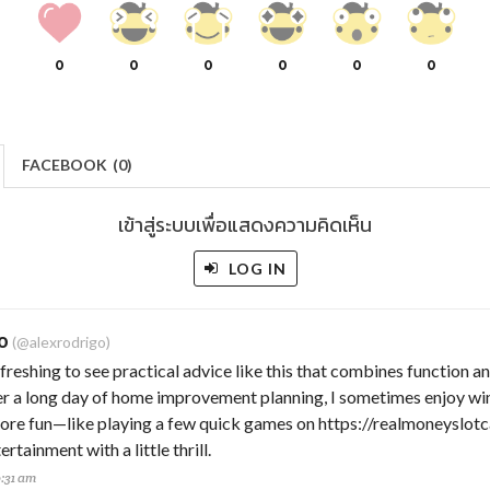
0
0
0
0
0
0
FACEBOOK
(
0
)
เข้าสู่ระบบเพื่อแสดงความคิดเห็น
LOG IN
o
(@alexrodrigo)
efreshing to see practical advice like this that combines function a
ter a long day of home improvement planning, I sometimes enjoy w
re fun—like playing a few quick games on https://realmoneyslot
rtainment with a little thrill.
0:31 am