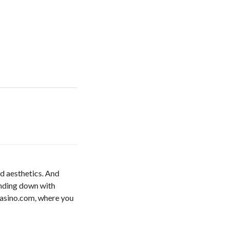
nd aesthetics. And
inding down with
casino.com, where you