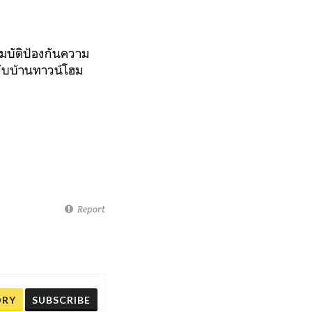
สมบัติป้องกันความ
ะกับบ้านทาวน์โฮม
Report
ORY
SUBSCRIBE