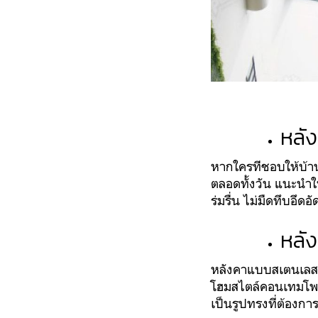
หลั
หากใครท่ีชอบให้บ้า
ตลอดทั้งวัน แนะนำให
ร่มรื่น ไม่มืดทึบอึด
หลั
หลังคาแบบสเตนเลส เ
โฮมสไตล์คอนเทมโพราร
เป็นรูปทรงที่ต้องการ