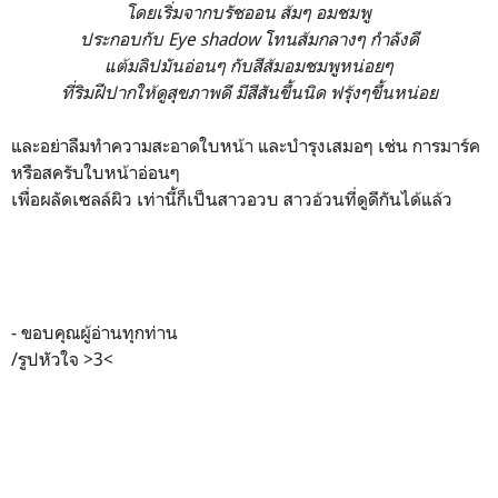
โดยเริ่มจากบรัชออน ส้มๆ อมชมพู
ประกอบกับ Eye shadow โทนส้มกลางๆ กำลังดี
แต้มลิปมันอ่อนๆ กับสีส้มอมชมพูหน่อยๆ
ที่ริมฝีปากให้ดูสุขภาพดี มีสีสันขึ้นนิด ฟรุ้งๆขึ้นหน่อย
และอย่าลืมทำความสะอาดใบหน้า และบำรุงเสมอๆ เช่น การมาร์ค
หรือสครับใบหน้าอ่อนๆ
เพื่อผลัดเซลล์ผิว เท่านี้ก็เป็นสาวอวบ สาวอ้วนที่ดูดีกันได้แล้ว
- ขอบคุณผู้อ่านทุกท่าน
/รูปหัวใจ >3<