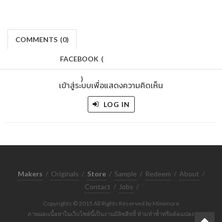
COMMENTS
(
0)
FACEBOOK
(
)
เข้าสู่ระบบเพื่อแสดงความคิดเห็น
LOG IN
Makers
/
Originals
/
Store
/
Sample
/
Redeem
/
About
/
Contact
/
Jobs
/
Copyrights © 2015 All Rights Reserved by Minimore
ภาพและเนื้อหาในเว็บไซต์นี้เป็นงานมีลิขสิทธิ์ ห้ามทำซ้ำหรือดัดแปลง