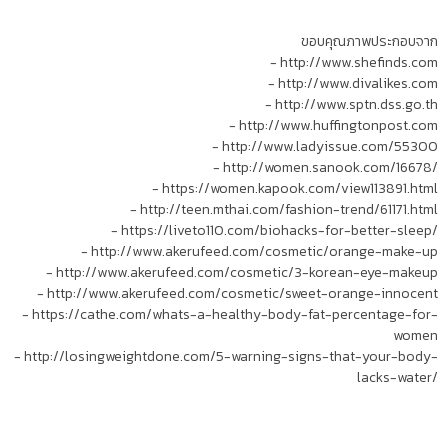
ขอบคุณภาพประกอบจาก
- http://www.shefinds.com
- http://www.divalikes.com
- http://www.sptn.dss.go.th
- http://www.huffingtonpost.com
- http://www.ladyissue.com/55300
- http://women.sanook.com/16678/
- https://women.kapook.com/view113891.html
- http://teen.mthai.com/fashion-trend/61171.html
- https://liveto110.com/biohacks-for-better-sleep/
- http://www.akerufeed.com/cosmetic/orange-make-up
- http://www.akerufeed.com/cosmetic/3-korean-eye-makeup
- http://www.akerufeed.com/cosmetic/sweet-orange-innocent
- https://cathe.com/whats-a-healthy-body-fat-percentage-for-
women
- http://losingweightdone.com/5-warning-signs-that-your-body-
lacks-water/