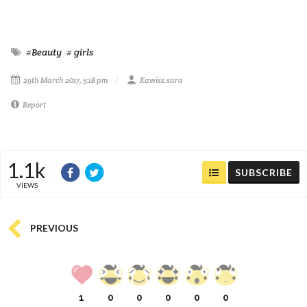
#Beauty
# girls
29th March 2017, 5:18 pm
Kawiss.sara
Report
1.1k
SUBSCRIBE
VIEWS
PREVIOUS
1
0
0
0
0
0