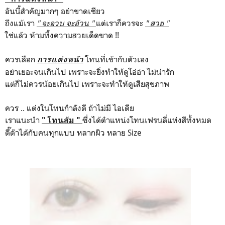
อันนี้สำคัญมากๆ อย่าขาดเชียว
ถึงแม้เรา
" จะอวบ จะอ้วน "
แต่เราก็ควรจะ
" สวย "
ใช่แล้ว ห้ามทิ้งความสวยเด็ดขาด !!
ควรเลือก
โทนที่เข้ากับตัวเอง
การแต่งหน้า
อย่าเยอะจนเกินไป เพราะจะยิ่งทำให้ดูโอ่อ่า ไม่น่ารัก
แต่ก็ไม่ควรน้อยเกินไป เพราะจะทำให้ดูเสียสุขภาพ
ควร .. แต่งในโทนกำลังดี ถ้าไม่มี ไอเดีย
เราแนะนำ
ซึ่งได้ตำแหน่งโทนเฟรนลี่แห่งสีทั้งหมด
" โทนส้ม "
ดี๊ด๊าได้กับคนทุกแบบ หลากผิว หลาย Size