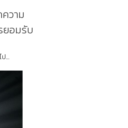
กความ
ารยอมรับ
ป...