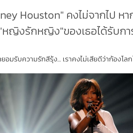
tney Houston" คงไม่จากไป หา
์"หญิงรักหญิง"ของเธอได้รับก
ถ้ายอมรับความรักสีรุ้ง... เราคงไม่เสียดีว่าก้องโลกไ