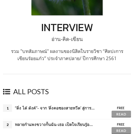
INTERVIEW
อ่าน-คิด-เขียน
รวม "บทสัมภาษณ์" ผลงานของนิสิตในรายวิชา “ศิลปะการ
เขียนร้อยแก้ว” ประจำภาคปลาย/ ปีการศึกษา 2561
ALL POSTS
“ติ่ง ได้ ตังค์”- จาก ‘ติ่งคอซองสายหวีด’ สู่การเป็น ‘ศิลปินงานแฟนอาร์ต’
1
FREE
READ
ทลายกำแพงขวางกั้นฉัน-เธอ เปิดใจเรียนรู้ออทิสซึมในชั้นเรียนชีวิต
2
FREE
READ