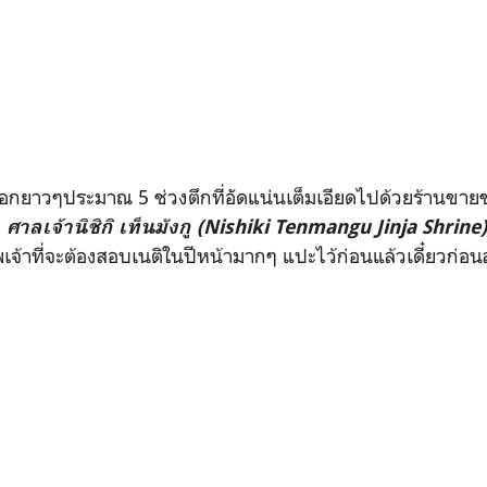
ล็อกยาวๆประมาณ 5 ช่วงตึกที่อัดแน่นเต็มเอียดไปด้วยร้านขา
บ
ศาลเจ้านิชิกิ เท็นมังกู (Nishiki Tenmangu Jinja Shrine)
พเจ้าที่จะต้องสอบเนติในปีหน้ามากๆ แปะไว้ก่อนแล้วเดี๋ยวก