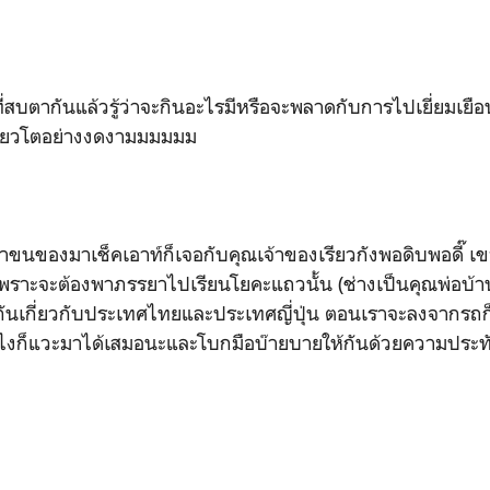
่สบตากันแล้วรู้ว่าจะกินอะไรมีหรือจะพลาดกับการไปเยี่ยมเยือน
กียวโตอย่างงดงามมมมมม
ราขนของมาเช็คเอาท์ก็เจอกับคุณเจ้าของเรียวกังพอดิบพอดี๊ 
ราะจะต้องพาภรรยาไปเรียนโยคะแถวนั้น (ช่างเป็นคุณพ่อบ้านญ
ยกันเกี่ยวกับประเทศไทยและประเทศญี่ปุ่น ตอนเราจะลงจากรถ
งไงก็แวะมาได้เสมอนะและโบกมือบ๊ายบายให้กันด้วยความประท