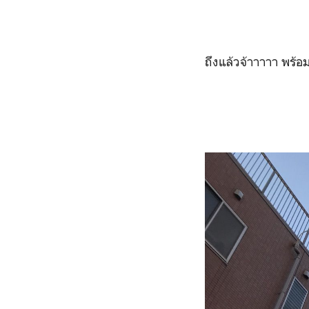
ถึงแล้วจ้าาาาา พร้