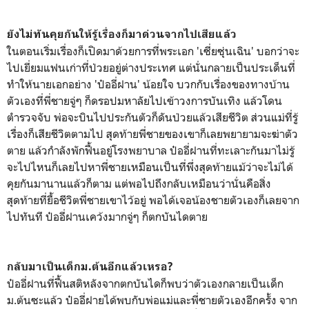
ยังไม่ทันคุยกันให้รู้เรื่องก็มาด่วนจากไปเสียแล้ว
ในตอนเริ่มเรื่องก็เปิดมาด้วยการที่พระเอก 'เซี่ยซุ่นเฉิน' บอกว่าจะ
ไปเยี่ยมแฟนเก่าที่ป่วยอยู่ต่างประเทศ แต่นั่นกลายเป็นประเด็นที่
ทำให้นายเอกอย่าง 'ป๋ออี่ฝาน' น้อยใจ บวกกับเรื่องของทางบ้าน
ตัวเองที่พี่ชายจู่ๆ ก็ดรอปมหาลัยไปเข้าวงการบันเทิง แล้วโดน
ตำรวจจับ พ่อจะบินไปประกันตัวก็ดันป่วยแล้วเสียชีวิต ส่วนแม่ที่รู้
เรื่องก็เสียชีวิตตามไป สุดท้ายพี่ชายของเขาก็เลยพยายามจะฆ่าตัว
ตาย แล้วกำลังพักฟื้นอยู่โรงพยาบาล ป๋ออี่ฝานที่ทะเลาะกันมาไม่รู้
จะไปไหนก็เลยไปหาพี่ชายเหมือนเป็นที่พึ่งสุดท้ายแม้ว่าจะไม่ได้
คุยกันมานานแล้วก็ตาม แต่พอไปถึงกลับเหมือนว่านั่นคือสิ่ง
สุดท้ายที่ยื้อชีวิตพี่ชายเขาไว้อยู่ พอได้เจอน้องชายตัวเองก็เลยจาก
ไปทันที ป๋ออี่ฝานเคว้งมากจู่ๆ ก็ตกบันไดตาย
กลับมาเป็นเด็กม.ต้นอีกแล้วเหรอ?
ป๋ออี่ฝานที่ฟื้นสติหลังจากตกบันไดก็พบว่าตัวเองกลายเป็นเด็ก
ม.ต้นซะแล้ว ป๋ออี่ฝายได้พบกับพ่อแม่และพี่ชายตัวเองอีกครั้ง จาก