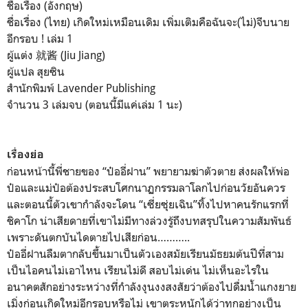
ชื่อเรื่อง (อังกฤษ)
ชื่อเรื่อง (ไทย) เกิดใหม่เหมือนเดิม เพิ่มเติมคือฉันจะ(ไม่)จีบนาย
อีกรอบ ! เล่ม 1
ผู้แต่ง 就酱 (Jiu Jiang)
ผู้แปล สุยซิน
สำนักพิมพ์ Lavender Publishing
จำนวน 3 เล่มจบ (ตอนนี้มีแค่เล่ม 1 นะ)
เรื่องย่อ
ก่อนหน้านี้พี่ชายของ “ป๋ออี่ฝาน” พยายามฆ่าตัวตาย ส่งผลให้พ่อ
ป๋อและแม่ป๋อต้องประสบโศกนาฏกรรมลาโลกไปก่อนวัยอันควร
และตอนนี้ตัวเขากำลังจะโดน “เซี่ยซุ่ยเฉิน”ทิ้งไปหาคนรักแรกที่
ชิคาโก น่าเสียดายที่เขาไม่มีทางล่วงรู้ถึงบทสรุปในความสัมพันธ์
เพราะดันตกบันไดตายไปเสียก่อน………..
ป๋ออี่ฝานลืมตากลับขึ้นมาเป็นตัวเองสมัยเรียนมัธยมต้นปีที่สาม
เป็นไอคนไม่เอาไหน เรียนไม่ดี สอบไม่เด่น ไม่เห็นอะไรใน
อนาคตสักอย่างระหว่างที่กำลังงุนงงสงสัยว่าต้องไปดื่มน้ำแกงยาย
เมิ่งก่อนเกิดใหม่อีกรอบหรือไม่ เขาตระหนักได้ว่าทุกอย่างเป็น