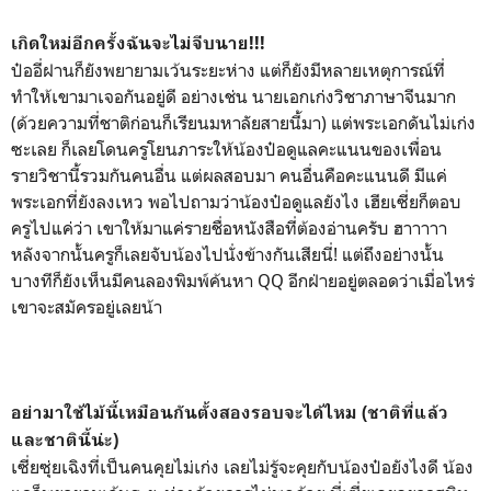
เกิดใหม่อีกครั้งฉันจะไม่จีบนาย!!!
ป๋ออี่ฝานก็ยังพยายามเว้นระยะห่าง แต่ก็ยังมีหลายเหตุการณ์ที่
ทำให้เขามาเจอกันอยู่ดี อย่างเช่น นายเอกเก่งวิชาภาษาจีนมาก
(ด้วยความที่ชาติก่อนก็เรียนมหาลัยสายนี้มา) แต่พระเอกดันไม่เก่ง
ซะเลย ก็เลยโดนครูโยนภาระให้น้องป๋อดูแลคะแนนของเพื่อน
รายวิชานี้รวมกันคนอื่น แต่ผลสอบมา คนอื่นคือคะแนนดี มีแค่
พระเอกที่ยังลงเหว พอไปถามว่าน้องป๋อดูแลยังไง เฮียเซี่ยก็ตอบ
ครูไปแค่ว่า เขาให้มาแค่รายชื่อหนังสือที่ต้องอ่านครับ ฮาาาาา
หลังจากนั้นครูก็เลยจับน้องไปนั่งข้างกันเสียนี่! แต่ถึงอย่างนั้น
บางทีก็ยังเห็นมีคนลองพิมพ์ค้นหา QQ อีกฝ่ายอยู่ตลอดว่าเมื่อไหร่
เขาจะสมัครอยู่เลยน้า
อย่ามาใช้ไม้นี้เหมือนกันตั้งสองรอบจะได้ไหม (ชาติที่แล้ว
และชาตินี้น่ะ)
เซี่ยซุ่ยเฉิงที่เป็นคนคุยไม่เก่ง เลยไม่รู้จะคุยกับน้องป๋อยังไงดี น้อง