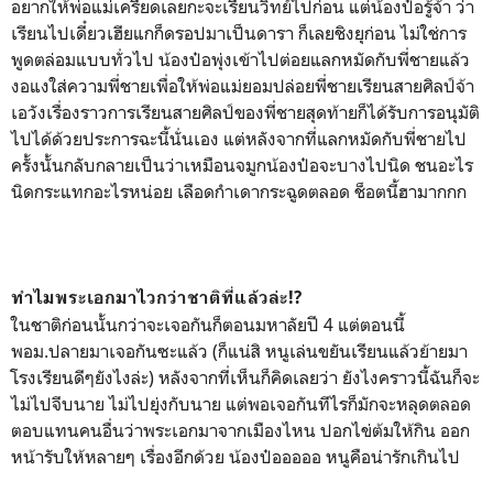
อยากให้พ่อแม่เครียดเลยกะจะเรียนวิทย์ไปก่อน แต่น้องป๋อรู้จ้า ว่า
เรียนไปเดี๋ยวเฮียแกก็ดรอปมาเป็นดารา ก็เลยชิงยุก่อน ไม่ใช่การ
พูดตล่อมแบบทั่วไป น้องป๋อพุ่งเข้าไปต่อยแลกหมัดกับพี่ชายแล้ว
งอแงใส่ความพี่ชายเพื่อให้พ่อแม่ยอมปล่อยพี่ชายเรียนสายศิลป์จ้า
เอวังเรื่องราวการเรียนสายศิลป์ของพี่ชายสุดท้ายก็ได้รับการอนุมัติ
ไปได้ด้วยประการฉะนี้นั่นเอง แต่หลังจากที่แลกหมัดกับพี่ชายไป
ครั้งนั้นกลับกลายเป็นว่าเหมือนจมูกน้องป๋อจะบางไปนิด ชนอะไร
นิดกระแทกอะไรหน่อย เลือดกำเดากระฉูดตลอด ช็อตนี้ฮามากกก
ทำไมพระเอกมาไวกว่าชาติที่แล้วล่ะ!?
ในชาติก่อนนั้นกว่าจะเจอกันก็ตอนมหาลัยปี 4 แต่ตอนนี้
พอม.ปลายมาเจอกันซะแล้ว (ก็แน่สิ หนูเล่นขยันเรียนแล้วย้ายมา
โรงเรียนดีๆยังไงล่ะ) หลังจากที่เห็นก็คิดเลยว่า ยังไงคราวนี้ฉันก็จะ
ไม่ไปจีบนาย ไม่ไปยุ่งกับนาย แต่พอเจอกันทีไรก็มักจะหลุดตลอด
ตอบแทนคนอื่นว่าพระเอกมาจากเมืองไหน ปอกไข่ต้มให้กิน ออก
หน้ารับให้หลายๆ เรื่องอีกด้วย น้องป๋อออออ หนูคือน่ารักเกินไป