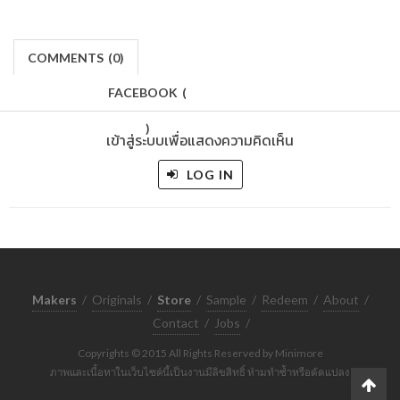
COMMENTS
(
0)
FACEBOOK
(
)
เข้าสู่ระบบเพื่อแสดงความคิดเห็น
LOG IN
Makers
/
Originals
/
Store
/
Sample
/
Redeem
/
About
/
Contact
/
Jobs
/
Copyrights © 2015 All Rights Reserved by Minimore
ภาพและเนื้อหาในเว็บไซต์นี้เป็นงานมีลิขสิทธิ์ ห้ามทำซ้ำหรือดัดแปลง