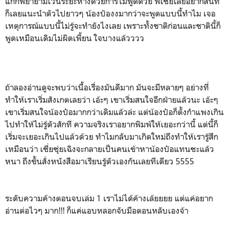
แกก็พยายามเว้นระยะห่างด้วยการไม่พูดด้วย พี่เซี่ยเลยอยากสนิท
ก็เลยแนะนำตัวไปยาวๆ น้องป๋องงมากว่าจะพูดแบบนี้ทำไม เจอ
เหตุการณ์แบบนี้ไม่รู้จะทำยังไงเลย เพราะทั้งชาติก่อนและชาตินี้ก็
พูดเหมือนเดิมไม่ผิดเพี้ยน ใจบางแล้วววว
ถ้าลองอ่านดูจะพบว่าเนื้อเรื่องมันดีมาก มันจะมีหลายๆ อย่างที่
ทำให้เราเริ่มสังเกตเลยว่า เอ้ะๆ เขาเริ่มสนใจอีกฝ่ายแล้วนะ เอ้ะๆ
เขาเริ่มสนใจน้องป๋อมากกว่าเดิมแล้วล่ะ แต่น้องป๋อก็ตั้งกำแพงเกิน
ไปทำให้ไม่รู้ตัวสักที ความจริงเราอยากพิมพ์ให้เยอะกว่านี้ แต่นี้ก็
เริ่มจะเยอะเกินไปแล้วด้วย ทำไมกลับมาเกิดใหม่ถึงทำให้เรารู้สึก
เหมือนว่า เซี่ยซุ่ยเฉิงจะกลายเป็นคนเข้าหาน้องป๋อแทนซะแล้ว
หนา ถึงขั้นสั่งหนังสือมาเรียนรู้ตัวเองกันเลยทีเดียว 5555
ระดับความค้างตอนจบเล่ม 1 เราไม่ได้ค้างเล้ยยยย แต่แค่อยาก
อ่านต่อไวๆ มาก!!! ก็แค่แอบหลอกจับมือตอนหลับเองจ้า