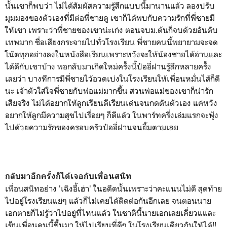
นั้นเขาก็พบว่า ไม่ได้สัมผัสความรู้สึกแบบนี้มานานแล้ว ลองปรับ
มุมมองของตัวเองที่มีต่อพี่ชายดู เขาก็ได้พบกับความรักที่พี่ชายมี
ให้เขา เพราะว่าพี่ชายของเขาน่ะเก่ง ตอนจบม.ต้นก็จบด้วยอันดับ
เทพมาก ชื่อเสียงกระจายไปทั่วโรงเรียน พี่ชายคนนี้พยายามจะจด
โน๊ตทุกอย่างลงในหนังสือเรียนเพราะหวังจะให้น้องชายได้อ่านและ
ได้ดีกับเขาบ้าง พอกลับมาเกิดใหม่ครั้งนี้ป๋ออี่ฝานรู้สึกหลายครั้ง
เลยว่า บางทีการมีพี่ชายไว้อวดเบ่งในโรงเรียนให้เพื่อนหมั่นไส้ก็ดี
นะ เจ้าตัวใส่ใจพี่ชายกับพ่อแม่มากขึ้น ส่วนพ่อแม่ของเขาก็น่ารัก
เสียจริง ไม่ได้อยากให้ลูกเรียนดีเรียนเด่นจนกดดันตัวเอง แค่หวัง
อยากให้ลูกมีความสุขไปเรื่อยๆ ก็ดีแล้ว ในพาร์ทครึ่งเล่มแรกจะฟุ้ง
ไปด้วยความรักของครอบครัวป๋ออี่ฝานจนยิ้มตามเลย
กลับมาอีกครั้งก็ได้เจอกับเพื่อนสนิท
เพื่อนสนิทอย่าง 'เฉิงอี้เฮ่า' ในอดีตนั้นเพราะว่าคะแนนไม่ดี สุดท้าย
ไปอยู่โรงเรียนแย่ๆ แล้วก็ไม่เคยได้ติดต่อกันอีกเลย จนตอนนาย
เอกตายก็ไม่รู้ว่าไปอยู่ที่ไหนแล้ว ในชาตินี้นายเอกเลยเคี่ยวแและ
เข็นเพื่อนคนนี้ขึ้นมา ให้ไปเรียนที่ดีๆ ในโรงเรียนเดียวกันให้ได้!!