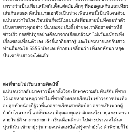
เพราะว่าเป็นเพื่อนสนิทกันตั้งแต่สมัยเด็กๆ ที่คอยดูแลกันและเที่ยว
เล่นกันตลอด ดังนั้นนายเอกจึงเป็นห่วงเพื่อนคนนี้เป็นพิเศษด้วย
แน่นอนว่าในโรงเรียนมันก็จะมีโมเมนต์เพื่อนสายปั่นที่คอยทำตัว
เป็นสายข่าวทุกอย่าง นี่แหละจ่ะ เฉิงอี้เฮ่าของเราคือสายข่าวที่ดี
ข่าวเร็ว กอสซิปทุกอย่างคือมาจากเฮียแกล้วนๆ ไม่เว้นแม้กระทั่ง
เรื่องของเพื่อนตัวเอง เฉิงอี้เฮ่าก็อยากรู้ และไปชงนายเอกกับสาว
ท่านอื่นซะได้ 5555 น้องเลยทำกลบเกลื่อนว่า เพิ่งอกหักน่า หยุด
ปั่นเขากับสาวจะได้แล้ว!
ส่งพี่ชายไปเรียนสายศิลป์ที๊
แน่นอนว่ากลับมาคราวนี้เขาตั้งใจจะรักษาความสัมพันธ์กับพี่ชาย
ไว้ เลยหาสาเหตุว่าทำไมพี่ชายถึงดรอปเรียนไปเข้าวงการบันเทิง
อ่ะ สุดท้ายน้องก็รู้ว่าพี่แกอยากเรียนสายศิลป์จ้า อยากเป็นพวกผู้
กำกับไรแบบนี้ แต่ดั๊นนนน มีคุณอาคุณน้าสักคนนึงมายุแยงบอกว่า
สายวิทย์สิ หางานง่ายกว่า เงินเดือนดีกว่า ไปต่างประเทศได้นะ
นู้นนี่นั่น เข้ามายุ่งวุ่นวายจนพ่อแม่ป๋อไม่รู้จะทำยังไง ตัวพี่ชายก็ไม่