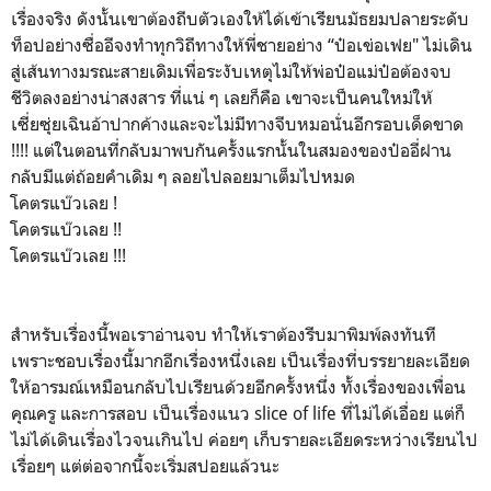
เรื่องจริง ดังนั้นเขาต้องถีบตัวเองให้ได้เข้าเรียนมัธยมปลายระดับ
ท็อปอย่างซื่ออีจงทำทุกวิถีทางให้พี่ชายอย่าง “ป๋อเข่อเฟย" ไม่เดิน
สู่เส้นทางมรณะสายเดิมเพื่อระงับเหตุไม่ให้พ่อป๋อแม่ป๋อต้องจบ
ชีวิตลงอย่างน่าสงสาร ที่แน่ ๆ เลยก็คือ เขาจะเป็นคนใหม่ให้
เซี่ยซุ่ยเฉินอ้าปากค้างและจะไม่มีทางจีบหมอนั่นอีกรอบเด็ดขาด
!!!! แต่ในตอนที่กลับมาพบกันครั้งแรกนั้นในสมองของป๋ออี่ฝาน
กลับมีแต่ถ้อยคำเดิม ๆ ลอยไปลอยมาเต็มไปหมด
โคตรแบ๊วเลย !
โคตรแบ๊วเลย !!
โคตรแบ๊วเลย !!!
สำหรับเรื่องนี้พอเราอ่านจบ ทำให้เราต้องรีบมาพิมพ์ลงทันที
เพราะชอบเรื่องนี้มากอีกเรื่องหนึ่งเลย เป็นเรื่องที่บรรยายละเอียด
ให้อารมณ์เหมือนกลับไปเรียนด้วยอีกครั้งหนึ่ง ทั้งเรื่องของเพื่อน
คุณครู และการสอบ เป็นเรื่องแนว slice of life ที่ไม่ได้เอื่อย แต่ก็
ไม่ได้เดินเรื่องไวจนเกินไป ค่อยๆ เก็บรายละเอียดระหว่างเรียนไป
เรื่อยๆ แต่ต่อจากนี้จะเริ่มสปอยแล้วนะ