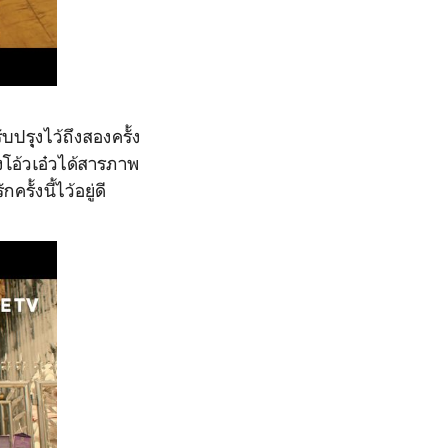
รุุงไว้ถึงสองครั้ง
องโอ้วเอ๋วได้สารภาพ
รั้งนี้ไว้อยู่ดี