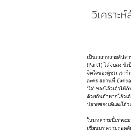
วิเคราะห
เป็นเวลาหลายสัปดาห์
(Part1) ได้จบลง นี่เ
จิตใจของผู้ชม เราก็
ละคร สถานที่ ยังคง
'ใจ' ของโอ้วเอ๋วให้
ด้วยกันถ้าหากโอ้วเอ๋
ปลายของเต๋และโอ้วเ
ในบทความนี้เราจะมา
เขียนบทความถอดสัญญะ