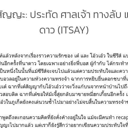
์สัญญะ: ประทัด ศาลเจ้า ทางลับ 
ดาว (ITSAY)
แล้วหลังจากเรื่องราวความรักของ เต๋ และ โอ้วเอ๋ว ในซีรีส์ 
ป็นอีกครั้งที่นาดาว โดยเฉพาะอย่างยิ่งพี่บอส ผู้กำกับ ได้กระทำก
เป็นหนึ่งในนั้นที่แม้ซีรีส์จะจบไปแล้วแต่ความประทับใจและความผ
อบอวลอยู่ในความห้วงความทรงจำ ฉากการหยิบยื่นดอกชบาที่เ
กับเต๋ ฉากที่เต๋สัญญากับโอ้วเอ๋วว่าจะวิ่งแก้บนจากหน้าบ้าน
วสอบติด ฉากที่เต๋ขอให้ม๊ะจี้สุ่ยกลับมาขายหมี่ฮกเกี้ยนอีกครั้ง
อ๋วในภูเก็ตยังคงเล่นวนซ้ำไปมาอย่างไม่จบสิ้นในความทรงจ
พูดถึงตะกอนความคิดที่ยังคั่งค้างอยู่ในใจ แม้จะมีคนทำ rec
ไปมากแล้ว แต่เราก็ยังรู้สึกว่าอยากเขียนความประทับใจที่มีต่อ