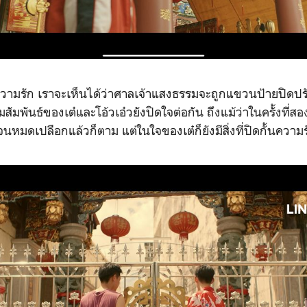
ามรัก เราจะเห็นได้ว่าศาลเจ้าแสงธรรมจะถูกแขวนป้ายปิดปรับป
สัมพันธ์ของเต๋และโอ้วเอ๋วยังปิดใจต่อกัน ถึงแม้ว่าในครั้งที่ส
มดเปลือกแล้วก็ตาม แต่ในใจของเต๋ก็ยังมีสิ่งที่ปิดกั้นความรักค