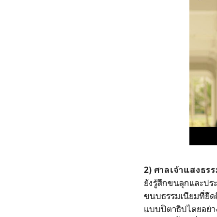
2) ศาลเจ้าแสงธรร
ยังรู้สึกขนลุกและปร
ขนบธรรมเนียมที่ยึด
แบบปิตาธิปไตยอย่าง