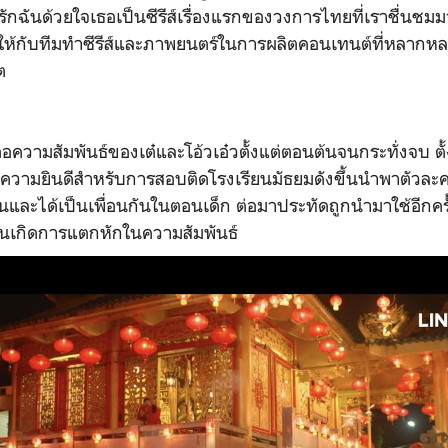
ลรักฉันด้วยใจเธอเป็นซีรีส์เรื่องแรกของวงการไทยที่เราชื่นชมมาก 
ให้กับทีมทำซีรีส์และภาพยนตร์ในการผลิตคอนเทนต์ที่หลาก
คต
ต่อความสัมพันธ์ของเต๋และโอ้วเอ๋วตั้งแต่ตอนต้นจนกระทั่งจบ ต
วามยินดีสำหรับการสอบติดโรงเรียนมัธยมดังขึ้นนำพาตัวละครทั
และได้เป็นเพื่อนกันในตอนเด็ก ต่อมาประทัดถูกนำมาใช้อีกครั้ง
จนเกิดการแตกหักในความสัมพันธ์