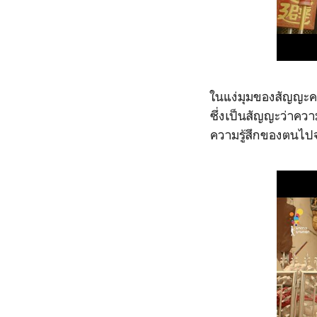
ในแง่มุมของสัญญะคว
ซึ่งเป็นสัญญะว่าความ
ความรู้สึกของตนไปจนห