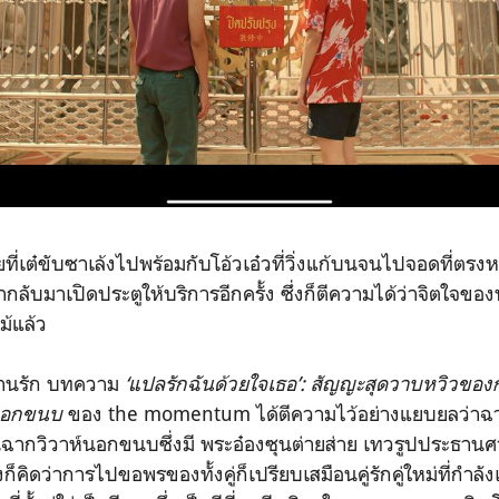
ที่เต๋ขับซาเล้งไปพร้อมกับโอ้วเอ๋วที่วิ่งแก้บนจนไปจอดที่ตรงห
ากลับมาเปิดประตูให้บริการอีกครั้ง ซ่ึ่งก็ตีความได้ว่าจิตใจของทั
ม้แล้ว
ยานรัก บทความ
‘แปลรักฉันด้วยใจเธอ’: สัญญะสุดวาบหวิวของก
์นอกขนบ
ของ the momentum ได้ตีความไว้อย่างแยบยลว่าฉากท
นฉากวิวาห์นอกขนบซึ่งมี พระอ๋องซุนต่ายส่าย เทวรูปประธานศ
เองก็คิดว่าการไปขอพรของทั้งคู่ก็เปรียบเสมือนคู่รักคู่ใหม่ที่กำลั