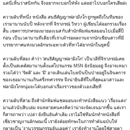
แต่นี่เห็นว่าสนิทกัน จึงอยากจะบอกให้ฟัง แต่อย่าไปบอกใครเสียล่ะ
ความลับที่หนึ่ง หนังสือ
สนธิสัญญาฟลามิงโก
ถูกพูดถึงในทีมของ
เรามานานนับปี หลังจากที่ จิราภรณ์ วิหวา ผู้เขียนได้ออกรวมเรื่อง
สั้น
เขตการปกครองมายองเนส
กับสำนักพิมพ์แซลมอนไปเมื่อสี่่ปี
ก่อน เป็นเวลานานทีเดียวที่เราเฝ้ารอผลงานจากนักเขียนสาวที่มี
บรรยากาศแห่งมวลอักษรเฉพาะตัวที่หาได้ยากนักในยุคนี้
ความลับที่สอง คำว่า ‘สนธิสัญญาฟลามิงโก’ เป็นวลีที่จิราภรณ์เคย
ตั้งเป็นสเตตัสมานานตั้งแต่โปรแกรม MSN ยังนิยมอยู่ จึงอาจเหมา
รวมได้ว่า ‘รัตติ’ และ ‘มี’ อาจเดินเล่นโบยบินปีนป่ายอยู่ในจินตการ
ของเธอมานานเกินครึ่งทศวรรษ จึงน่ายินดีที่ในที่สุดแมวสาวและ
ฟลามิงโกหนุ่มจะได้บอกเล่าเรื่องราวของตัวเองเสียที
ความลับที่สาม ถึงสำนักพิมพ์แซลมอนจะทำหนังสือแนว ‘เรื่องแต่ง’
มาแล้วนับสิบเล่ม จนหลายคนคงคิดว่าน่าจะจัดเจนมากขึ้น แต่เรา
ก็สารภาพว่า เปล่า ยังยืนยันคำเดิม เราไม่ใช่ทีมนักทำหนังสือที่
เชี่ยวชาญงานลักษณะนี้ เรายังด้อยทักษะในการทำต้นฉบับให้
กลายเป็น ‘งานวรรณกรรมอันเลอค่า’ เรายังทำงานโดยใช้สายตา