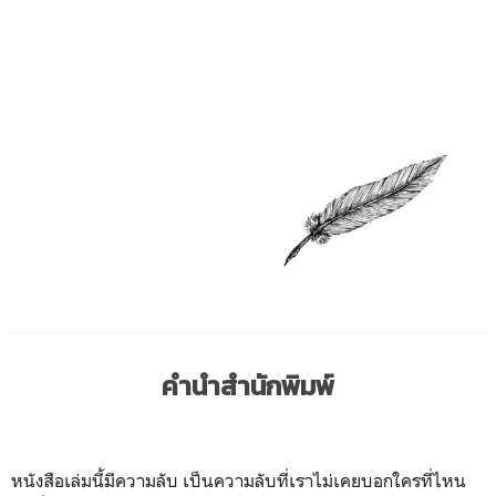
คำนำสำนักพิมพ์
หนังสือเล่มนี้มีความลับ เป็นความลับที่เราไม่เคยบอกใครที่ไหน