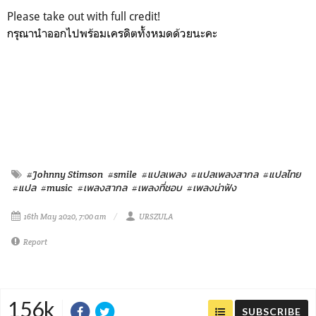
Please take out with full credit!
กรุณานำออกไปพร้อมเครดิตทั้งหมดด้วยนะคะ
#Johnny Stimson
#smile
#แปลเพลง
#แปลเพลงสากล
#แปลไทย
#แปล
#music
#เพลงสากล
#เพลงที่ชอบ
#เพลงน่าฟัง
16th May 2020, 7:00 am
URSZULA
Report
156k
SUBSCRIBE