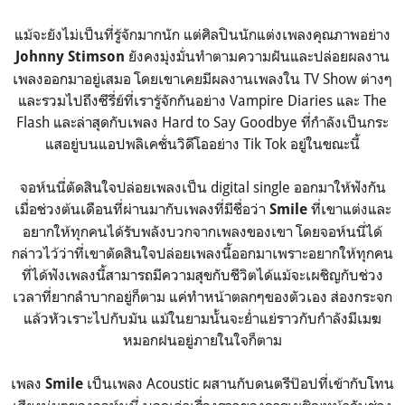
แม้จะยังไม่เป็นที่รู้จักมากนัก แต่ศิลปินนักแต่งเพลงคุณภาพอย่าง
ยังคงมุ่งมั่นทำตามความฝันและปล่อยผลงาน
Johnny Stimson
เพลงออกมาอยู่เสมอ โดยเขาเคยมีผลงานเพลงใน TV Show ต่างๆ
และรวมไปถึงซีรี่ย์ที่เรารู้จักกันอย่าง Vampire Diaries และ The
Flash และล่าสุดกับเพลง Hard to Say Goodbye ที่กำลังเป็นกระ
แสอยู่บนแอปพลิเคชั่นวิดีโออย่าง Tik Tok อยู่ในขณะนี้
จอห์นนี่ตัดสินใจปล่อยเพลงเป็น digital single ออกมาให้ฟังกัน
เมื่อช่วงต้นเดือนที่ผ่านมากับเพลงที่มีชื่อว่า
ที่เขาแต่งและ
Smile
อยากให้ทุกคนได้รับพลังบวกจากเพลงของเขา โดยจอห์นนี่ได้
กล่าวไว้ว่าที่เขาตัดสินใจปล่อยเพลงนี้ออกมาเพราะอยากให้ทุกคน
ที่ได้ฟังเพลงนี้สามารถมีความสุขกับชีวิตได้แม้จะเผชิญกับช่วง
เวลาที่ยากลำบากอยู่ก็ตาม แค่ทำหน้าตลกๆของตัวเอง ส่องกระจก
แล้วหัวเราะไปกับมัน แม้ในยามนั้นจะย่ำแย่ราวกับกำลังมีเมฆ
หมอกฝนอยู่ภายในใจก็ตาม
เพลง
เป็นเพลง Acoustic ผสานกับดนตรีป๊อปที่เข้ากับโทน
Smile