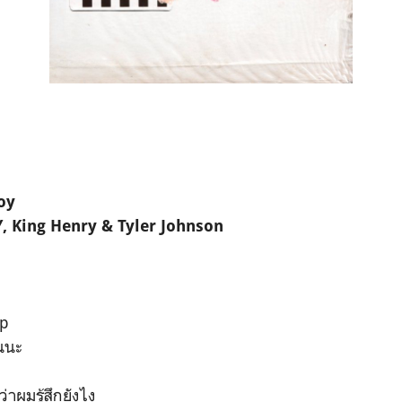
oy
, King Henry & Tyler Johnson
up
ณนะ
าผมรู้สึกยังไง