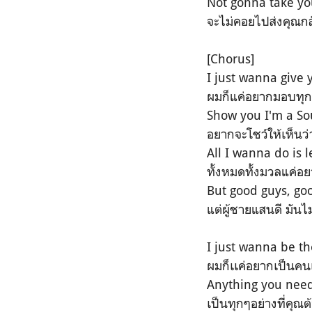
Not gonna take y
จะไม่คอยไปส่งคุณกลั
[Chorus]
I just wanna give 
ผมก็แค่อยากมอบทุกอ
Show you I'm a S
อยากจะโชว์ให้เห็นว
All I wanna do is l
ทั้งหมดทั้งมวลแค่อย
But good guys, go
แต่ผู้ชายแสนดี มัน
I just wanna be th
ผมก็เเค่อยากเป็นคนเ
Anything you need,
เป็นทุกๆอย่างที่คุณ