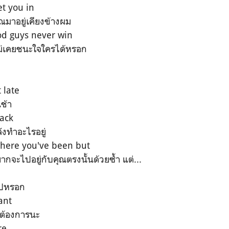
et you in
ณมาอยู่เคียงข้างผม
od guys never win
ไม่เคยชนะใจใครได้หรอก
 late
ช้า
back
ังทำอะไรอยู่
here you've been but
ากจะไปอยู่กับคุณตรงนั้นด้วยซ้ำ แต่...
ไปหรอก
ant
มต้องการนะ
re