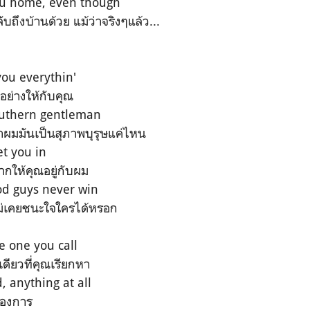
ou home, even though
บถึงบ้านด้วย แม้ว่าจริงๆแล้ว...
you everythin'
ย่างให้กับคุณ
outhern gentleman
่าผมมันเป็นสุภาพบุรุษแค่ไหน
et you in
ากให้คุณอยู่กับผม
od guys never win
ไม่เคยชนะใจใครได้หรอก
e one you call
ดียวที่คุณเรียกหา
 anything at all
ต้องการ