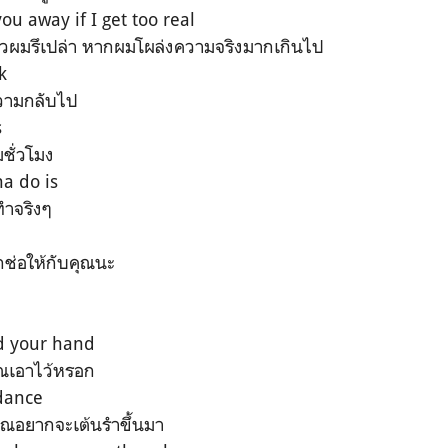
ou away if I get too real
ัวผมรึเปล่า หากผมโผล่งความจริงมากเกินไป
k
วามกลับไป
s
มชั่วโมง
a do is
ะทำจริงๆ
ช่อให้กับคุณนะ
d your hand
ุณเอาไว้หรอก
dance
ุณอยากจะเต้นรำขึ้นมา