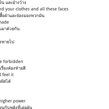
เผิน และอ้างว้าง
d your clothes and all these faces
เสื้อผ้าและจ้องมองพวกมัน
 made
ึ้นมาด้วยกัน
จางหายไป
be forbidden
รื่องต้องห้ามสิ
 feel it
มผัสได้
a higher power
กับพลังที่เอ่อล้น