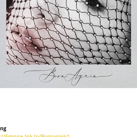
ung
://Empire.lnk.to/Bornagain1