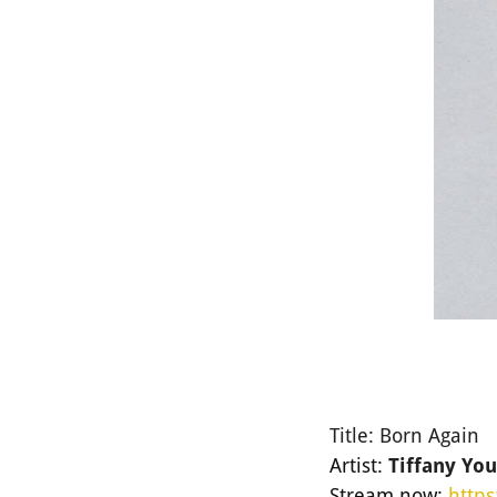
Title: Born Again
Artist:
Tiffany Yo
Stream now:
https