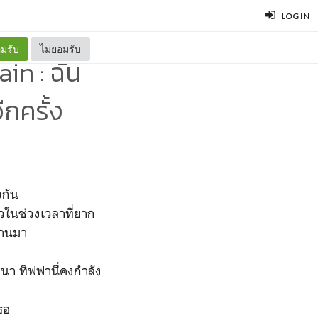
LOG IN
มรับ
ไม่ยอมรับ
in : ฉัน
ีกครั้ง
งกัน
าวในช่วงเวลาที่ยาก
่านมา
า ทิฟฟานี่คงกำลัง
ธอ