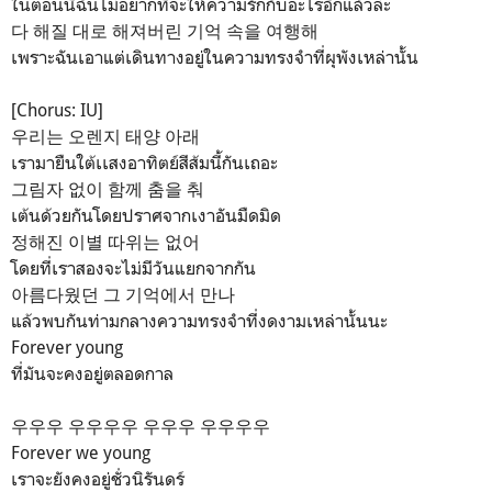
ในตอนนี้ฉันไม่อยากที่จะให้ความรักกับอะไรอีกแล้วล่ะ
다 해질 대로 해져버린 기억 속을 여행해
เพราะฉันเอาแต่เดินทางอยู่ในความทรงจำที่ผุพังเหล่านั้น
[Chorus: IU]
우리는 오렌지 태양 아래
เรามายืนใต้เเสงอาทิตย์สีส้มนี้กันเถอะ
그림자 없이 함께 춤을 춰
เต้นด้วยกันโดยปราศจากเงาอันมืดมิด
정해진 이별 따위는 없어
โดยที่เราสองจะไม่มีวันแยกจากกัน
아름다웠던 그 기억에서 만나
แล้วพบกันท่ามกลางความทรงจำที่งดงามเหล่านั้นนะ
Forever young
ที่มันจะคงอยู่ตลอดกาล
우우우 우우우우 우우우 우우우우
Forever we young
เราจะยังคงอยู่ชั่วนิรันดร์