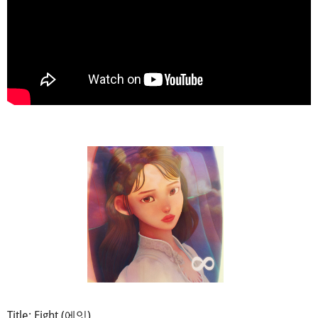
Title: Eight (에잇)