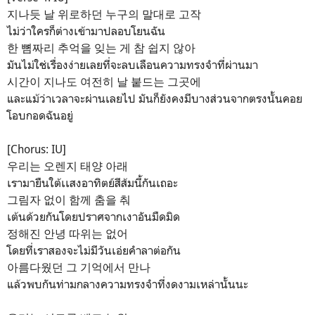
지나듯 날 위로하던 누구의 말대로 고작
ไม่ว่าใครก็ต่างเข้ามาปลอบโยนฉัน
한 뼘짜리 추억을 잊는 게 참 쉽지 않아
มันไม่ใช่เรื่องง่ายเลยที่จะลบเลือนความทรงจำที่ผ่านมา
시간이 지나도 여전히 날 붙드는 그곳에
และแม้ว่าเวลาจะผ่านเลยไป มันก็ยังคงมีบางส่วนจากตรงนั้นคอย
โอบกอดฉันอยู่
[Chorus: IU]
우리는 오렌지 태양 아래
เรามายืนใต้เเสงอาทิตย์สีส้มนี้กันเถอะ
그림자 없이 함께 춤을 춰
เต้นด้วยกันโดยปราศจากเงาอันมืดมิด
정해진 안녕 따위는 없어
โดยที่เราสองจะไม่มีวันเอ่ยคำลาต่อกัน
아름다웠던 그 기억에서 만나
แล้วพบกันท่ามกลางความทรงจำที่งดงามเหล่านั้นนะ