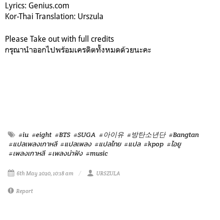
Lyrics: Genius.com
Kor-Thai Translation: Urszula
Please Take out with full credits
กรุณานำออกไปพร้อมเครดิตทั้งหมดด้วยนะคะ
#iu
#eight
#BTS
#SUGA
#아이유
#방탄소년단
#Bangtan
#แปลเพลงเกาหลี
#แปลเพลง
#แปลไทย
#แปล
#kpop
#ไอยู
#เพลงเกาหลี
#เพลงน่าฟัง
#music
6th May 2020, 10:18 am
URSZULA
Report