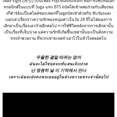
เพลง Eight (에잇) เป็นเพลง Pop-Mainstream ที่มีการใช้บีทอิเล็ก
ทรอนิกส์ในแบบที่ Suga แห่ง BTS ถนัดใส่เข้าผสมร่วมกับเสียงขอ
งกีต้าร์อันเป็นสไตล์ของเพลงที่ไอยูถนัดเข้าด้วยกัน ขับร้องและ
บอกเล่าเรื่องราวความรักของหนุ่มสาวในวัย 28 ที่ไม่ได้มองการ
เลิกลาเป็นเรื่องเลวร้ายอีกต่อไป การใช้ชีวิตหลังจากการเลิกลานั้น
เป็นเรื่องที่เจ็บปวด แต่ความรักที่เกิดขึ้นเหล่านั้นจะเป็นดั่งความ
ทรงจำสวยงาม ที่พวกเขาจะจดจำเอาไว้ในหัวใจตลอดไป
우울한 결말 따위는 없어
มันจะไม่ใช่จุดจบที่แสนเจ็บปวด
난 영원히 널 이 기억에서 만나
เพราะฉันจะยังคงพบเธออยู่ในห้วงความทรงจำนี้ต่อไป