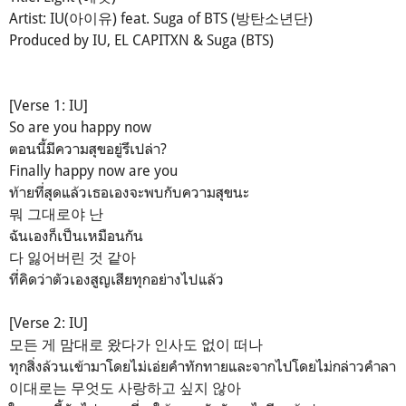
Artist: IU(아이유) feat. Suga of BTS (방탄소년단)
Produced by IU, EL CAPITXN & Suga (BTS)
[Verse 1: IU]
So are you happy now
ตอนนี้มีความสุขอยู่รึเปล่า?
Finally happy now are you
ท้ายที่สุดแล้วเธอเองจะพบกับความสุขนะ
뭐 그대로야 난
ฉันเองก็เป็นเหมือนกัน
다 잃어버린 것 같아
ที่คิดว่าตัวเองสูญเสียทุกอย่างไปแล้ว
[Verse 2: IU]
모든 게 맘대로 왔다가 인사도 없이 떠나
ทุกสิ่งล้วนเข้ามาโดยไม่เอ่ยคำทักทายและจากไปโดยไม่กล่าวคำลา
이대로는 무엇도 사랑하고 싶지 않아