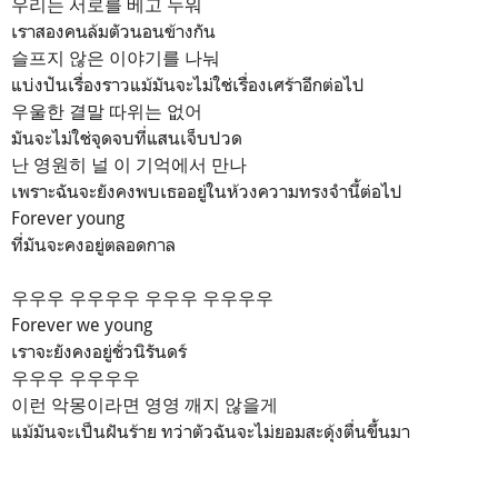
우리는 서로를 베고 누워
เราสองคนล้มตัวนอนข้างกัน
슬프지 않은 이야기를 나눠
แบ่งปันเรื่องราวแม้มันจะไม่ใช่เรื่องเศร้าอีกต่อไป
우울한 결말 따위는 없어
มันจะไม่ใช่จุดจบที่แสนเจ็บปวด
난 영원히 널 이 기억에서 만나
เพราะฉันจะยังคงพบเธออยู่ในห้วงความทรงจำนี้ต่อไป
Forever young
ที่มันจะคงอยู่ตลอดกาล
우우우 우우우우 우우우 우우우우
Forever we young
เราจะยังคงอยู่ชั่วนิรันดร์
우우우 우우우우
이런 악몽이라면 영영 깨지 않을게
แม้มันจะเป็นฝันร้าย ทว่าตัวฉันจะไม่ยอมสะดุ้งตื่นขึ้นมา