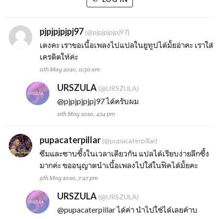
pjpjpjpjpj97
(@pjpjpjpjpj97)
เตงคะ เราขอเนื้อเพลงไปแปลในยูทูปได้มั้ยอ่าคะ เราใส่
เครดิตให้ค่ะ
11th May 2020, 11:30 am
URSZULA
(@URSZULA)
@pjpjpjpjpj97
ได้ครับผม
11th May 2020, 4:14 pm
pupacaterpillar
(@pupacaterpillar)
ซึมและซาบซึ้งในเวลาเดียวกัน แปลได้เรียบง่ายลึกซึ้ง
มากค่ะ ขออนุญาตนำเนื้อเพลงไปใส่ในฟิคได้มั้ยคะ
9th May 2020, 7:47 pm
URSZULA
(@URSZULA)
@pupacaterpillar
ได้ค่า นำไปใช้ได้เลยค้าบ