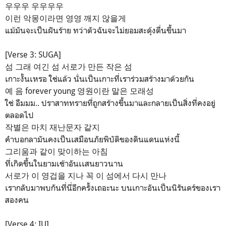
우우우 우우우우
이런 악몽이라면 영영 깨지 않을게
แม้มันจะเป็นฝันร้าย ทว่าตัวฉันจะไม่ยอมสะดุ้งตื่นขึ้นมา
[Verse 3: SUGA]
섬 그래 여긴 섬 서로가 만든 작은 섬
เกาะงั้นเหรอ ใช่แล้ว นั่นเป็นเกาะที่เราร่วมสร้างมาด้วยกัน
예 음 forever young 영원이란 말은 모래성
ใช่ อืมมม.. ปราสาททรายที่ถูกสร้างขึ้นมาและกลายเป็นสิ่งที่คงอยู่
ตลอดไป
작별은 마치 재난문자 같지
คำบอกลามันคงเป็นเสมือนภัยพิบัติของดินแดนแห่งนี้
그리움과 같이 맞이하는 아침
ที่เกิดขึ้นในยามเช้าอันเเสนยาวนาน
서로가 이 영겁을 지나 꼭 이 섬에서 다시 만나
เรากลับมาพบกันที่นี่อีกครั้งเถอะนะ บนเกาะอันเป็นนิรันดร์ของเรา
สองคน
[Verse 4: IU]