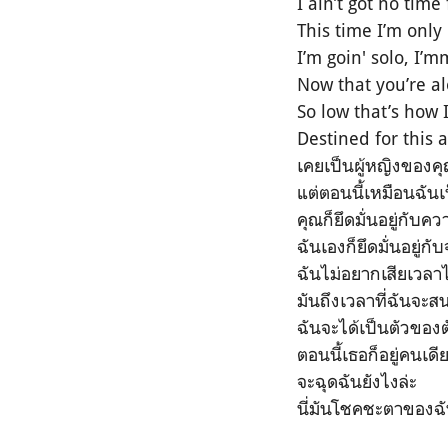
I ain’t got no time
This time I’m only
I’m goin' solo, I
Now that you’re al
So low that’s how 
Destined for this 
เคยเป็นผู้หญิงของค
แต่ตอนนี้เหมือนฉันเ
คุณก็ยึดมั่นอยู่กับคว
ฉันเองก็ยึดมั่นอยู่ก
ฉันไม่อยากเสียเวล
มันถึงเวลาที่ฉันจะสน
ฉันจะได้เป็นตัวของต
ตอนนี้เธอก็อยู่คนเดี
จะฉุดฉันยังไงล่ะ
นี่มันโชคชะตาของฉั