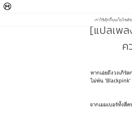
เราใช้คุ๊กกี้บนเว็บไซ
[แปลเพลง]
คว
หากเอ่ยถึงวงเกิร์ลก
ไม่พ้น 'Blackpink'
จากเมมเบอร์ทั้งสี่ค