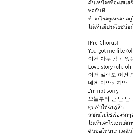
ฉันเหนื่อยที่จะเสเเส
พอกันที
ทำอะไรอยู่เหรอ? อยู่
ไม่เห็นมีประโยชน์อ
[Pre-Chorus]
You got me like (oh
이건 아무 감동 없
Love story (oh, oh,
어떤 설렘도 어떤 의미도
네겐 미안하지만
I’m not sorry
오늘부터 난 난 난
คุณทำให้ฉันรู้สึก
ว่ามันไม่ใช่เรื่องรัก
ไม่เห็นจะโรเเมนติก
ฉันขอโทษนะ แต่ฉัน