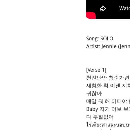
Song: SOLO
Artist: Jennie (Je
[Verse 1]
천진난만 청순가련
새침한 척 이젠 지
귀찮아
매일 뭐 해 어디야 
Baby 자기 여보 
다 부질없어
ไร้เดียงสาและบอบบ