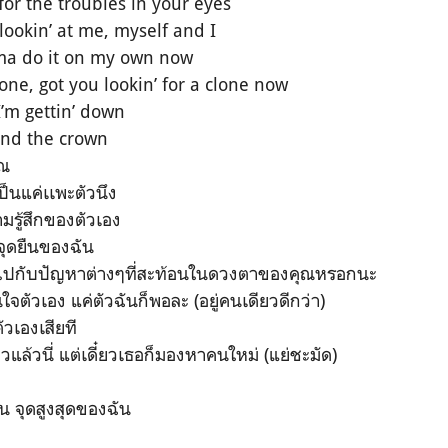
 for the troubles in your eyes
 lookin’ at me, myself and I
’mma do it on my own now
one, got you lookin’ for a clone now
I’m gettin’ down
and the crown
ุณ
ป็นแค่เเพะตัวนึง
ามรู้สึกของตัวเอง
ับจุดยืนของฉัน
าไปกับปัญหาต่างๆที่สะท้อนในดวงตาของคุณหรอกนะ
ใจตัวเอง แค่ตัวฉันก็พอละ (อยู่คนเดียวดีกว่า)
ัวเองเสียที
ยวแล้วนี่ แต่เดี๋ยวเธอก็มองหาคนใหม่ (แย่ชะมัด)
น จุดสูงสุดของฉัน