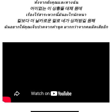
ทั้งจากฝั่งคุณและทางฉัน
어이없는 이 상황들 대체 뭔데
เรื่องไร้สาระพวกนี้มันอะไรนักหนา
칼보다 더 날카로운 말로 네가 상처받길 원해
ฉันอยากให้คุณเจ็บปวดจากคำพูด มากกว่าจากคมมีดเสียอีก