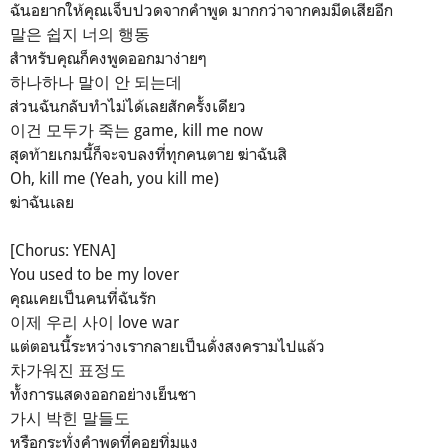
ฉันอยากให้คุณเจ็บปวดจากคำพูด มากกว่าจากคมมีดเสียอีก
말은 쉽지 너의 행동
สำหรับคุณก็คงพูดออกมาง่ายๆ
하나하나 말이 안 되는데
ส่วนฉันกลับทำไม่ได้เลยสักครั้งเดียว
이건 모두가 죽는 game, kill me now
สุดท้ายเกมนี้ก็จะจบลงที่ทุกคนตาย ฆ่าฉันสิ
Oh, kill me (Yeah, you kill me)
ฆ่าฉันเลย
[Chorus: YENA]
You used to be my lover
คุณเคยเป็นคนที่ฉันรัก
이제 우리 사이 love war
แต่ตอนนี้ระหว่างเรากลายเป็นดั่งสงครามไปแล้ว
차가워진 표정도
ทั้งการแสดงออกอย่างเย็นชา
가시 박힌 말들도
หรือกระทั่งคำพูดที่คอยทิ่มแง