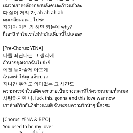
ผมว่าเราคงต้องถอยหลังคนละก้าวแล้วล่ะ
다 싫어 저리 가, ah-ah-ah-ah
ผมเกลียดคุณ... ไปซะ
자기야 이리 와 하면 되는데 why?
ก็เอาสิ ทำไมเราไม่ทำมันเดี๋ยวนี้ไปเลยอะ
[Pre-Chorus: YENA]
나를 떠난다는 그 생각에
ถ้าหากคุณจากฉันไปล่ะก็
이젠 놓아줄게 아프게
ฉันจะทำให้คุณเจ็บปวด
지나간 추억도 의미없는 그 시간도
ความทรงจำในอดีต จะกลายเป็นช่วงเวลาที่ไร้ความหมายทั้งหมด
사랑하지만 나, fuck this, gonna end this love war now
เราต่างก็รักกัน? ช่างแม่งสิ ฉันจะจบความรักบ้าๆ นี้ลงซะ
[Chorus: YENA & BE'O]
You used to be my lover