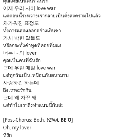
คุณเคยเป็นคนที่ฉันรัก
이제 우리 사이 love war
แต่ตอนนี้ระหว่างเรากลายเป็นดั่งสงครามไปแล้ว
차가워진 표정도
ทั้งการแสดงออกอย่างเย็นชา
가시 박힌 말들도
หรือกระทั่งคำพูดที่คอยทิ่มแง
너는 나의 lover
คุณเป็นคนที่ฉันรัก
근데 우린 매일 love war
แต่ทุกวันเป็นเหมือนกับสนามรบ
사랑하긴 하는데
ถึงเราจะรักกัน
근데 왜 자꾸 왜
แต่ทำไมเราถึงทำแบบนี้กันล่ะ
[Post-Chorus: Both,
YENA
,
]
BE'O
Oh, my lover
ที่รัก