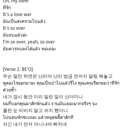
Oh, my lover
ที่รัก
It's a love war
มันเป็นสงครามไปแล้ว
It's so over
มันจบแล้วล่ะ
I'm so over, yeah, so over
มันควรจบลงได้แล้ว พอเถอะ
[Verse 2: BE'O]
무슨 말만 하면은 난리야 난리 방금 전까지 달링 해놓고
พูดอะไรออกมาอะ คุณเป็นบ้าไปแล้วรึไง คุณเคยเรียกผมว่าที่รัก
ด้วยซ้ำ
내가 잠시 동안 미리 밀린 일이 산더미니
ผมก็บอกคุณมาสักพักแล้ว งานมันเยอะมากจริงๆ นะ
졸린 눈 비비지 말고 쉬지 했더니
ไปนอนพักซะเถอะ แล้วหยุดขยี้ตาสักที
자긴 내가 먼저 아니냐며 삐치네