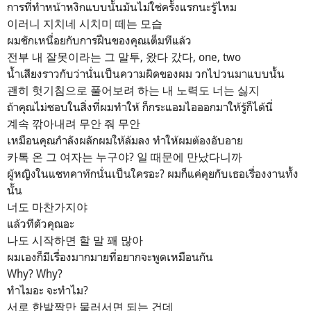
การที่ทำหน้าหงิกแบบนั้นมันไม่ใช่ครั้งแรกนะรู้ไหม
이러니 지치네 시치미 떼는 모습
ผมชักเหนื่อยกับการฝืนของคุณเต็มทีแล้ว
전부 내 잘못이라는 그 말투, 왔다 갔다, one, two
น้ำเสียงราวกับว่านั่นเป็นความผิดของผม วกไปวนมาแบบนั้น
괜히 헛기침으로 풀어보려 하는 내 노력도 너는 싫지
ถ้าคุณไม่ชอบในสิ่งที่ผมทำให้ ก็กระแอมไอออกมาให้รู้ก็ได้นี่
계속 깎아내려 무안 줘 무안
เหมือนคุณกำลังผลักผมให้ล้มลง ทำให้ผมต้องอับอาย
카톡 온 그 여자는 누구야? 일 때문에 만났다니까
ผู้หญิงในแชทคาท๊กนั่นเป็นใครอะ? ผมก็แค่คุยกับเธอเรื่องงานทั้ง
นั้น
너도 마찬가지야
แล้วทีตัวคุณอะ
나도 시작하면 할 말 꽤 많아
ผมเองก็มีเรื่องมากมายที่อยากจะพูดเหมือนกัน
Why? Why?
ทำไมอะ จะทำไม?
서로 한발짝만 물러서면 되는 건데