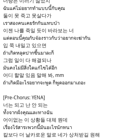
너랑은 이러기 싫었지
ฉันแค่ไม่อยากทำแบบนี้กับคุณ
둘이 못 죽고 못살다가
เราสองคนเคยรักกันแทบบ้า
이젠 나를 죽일 듯이 바라보는 너
แต่ตอนนี้คุณกับจ้องราวกับว่าอยากจะฆ่ากัน
입 쭉 내밀고 있으면
ถ้าเกิดหลุดปากขึ้นมาละก็
그럼 일이 다 해결되나
มันคงไม่มีสิ่งใดแก้ไขได้อีก
어디 할말 있음 말해 봐, mm
ถ้าเกิดมีอะไรอยากจะพูด ก็พูดออกมาเถอะ
[Pre-Chorus: YENA]
너는 되고 난 안 되는
ทั้งจากฝั่งคุณและทางฉัน
어이없는 이 상황들 대체 뭔데
เรื่องไร้สาระพวกนี้มันอะไรนักหนา
칼보다 더 날카로운 말로 네가 상처받길 원해