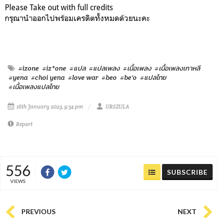
Please Take out with full credits
กรุณานำออกไปพร้อมเครดิตทั้งหมดด้วยนะคะ
#izone
#iz*one
#แปล
#แปลเพลง
#เนื้อเพลง
#เนื้อเพลงเกาหลี
#yena
#choi yena
#love war
#beo
#be'o
#แปลไทย
#เนื้อเพลงแปลไทย
16th January 2023, 9:34 pm
URSZULA
Report
556
SUBSCRIBE
VIEWS
PREVIOUS
NEXT