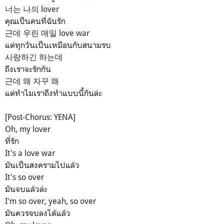
너는 나의 lover
คุณเป็นคนที่ฉันรัก
근데 우린 매일 love war
แต่ทุกวันเป็นเหมือนกับสนามรบ
사랑하긴 하는데
ถึงเราจะรักกัน
근데 왜 자꾸 왜
แต่ทำไมเราถึงทำแบบนี้กันล่ะ
[Post-Chorus: YENA]
Oh, my lover
ที่รัก
It's a love war
มันเป็นสงครามไปแล้ว
It's so over
มันจบแล้วล่ะ
I'm so over, yeah, so over
มันควรจบลงได้แล้ว