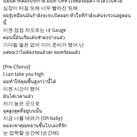
นัยน์ตาที่ส่องประกาย มันทำให้หัวใจของผมสว่างไสวไปด้วย
심장이 터질 듯해 너무 빨라진 듯해
ผมรู้เหมือนมันกำลังจะระเบิดออก หัวใจที่กำลังเต้นระรวนอยู่ตอน
นี้
이젠 점점 차오르는 내 Gauge
ตอนนี้มันเริ่มเต้นช้าลงบ้างแล้ว
기다릴 필욘 없어 이미 준비가 됐어 난
แต่ผมว่าไม่ต้องรอแล้วล่ะ ผมพร้อมแล้ว
[Pre-Chorus]
I can take you high
ผมทำให้คุณขึ้นสูงกว่านี้ได้
이젠 시간이 됐어
มันได้เวลาแล้ว
저기 높은 곳으로
จุดสูงสุดที่อยู่บนนั้น
지금 너를 데려가 (Oh baby)
ผมจะพาคุณทยานขึ้นไปเองที่รัก
눈 깜짝할 순간에 (순간에)