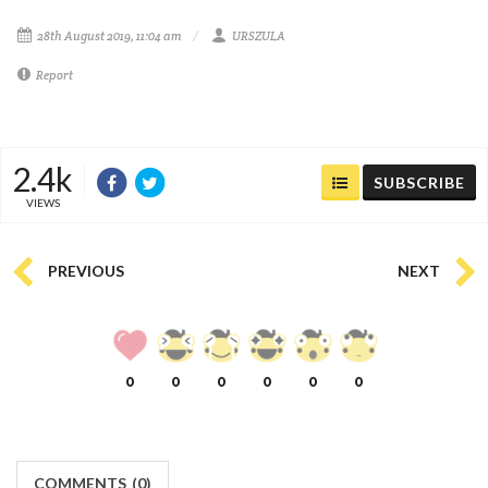
28th August 2019, 11:04 am
URSZULA
Report
2.4k
SUBSCRIBE
VIEWS
PREVIOUS
NEXT
0
0
0
0
0
0
COMMENTS
(
0)