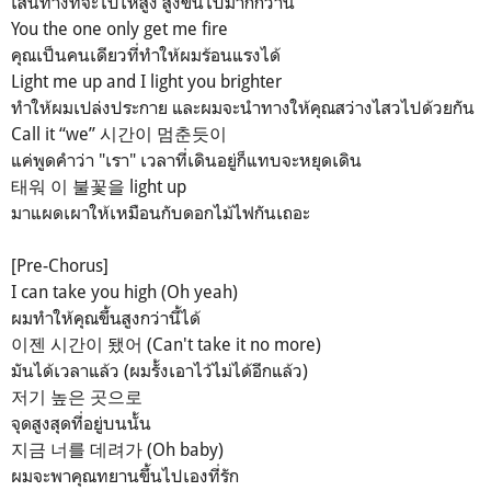
เส้นทางที่จะไปให้สูง สูงขึ้นไปมากกว่านี้
You the one only get me fire
คุณเป็นคนเดียวที่ทำให้ผมร้อนแรงได้
Light me up and I light you brighter
ทำให้ผมเปล่งประกาย และผมจะนำทางให้คุณสว่างไสวไปด้วยกัน
Call it “we” 시간이 멈춘듯이
แค่พูดคำว่า "เรา" เวลาที่เดินอยู่ก็แทบจะหยุดเดิน
태워 이 불꽃을 light up
มาแผดเผาให้เหมือนกับดอกไม้ไฟกันเถอะ
[Pre-Chorus]
I can take you high (Oh yeah)
ผมทำให้คุณขึ้นสูงกว่านี้ได้
이젠 시간이 됐어 (Can't take it no more)
มันได้เวลาแล้ว (ผมรั้งเอาไว้ไม่ได้อีกแล้ว)
저기 높은 곳으로
จุดสูงสุดที่อยู่บนนั้น
지금 너를 데려가 (Oh baby)
ผมจะพาคุณทยานขึ้นไปเองที่รัก