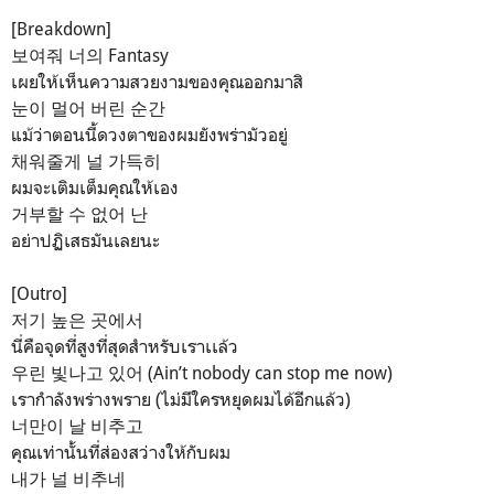
[Breakdown]
보여줘 너의 Fantasy
เผยให้เห็นความสวยงามของคุณออกมาสิ
눈이 멀어 버린 순간
แม้ว่าตอนนี้ดวงตาของผมยังพร่ามัวอยู่
채워줄게 널 가득히
ผมจะเติมเต็มคุณให้เอง
거부할 수 없어 난
อย่าปฏิเสธมันเลยนะ
[Outro]
저기 높은 곳에서
นี่คือจุดที่สูงที่สุดสำหรับเราเเล้ว
우린 빛나고 있어 (Ain’t nobody can stop me now)
เรากำลังพร่างพราย (ไม่มีใครหยุดผมได้อีกแล้ว)
너만이 날 비추고
คุณเท่านั้นที่ส่องสว่างให้กับผม
내가 널 비추네