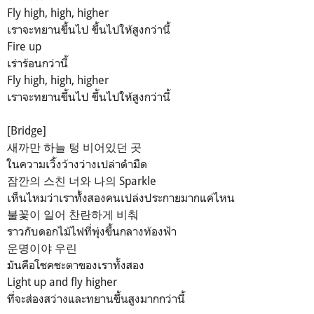
Fly high, high, higher
เราจะทยานขึ้นไป ขึ้นไปให้สูงกว่านี้
Fire up
เร่าร้อนกว่านี้
Fly high, high, higher
เราจะทยานขึ้นไป ขึ้นไปให้สูงกว่านี้
[Bridge]
새까만 하늘 텅 비어있던 곳
ในความเวิ้งว้างว่างเปล่าดำมืด
잠깐의 스친 너와 나의 Sparkle
เห็นไหมว่าเราท้ั้งสองคนเปล่งประกายมากแค่ไหน
불꽃이 일어 찬란하게 비춰
ราวกับดอกไม้ไฟที่พุ่งขึ้นกลางท้องฟ้า
운명이야 우린
มันคือโชคชะตาของเราทั้งสอง
Light up and fly higher
ที่จะส่องสว่างและทยานขึ้นสูงมากกว่านี้