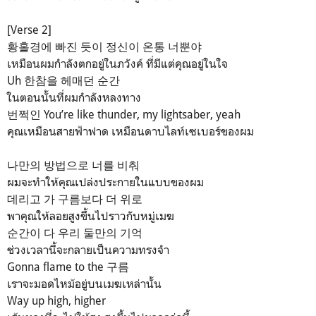
[Verse 2]
황홀경에 빠진 듯이 정신이 온통 너뿐야
เหมือนผมกำลังตกอยู่ในภวังค์ ที่มีแต่คุณอยู่ในใจ
Uh 한참을 헤매던 순간
ในตอนนั้นที่ผมกำลังหลงทาง
번쩍인 You’re like thunder, my lightsaber, yeah
คุณเหมือนสายฟ้าฟาด เหมือนดาบไลท์เซเบอร์ของผม
나만의 방법으로 너를 비춰
ผมจะทำให้คุณเปล่งประกายในแบบของผม
데리고 가 구름보다 더 위로
พาคุณให้ลอยสูงขึ้นไปราวกับหมู่เมฆ
순간이 다 우리 둘만의 기억
ช่วงเวลานี้จะกลายเป็นความทรงจำ
Gonna flame to the 구름
เราจะมอดไหม้อยู่บนเมฆเหล่านั้น
Way up high, higher