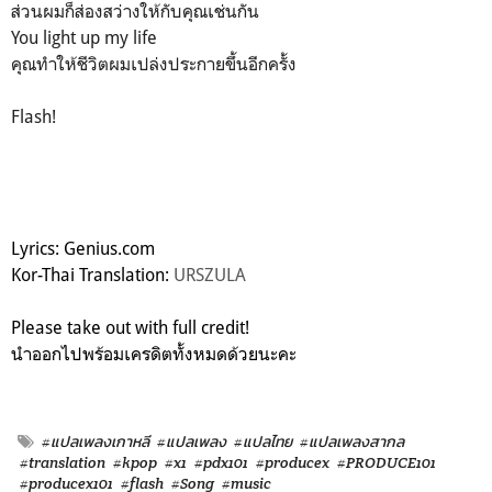
ส่วนผมก็ส่องสว่างให้กับคุณเช่นกัน
You light up my life
คุณทำให้ชีวิตผมเปล่งประกายขึ้นอีกครั้ง
Flash!
Lyrics: Genius.com
Kor-Thai Translation:
URSZULA
Please take out with full credit!
นำออกไปพร้อมเครดิตทั้งหมดด้วยนะคะ
#แปลเพลงเกาหลี
#แปลเพลง
#แปลไทย
#แปลเพลงสากล
#translation
#kpop
#x1
#pdx101
#producex
#PRODUCE101
#producex101
#flash
#Song
#music