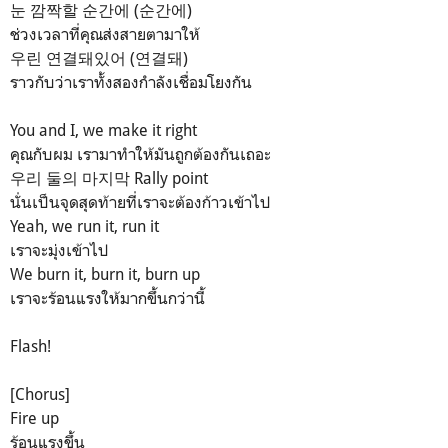
눈 깜짝할 순간에 (순간에)
ช่วงเวลาที่คุณส่งสายตามาให้
우린 연결돼있어 (연결돼)
ราวกับว่าเราทั้งสองกำลังเชื่อมโยงกัน
You and I, we make it right
คุณกับผม เรามาทำให้มันถูกต้องกันเถอะ
우리 둘의 마지막 Rally point
นั่นเป็นจุดสุดท้ายที่เราจะต้องก้าวเข้าไป
Yeah, we run it, run it
เราจะมุ่งเข้าไป
We burn it, burn it, burn up
เราจะร้อนแรงให้มากขึ้นกว่านี้
Flash!
[Chorus]
Fire up
ร้อนแรงขึ้น