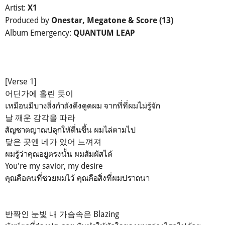
Artist:
X1
Produced by
Onestar, Megatone & Score (13)
Album Emergency:
QUANTUM LEAP
[Verse 1]
어딘가에 홀린 듯이
เหมือนมีบางสิ่งกำลังดึงดูดผม จากที่ที่ผมไม่รู้จัก
날 깨운 감각을 따라
สัญชาตญาณปลุกให้ตื่นขึ้น ผมไล่ตามไป
닿은 곳엔 네가 있어 느껴져
ผมรู้ว่าคุณอยู่ตรงนั้น ผมสัมผัสได้
You're my savior, my desire
คุณคือคนที่ช่วยผมไว้ คุณคือสิ่งที่ผมปราถนา
반짝인 눈빛 내 가슴속은 Blazing