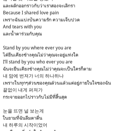
และผลักออกราวกับว่าเราสองจะเลิกรา
Because I shared love pain
เพราะฉันแบ่งปันความรัก ความเจ็บปวด
And tears with you
และน้ำตาร่วมกับคุณ
Stand by you where ever you are
ได้ยืนเคียงข้างคุณไม่ว่าคุณจะอยู่แห่งใด
I’ll stand by you who ever you are
ฉันจะยืนเคียงข้างคุณไม่ว่าคุณจะเป็นใครก็ตาม
내 맘에 번져가 너의 하나하나
เพราะในทุกๆส่วนของคุณล้วนแล้วแต่อยู่ภายในใจของฉัน
끝없이 내게 퍼져가
กระจายออกไปราวกับไม่มีที่สิ้นสุด
눈을 뜨면 널 보는게
ในยามที่ฉันลืมตาตื่น
내 하루의 시작이었어