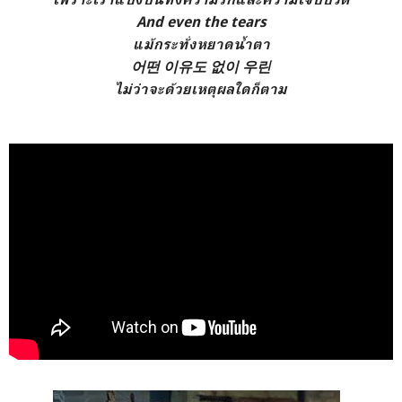
And even the tears
แม้กระทั่งหยาดน้ำตา
어떤 이유도 없이 우린
ไม่ว่าจะด้วยเหตุผลใดก็ตาม