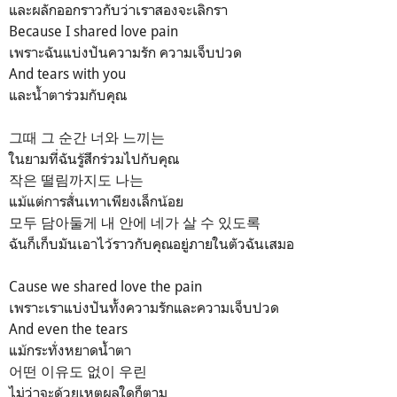
และผลักออกราวกับว่าเราสองจะเลิกรา
Because I shared love pain
เพราะฉันแบ่งปันความรัก ความเจ็บปวด
And tears with you
และน้ำตาร่วมกับคุณ
그때 그 순간 너와 느끼는
ในยามที่ฉันรู้สึกร่วมไปกับคุณ
작은 떨림까지도 나는
แม้แต่การสั่นเทาเพียงเล็กน้อย
모두 담아둘게 내 안에 네가 살 수 있도록
ฉันก็เก็บมันเอาไว้ราวกับคุณอยู่ภายในตัวฉันเสมอ
Cause we shared love the pain
เพราะเราแบ่งปันทั้งความรักและความเจ็บปวด
And even the tears
แม้กระทั่งหยาดน้ำตา
어떤 이유도 없이 우린
ไม่ว่าจะด้วยเหตุผลใดก็ตาม