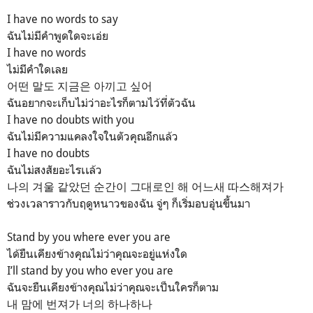
I have no words to say
ฉันไม่มีคำพูดใดจะเอ่ย
I have no words
ไม่มีคำใดเลย
어떤 말도 지금은 아끼고 싶어
ฉันอยากจะเก็บไม่ว่าอะไรก็ตามไว้ที่ตัวฉัน
I have no doubts with you
ฉันไม่มีความแคลงใจในตัวคุณอีกแล้ว
I have no doubts
ฉันไม่สงสัยอะไรเเล้ว
나의 겨울 같았던 순간이 그대로인 해 어느새 따스해져가
ช่วงเวลาราวกับฤดูหนาวของฉัน จู่ๆ ก็เริ่มอบอุ่นขึ้นมา
Stand by you where ever you are
ได้ยืนเคียงข้างคุณไม่ว่าคุณจะอยู่แห่งใด
I’ll stand by you who ever you are
ฉันจะยืนเคียงข้างคุณไม่ว่าคุณจะเป็นใครก็ตาม
내 맘에 번져가 너의 하나하나