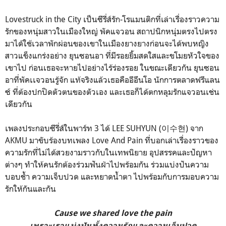
Lovestruck in the City เป็นซีรี่ส์รัก-โรแมนติกที่เล่าเรื่องราวความ
รักของหนุ่มสาวในเมืองใหญ่ พัคแจวอน สถาปนิกหนุ่มตรงไปตรง
มาได้ใช้เวลาพักผ่อนของเขาในเมืองยางยางก่อนจะได้พบหญิง
สาวแข็งแกร่งอย่าง ยุนซอนอา ที่มีรอยยิ้มสดใสและขโมยหัวใจของ
เขาไป ก่อนเธอจะหายไปอย่างไร้ร่องรอย ในขณะเดียวกัน ยุนซอน
อาที่พัคเเจวอนรู้จัก แท้จริงแล้วเธอคืออีอึนโอ นักการตลาดฟรีแลน
ซ์ ที่ต้องปกปิดตัวตนของตัวเอง และเธอก็ได้ตกหลุมรักแจวอนเช่น
เดียวกัน
เพลงประกอบซีรี่ส์ในพาร์ท 3 ได้ LEE SUHYUN (이수현) จาก
AKMU มาขับร้องบทเพลง Love And Pain ที่บอกเล่าเรื่องราวของ
ความรักที่ไม่ได้สวยงามราวกับในเทพนิยาย อุปสรรคและปัญหา
ต่างๆ ทำให้คนรักต้องร่วมฟันฝ่าไปพร้อมกัน ร่วมแบ่งปันความ
บอบช้ำ ความเจ็บปวด และหยาดน้ำตา ไปพร้อมกับการมอบความ
รักให้กันและกัน
Cause we shared love the pain
เพราะเราแบ่งปันทั้งความรักและความเจ็บปวด