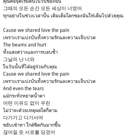
คุณคือจุดเริ่มต้นในวันของฉัน
그때의 모든 순간 모든 세상이 너였어
ทุกอย่างในช่วงเวลานั้น เติมเต็มโลกของฉันให้เต็มไปด้วยคุณ
Cause wе shared love the pain
เพราะเราแบ่งปันทั้งความรักและความเจ็บปวด
Thе beams and hurt
ทั้งแสงสว่างและการบอบช้ำ
그날의 난 너와
ในวันนั้นที่ได้อยู่ร่วมกับคุณ
Cause we shared love the pain
เพราะเราแบ่งปันทั้งความรักและความเจ็บปวด
And even the tears
แม้กระทั่งหยาดน้ำตา
어떤 이유도 없이 우린
ไม่ว่าจะด้วยเหตุผลใดก็ตาม
다가가고 다가서며
ขยับเข้าหา ใกล้ชิดกันมากขึ้น
끊어질 듯 서로를 당겼어