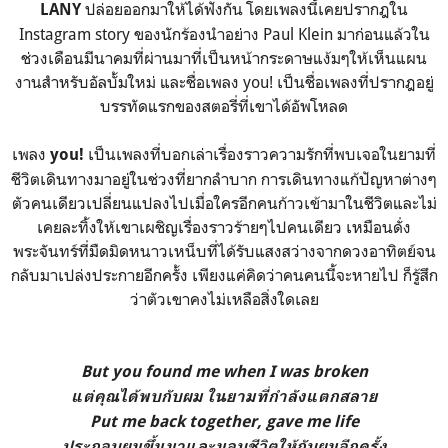
ปล่อยออกมาให้ได้ฟังกัน โดยเพลงนี้เคยปรากฎใน
LANY
Instagram story ของนักร้องนำอย่าง Paul Klein มาก่อนแล้วใน
ช่วงเดือนมีนาคมที่ผ่านมาที่เป็นหน้ากระดาษแง้มๆให้เห็นแผน
งานสำหรับอัลบั้มใหม่ และชื่อเพลง you! เป็นชื่อเพลงที่ปรากฎอยู่
บรรทัดแรกของสตอรี่ที่เขาได้อัพโหลด
เพลง
เป็นเพลงที่บอกเล่าเรื่องราวความรักที่พบเจอในยามที่
you!
ชีวิตเดินทางมาอยู่ในช่วงที่ยากลำบาก การเดินทางแก้ปัญหาต่างๆ
ตัวคนเดียวเปลี่ยนแปลงไปเมื่อใครอีกคนก้าวเข้ามาในชีวิตและไม่
เคยละทิ้งให้เขาเผชิญเรื่องราวร้ายๆไปคนเดียว เหมือนดั่ง
พระจันทร์ที่มืดมิดหนาวเหน็บที่ได้รับแสงสว่างจากดวงอาทิตย์จน
กลับมาเปล่งประกายอีกครั้ง เพียงแค่คิดว่าคนคนนี้จะหายไป ก็รู้สึก
ว่าตัวเขาคงไม่เหลือสิ่งใดเลย
But you found me when I was broken
แต่คุณได้พบกับผม ในยามที่กำลังแตกสลาย
Put me back together, gave me life
ประกอบผมขึ้นมาและมอบชีวิตให้กับผมอีกครั้ง