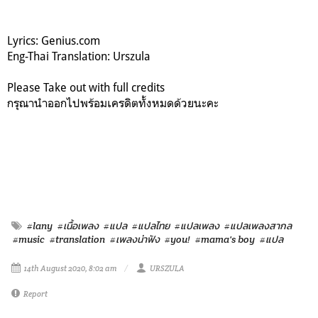
Lyrics: Genius.com
Eng-Thai Translation: Urszula
Please Take out with full credits
กรุณานำออกไปพร้อมเครดิตทั้งหมดด้วยนะคะ
#lany
#เนื้อเพลง
#แปล
#แปลไทย
#แปลเพลง
#แปลเพลงสากล
#music
#translation
#เพลงน่าฟัง
#you!
#mama's boy
#แปล
14th August 2020, 8:02 am
URSZULA
Report