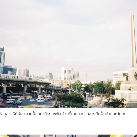
ีย์ชัยฯ จากฝั่งสถานีรถไฟฟ้า ม้วนนี้เลยขอถ่ายจากอีกฝั่งบ้างละกันนะ