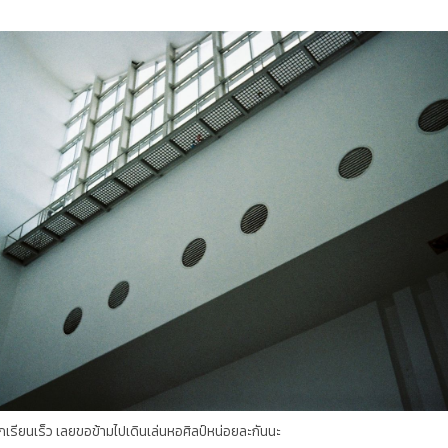
เลยขอข้ามไปเดินเล่นหอศิลป์หน่อยละกันนะ