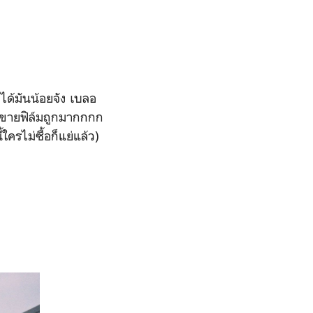
้ได้มันน้อยจัง เบลอ
งขายฟิล์มถูกมากกกก
ครไม่ซื้อก็แย่แล้ว)