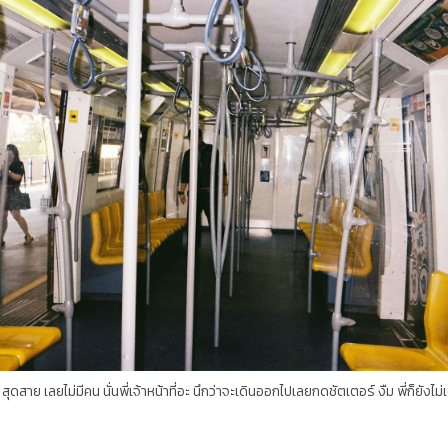
สาย เลยไม่มีคน นั่นพี่เจ้าหน้าที่อะ นึกว่าจะเดินออกไปเลยกดชัตเตอร์ งืม พี่ก็ยัง