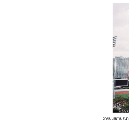
จากบนสถานีสนามกีฬาฯ ม