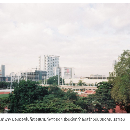
องออกไปก็เจอสนามกีฬาจริงๆ ส่วนตึกที่กำลังสร้างนั่นของคณะเราเอง