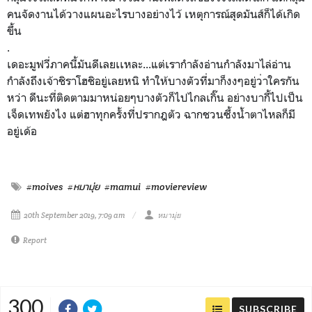
คนจัดงานได้วางแผนอ
ะไรบางอย่างไว้ เหตุการณ์สุดมันส์ก็ได้เกิด
ขึ้น
.
เดอะมูฟวี่ภาคนี้มันดีเลยเเ
หละ...แต่เรากำลังอ่านกำลัง
มาไล่อ่าน
กำลังถึงเจ้าชิราโ
ฮชิอยู่เลยหนิ ทำให้บางตัวที่มาก็งงๆอยู่ว
่าใครกัน
หว่า ดีนะที่ติดตามมาหน่อยๆบางตั
วก็ไปไกลเกิ๊น อย่างบากี้ไปเป็น
เจ็ดเทพยัง
ไง แต่ฮาทุกครั้งที่ปรากฎตัว ฉากชวนซึ้งน้ำตาไหลก็มี
อยู่
เด้อ
#moives
#หมามุ่ย
#mamui
#moviereview
20th September 2019, 7:09 am
หมามุ่ย
Report
300
SUBSCRIBE