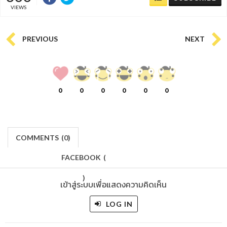
VIEWS
PREVIOUS
NEXT
0
0
0
0
0
0
COMMENTS
(
0)
FACEBOOK
(
)
เข้าสู่ระบบเพื่อแสดงความคิดเห็น
LOG IN