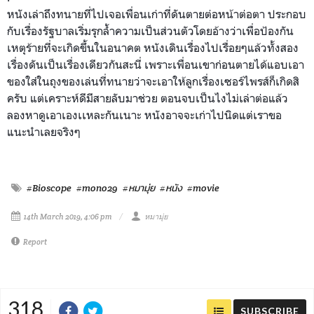
หนังเล่าถึงทนายที่ไปเจอเพื่อนเก่าที่ดันตายต่อหน้าต่อตา ประกอบ
กับเรื่องรัฐบาลเริ่มรุกล้ำความเป็นส่วนตัวโดยอ้างว่าเพื่อป้องกัน
เหตุร้ายที่จะเกิดขึ้นในอนาคต หนังเดินเรื่องไปเรื่อยๆแล้วทั้งสอง
เรื่องดันเป็นเรื่องเดียวกันสะนี่ เพราะเพื่อนเขาก่อนตายได้แอบเอา
ของใส่ในถุงของเล่นที่ทนายว่าจะเอาให้ลูกเรื่องเซอร์ไพรส์ก็เกิดสิ
ครับ แต่เคราะห์ดีมีสายลับมาช่วย ตอนจบเป็นไงไม่เล่าต่อแล้ว
ลองหาดูเอาเองเเหละกันเนาะ หนังอาจจะเก่าไปนิดแต่เราขอ
แนะนำเลยจริงๆ
#Bioscope
#mono29
#หมามุ่ย
#หนัง
#movie
14th March 2019, 4:06 pm
หมามุ่ย
Report
318
SUBSCRIBE