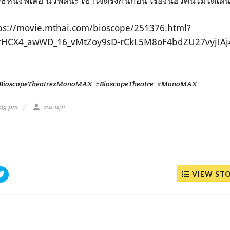
หนังพี่เต๋อ นวพลนะ เข้าใจตรงกันก่อน เรื่องนี้ฮัวคีนไม่ได้เล่นที
ป https://movie.mthai.com/bioscope/251376.html?
6rHCX4_awWD_16_vMtZoy9sD-rCkL5M8oF4bdZU27vyjIAj
BioscopeTheatrexMonoMAX
#BioscopeTheatre
#MonoMAX
:29 pm
หมามุ่ย
VIEW ST