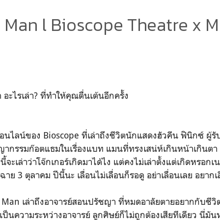
al Man l Bioscope Theatre x
ต อะไรเล่า? ที่ทำให้คุณตื่นเต้นอีกครั้ง
ออนไลน์ของ Bioscope ที่เล่าถึงชีวิตนักแสดงฮัวคีน ฟินิกซ์ ผู้
ญากรรมก๊อตแธมในเรื่องแบท แมนที่ทรงเสน่ห์เกินหน้าเกินตา
ั้งนี้จะเล่าว่าโจ๊กเกอร์เกิดมาได้ไง แต่คงไม่เล่าตั้งแต่เกิดหรอ
าย 3 ตุลาคม ปีนี้นะ เลื่อนไม่เลื่อนก็รอดู อย่าเลื่อนเลย อยากเลื
nal Man เล่าถึงอาจารย์สอนปรัชญา ที่หมดอาลัยตายอยากกับชีวิ
าเป็นความระหว่างอาจารย์ ลูกศิษย์ก็ไม่ถูกต้องเสียทีเดียว นี่มันหน