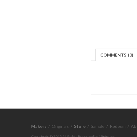
COMMENTS
(
0)
Makers
/
Originals
/
Store
/
Sample
/
Redeem
/
Ab
Copyrights © 2015 All Rights Reserved by Minimore