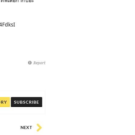
่พี่เต๋อกำกับอ่ะ
4FdksI
Report
ORY
SUBSCRIBE
NEXT