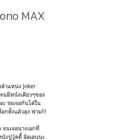
 Mono MAX
รับตำแหน่ง Joker
 จนมีหนังเดียวๆของ
กเนอะ รอเจอกันได้ใน
อกตั้งแล้วลุง พ่าม!!!
ต จนเจอนางเอกที่
ังปู่วู้ดดี้ อัลเลนนะ