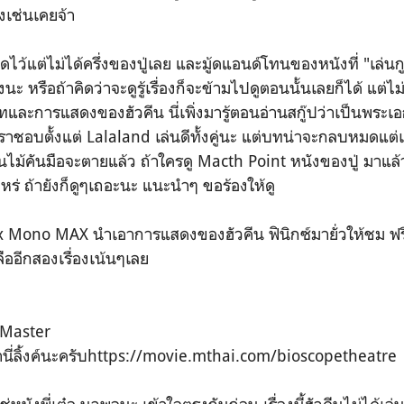
งเช่นเคยจ้า
ว้แต่ไม่ได้ครึ่งของปู่เลย และมู้ดแอนด์โทนของหนังที่ "เล่นกู
งนะ หรือถ้าคิดว่าจะดูรู้เรื่องก็จะข้ามไปดูตอนนั้นเลยก็ได้ แต
และการแสดงของฮัวคีน นี่เพิ่งมารู้ตอนอ่านสกู๊ปว่าเป็นพระเอก
เราชอบตั้งแต่ Lalaland เล่นดีทั้งคู่นะ แต่บทน่าจะกลบหมดแต่เ
คันไม้คันมือจะตายแล้ว ถ้าใครดู Macth Point หนังของปู่ มา
่าไหร่ ถ้ายังก็ดูๆเถอะนะ แนะนำๆ ขอร้องให้ดู
 Mono MAX นำเอาการแสดงของฮัวคีน ฟินิกซ์มายั่วให้ชม ฟร
ืออีกสองเรื่องเน้นๆเลย
e Master
ี่ลิ้งค์นะครับ
https://movie.mthai.com/bioscopetheatre