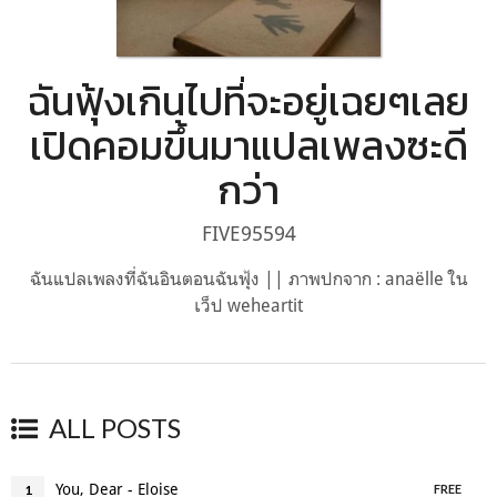
ฉันฟุ้งเกินไปที่จะอยู่เฉยๆเลย
เปิดคอมขึ้นมาแปลเพลงซะดี
กว่า
FIVE95594
ฉันแปลเพลงที่ฉันอินตอนฉันฟุ้ง || ภาพปกจาก : anaëlle ใน
เว็ป weheartit
ALL POSTS
You, Dear - Eloise
1
FREE