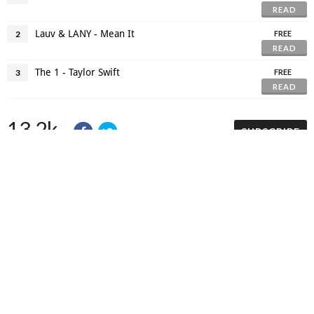
READ
Lauv & LANY - Mean It
2
FREE
READ
The 1 - Taylor Swift
3
FREE
READ
13.2k
SUBSCRIBE
VIEWS
Makers
/
Originals
/
Store
/
Sample
/
Redeem
/
About
/
Contact
/
Jobs
/
Copyrights © 2015 All Rights Reserved by Minimore
ภาพและเนื้อหาในเว็บไซต์นี้เป็นงานมีลิขสิทธิ์ ห้ามทำซ้ำหรือดัดแปลง