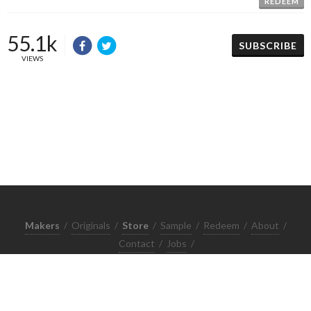
REDEEM
55.1k
SUBSCRIBE
VIEWS
Makers
/
Originals
/
Store
/
Sample
/
Redeem
/
About
/
Contact
/
Jobs
/
Copyrights © 2015 All Rights Reserved by Minimore
ภาพและเนื้อหาในเว็บไซต์นี้เป็นงานมีลิขสิทธิ์ ห้ามทำซ้ำหรือดัดแปลง