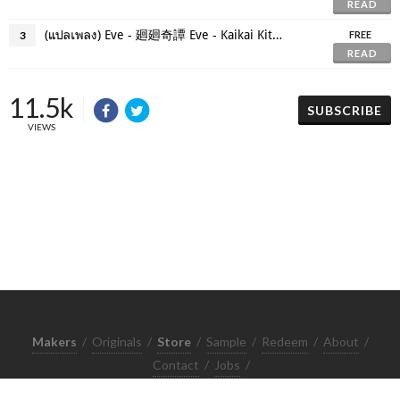
READ
(แปลเพลง) Eve - 廻廻奇譚 Eve - Kaikai Kitan
3
FREE
READ
11.5k
SUBSCRIBE
VIEWS
Makers
/
Originals
/
Store
/
Sample
/
Redeem
/
About
/
Contact
/
Jobs
/
Copyrights © 2015 All Rights Reserved by Minimore