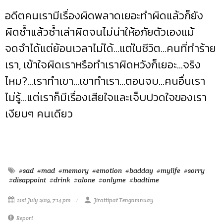
อดีตคนเรามีเรื่องผิดพลาดเยอะทำผิดแล้วก็ยัง
ผิดซ้ำแล้วซ้ำเล่าผิดจนไม่น่าให้อภัยตัวเองแม้
จดจำได้แต่ย้อนเวลาไม่ได้...แต่ในชีวิต...คนที่ทำร้าย
เรา, เข้าใจผิดเราหรือทำเราผิดหวังก็เยอะ...จริง
ไหม?...เราทำเขา...เขาทำเรา...ตอนจบ...คนอื่นเรา
ไม่รู้...แต่เราก็มีเรื่องเสียใจและเจ็บปวดใจของเรา
เงียบๆ คนเดียว
#sad
#mad
#memory
#emotion
#badday
#mylife
#sorry
#disappoint
#drink
#alone
#onlyme
#badtime
21st July 2019, 7:14 pm
Jirattipat Tengamnuay
Report