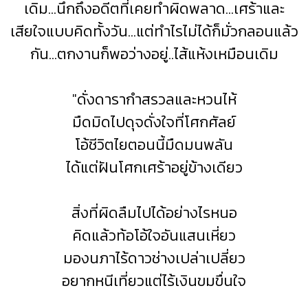
เดิม...นึกถึงอดีตที่เคยทำผิดพลาด...เศร้าและ
เสียใจแบบคิดทั้งวัน...แต่ทำไรไม่ได้ก็มั่วกลอนแล้ว
กัน...ตกงานก็พอว่างอยู่..ไส้แห้งเหมือนเดิม
"
ดั่งดารากำสรวลและหวนไห้
มืดมิดไปดุจดั่งใจที่โศกศัลย์
โอ้ชีวิตไยตอนนี้มืดมนพลัน
ได้แต่ฝันโศกเศร้าอยู่ข้างเดียว
สิ่งที่ผิดลืมไปได้อย่างไรหนอ
คิดแล้วท้อโอ้ใจอันแสนเหี่ยว
มองนภาไร้ดาวช่างเปล่าเปลี่ยว
อยากหนีเที่ยวแต่ไร้เงินขมขื่นใจ