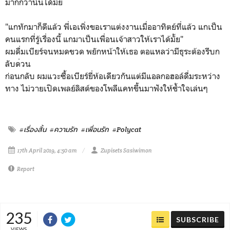
มากกว่านั้นได้มั้ย
"แกทักมาก็ดีแล้ว พี่เอเพิ่งขอเราแต่งงานเมื่
ออาทิตย์ที่แล้ว แกเป็น
คนแรกที่รู้เรื่องนี้
แกมาเป็นเพื่อนเจ้าสาวให้เร
าได้มั้ย"
ผมดื่มเบียร์จนหมดขวด พยักหน้าให้เธอ ตอแหลว่ามีธุระต้องรีบก
ลับด
่วน
ก่อนกลับ ผมแวะซื้อเบียร์ยี่ห้อเดียว
กันแต่มีแอลกอฮอล์ดื่มระหว่
าง
ทาง ไม่วายเปิดเพลย์ลิสต์ของโพลี
แคทขึ้นมาฟังให้ช้ำใจเล่นๆ
#เรื่องสั้น
#ความรัก
#เพื่อนรัก
#Polycat
17th April 2019, 4:50 am
Zupisets Sasiwimon
Report
235
SUBSCRIBE
VIEWS