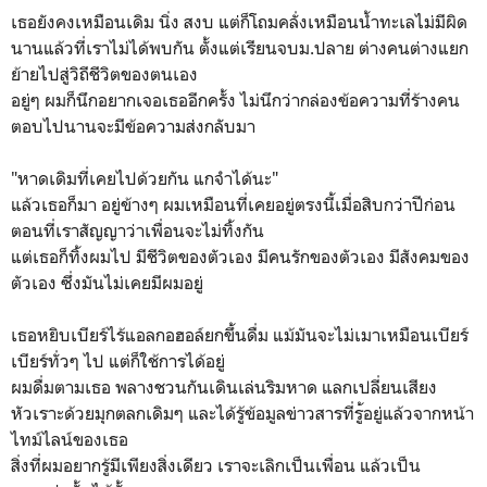
เธอยังคงเหมือนเดิม นิ่ง สงบ แต่ก็โถมคลั่งเหมือนน้ำทะเล
ไม่มีผิด
นานแล้วที่เราไม่ได้พบกัน ตั้งแต่เรียนจบม.ปลาย ต่างคนต่างแยก
ย้ายไปสู่วิถี
ชีวิตของตนเอง
อยู่ๆ ผมก็นึกอยากเจอเธออีกครั้ง ไม่นึกว่ากล่องข้อความที่ร้
างคน
ตอบไปนานจะมีข้อความส่ง
กลับมา
"หาดเดิมที่เคยไปด้วยกัน แกจำได้นะ"
แล้วเธอก็มา อยู่ข้างๆ ผมเหมือนที่เคยอยู่ตรงนี้เม
ื่อสิบกว่าปีก่อน
ตอนที่เราสัญญาว่าเพื่อนจะไ
ม่ทิ้งกัน
แต่เธอก็ทิ้งผมไป มีชีวิตของตัวเอง มีคนรักของตัวเอง มีสังคมของ
ตัวเอง ซึ่งมันไม่เคยมีผมอยู่
เธอหยิบเบียร์ไร้แอลกอฮอล์ย
กขึ้นดื่ม แม้มันจะไม่เมาเหมือนเบียร์
เบียร์ทั่วๆ ไป แต่ก็ใช้การได้อยู่
ผมดื่มตามเธอ พลางชวนกันเดินเล่นริมหาด แลกเปลี่ยนเสียง
หัวเราะด้วย
มุกตลกเดิมๆ และได้รู้ข้อมูลข่าวสารที่ร
ู้อยู่แล้วจากหน้า
ไทม์ไลน์ข
องเธอ
สิ่งที่ผมอยากรู้มีเพียงสิ่
งเดียว เราจะเลิกเป็นเพื่อน แล้วเป็น