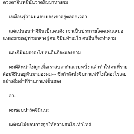
ดวงตายิบหยีนั้นวาดยิ้มมาทางผม
เหมือนรู้ว่าผมแอบมองเขาอยู่ตลอดเวลา
แต่แน่นอนว่าจีมินเป็นคนดัง เขาเป็นประกายโดดเด่นเสมอ
แหละยามอยู่ท่ามกลางผู้คน จีมินทำอะไร คนอื่นก็จะทำตาม
และจีมินมองอะไร คนอื่นก็จะมองตาม
ผมตีสีหน้าไม่ถูกเมื่อเราสบตากันแวบหนึ่ง แล้วทำให้คนที่ราย
ล้อมจีมินอยู่หันมามองผม--- ซึ่งกำลังนั่งจิบกาแฟที่ไม่ใส่อะไรเลย
อย่างดื่มด่ำที่ร้านกาแฟชั้นสอง
อา...
ผมชอบปาร์คจีมินนะ
แต่ผมไม่ชอบการถูกให้ความสนใจเท่าไหร่