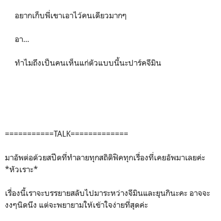
อยากเก็บพี่เขาเอาไว้คนเดียวมากๆ
อา...
ทำไมถึงเป็นคนเห็นแก่ตัวแบบนี้นะปาร์คจีมิน
===========TALK=============
มาอัพต่อด้วยสปีดที่ทำลายทุกสถิติฟิคทุกเรื่องที่เคยอัพมาเลยค่ะ
*หัวเราะ*
เรื่องนี้เราจะบรรยายสลับไปมาระหว่างจีมินและยุนกินะคะ อาจจะ
งงๆนิดนึง แต่จะพยายามให้เข้าใจง่ายที่สุดค่ะ