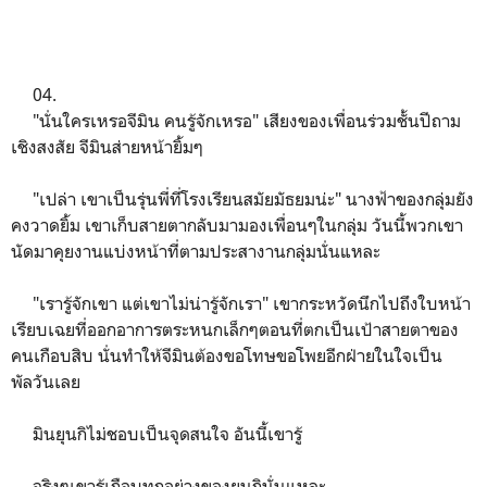
04.
"นั่นใครเหรอจีมิน คนรู้จักเหรอ" เสียงของเพื่อนร่วมชั้นปีถาม
เชิงสงสัย จีมินส่ายหน้ายิ้มๆ
"เปล่า เขาเป็นรุ่นพี่ที่โรงเรียนสมัยมัธยมน่ะ" นางฟ้าของกลุ่มยัง
คงวาดยิ้ม เขาเก็บสายตากลับมามองเพื่อนๆในกลุ่ม วันนี้พวกเขา
นัดมาคุยงานแบ่งหน้าที่ตามประสางานกลุ่มนั่นแหละ
"เรารู้จักเขา แต่เขาไม่น่ารู้จักเรา" เขากระหวัดนึกไปถึงใบหน้า
เรียบเฉยที่ออกอาการตระหนกเล็กๆตอนที่ตกเป็นเป้าสายตาของ
คนเกือบสิบ นั่นทำให้จีมินต้องขอโทษขอโพยอีกฝ่ายในใจเป็น
พัลวันเลย
มินยุนกิไม่ชอบเป็นจุดสนใจ อันนี้เขารู้
จริงๆเขารู้เกือบทุกอย่างของยุนกินั่นแหละ