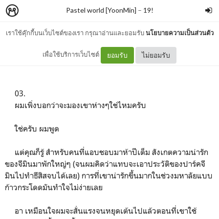
Pastel world [YoonMin]
–
19!
เราใช้คุ๊กกี้บนเว็บไซต์ของเรา กรุณาอ่านและยอมรับ
นโยบายความเป็นส่วนตัว
Pastel shade - 2
เพื่อใช้บริการเว็บไซต์
ยอมรับ
ไม่ยอมรับ
03.
ผมเพิ่งบอกว่าจะมองเขาห่างๆใช่ไหมครับ
ใช่ครับ ผมพูด
แต่คุณก็รู้ สำหรับคนที่แอบชอบมาห้าปีเต็ม สังเกตความน่ารัก
ของจีมินมาพักใหญ่ๆ (จนผมคิดว่าแทบจะเอาประวัติของปาร์คจี
มินไปทำธีสิสจบได้เลย) การที่เขาน่ารักขึ้นมากในช่วงมหาลัยแบบ
ก้าวกระโดดมันทำใจไม่ง่ายเลย
อา เหมือนใจผมจะสั่นแรงจนหยุดเต้นไปแล้วตอนที่เขาใช้