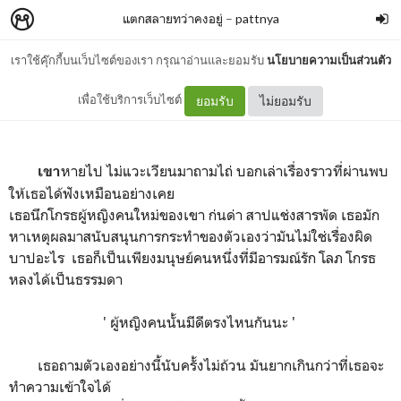
แตกสลายทว่าคงอยู่
–
pattnya
เราใช้คุ๊กกี้บนเว็บไซต์ของเรา กรุณาอ่านและยอมรับ
นโยบายความเป็นส่วนตัว
03 จากไปตลอดกาล
เพื่อใช้บริการเว็บไซต์
ยอมรับ
ไม่ยอมรับ
หายไป ไม่แวะเวียนมาถามไถ่ บอกเล่าเรื่องราวที่ผ่านพบ
เขา
ให้เธอได้ฟังเหมือนอย่างเคย
เธอนึกโกรธผู้หญิงคนใหม่ของเขา ก่นด่า สาปแช่งสารพัด เธอมัก
หาเหตุผลมาสนับสนุนการกระทำของตัวเองว่ามันไม่ใช่เรื่องผิด
บาปอะไร เธอก็เป็นเพียงมนุษย์คนหนึ่งที่มีอารมณ์รัก โลภ โกรธ
หลงได้เป็นธรรมดา
' ผู้หญิงคนนั้นมีดีตรงไหนกันนะ '
เธอถามตัวเองอย่างนี้นับครั้งไม่ถ้วน มันยากเกินกว่าที่เธอจะ
ทำความเข้าใจได้