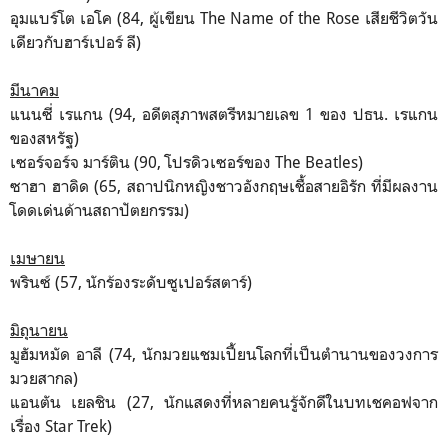
อุมแบร์โต เอโค (84, ผู้เขียน The Name of the Rose เสียชีวิตวัน
เดียวกับฮาร์เปอร์ ลี)
มีนาคม
แนนซี่ เรแกน (94, อดีตสุภาพสตรีหมายเลข 1 ของ ปธน. เรแกน
ของสหรัฐ)
เซอร์จอร์จ มาร์ติน (90, โปรดิวเซอร์ของ The Beatles)
ซาฮา ฮาดิด (65, สถาปนิกหญิงชาวอังกฤษเชื้อสายอิรัก ที่มีผลงาน
โดดเด่นด้านสถาปัตยกรรม)
เมษายน
พรินซ์ (57, นักร้องระดับซูเปอร์สตาร์)
มิถุนายน
มูฮัมหมัด อาลี (74, นักมวยแชมเปี้ยนโลกที่เป็นตำนานของวงการ
มวยสากล)
แอนตัน เยลชิน (27, นักแสดงที่หลายคนรู้จักดีในบทเชคอฟจาก
เรื่อง Star Trek)