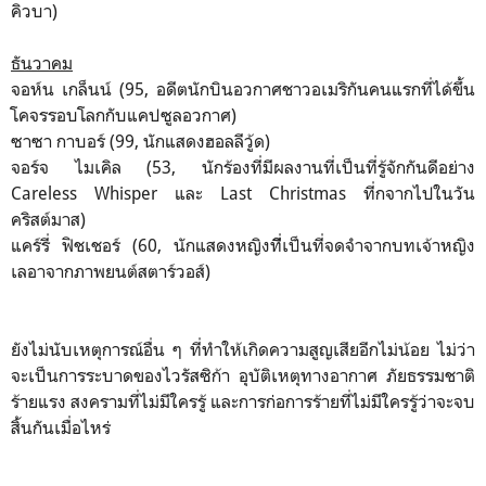
คิวบา)
ธันวาคม
จอห์น เกล็นน์ (95, อดีตนักบินอวกาศชาวอเมริกันคนแรกที่ได้ขึ้น
โคจรรอบโลกกับแคปซูลอวกาศ)
ซาซา กาบอร์ (99, นักแสดงฮอลลีวู้ด)
จอร์จ ไมเคิล (53, นักร้องที่มีผลงานที่เป็นที่รู้จักกันดีอย่าง
Careless Whisper และ Last Christmas ที่กจากไปในวัน
คริสต์มาส)
แคร์รี่ ฟิชเชอร์ (60, นักแสดงหญิงทีี่เป็นที่จดจำจากบทเจ้าหญิง
เลอาจากภาพยนต์สตาร์วอส์)
ยังไม่นับเหตุการณ์อื่น ๆ ที่ทำให้เกิดความสูญเสียอีกไม่น้อย ไม่ว่า
จะเป็นการระบาดของไวรัสซิก้า อุบัติเหตุทางอากาศ ภัยธรรมชาติ
ร้ายแรง สงครามที่ไม่มีใครรู้ และการก่อการร้ายที่ไม่มีใครรู้ว่าจะจบ
สิ้นกันเมื่อไหร่