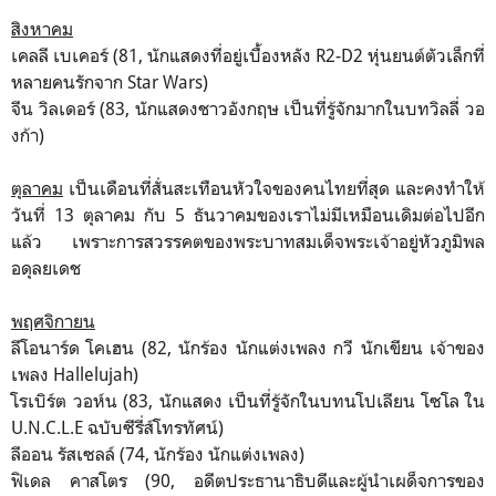
สิงหาคม
เคลลี เบเคอร์ (81, นักแสดงที่อยู่เบื้องหลัง R2-D2 หุ่นยนต์ตัวเล็กที่
หลายคนรักจาก Star Wars)
จีน วิลเดอร์ (83, นักแสดงชาวอังกฤษ เป็นที่รู้จักมากในบทวิลลี่ วอ
งก้า)
ตุลาคม
เป็นเดือนที่สั่นสะเทือนหัวใจของคนไทยที่สุด และคงทำให้
วันที่ 13 ตุลาคม กับ 5 ธันวาคมของเราไม่มีเหมือนเดิมต่อไปอีก
แล้ว เพราะการสวรรคตของพระบาทสมเด็จพระเจ้าอยู่หัวภูมิพล
อดุลยเดช
พฤศจิกายน
ลีโอนาร์ด โคเฮน (82, นักร้อง นักแต่งเพลง กวี นักเขียน เจ้าของ
เพลง Hallelujah)
โรเบิร์ต วอห์น (83, นักแสดง เป็นที่รู้จักในบทนโปเลียน โซโล ใน
U.N.C.L.E ฉบับซีรี่ส์โทรทัศน์)
ลีออน รัสเซลล์ (74, นักร้อง นักแต่งเพลง)
ฟิเดล คาสโตร (90, อดีตประธานาธิบดีและผู้นำเผด็จการของ