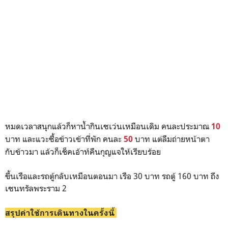
ขึ้นเรือและรถตู้กลับเหมือนตอนมา เรือ 30 บาท รถตู้ 160 บาท ถึง
เซนทรัลพระราม 2
สรุปค่าใช้การเดินทางในครั้งนี้
- ค่าแพ็คเกจเที่ยว
บาท (
ห้องพัก อาหารเช้า มอเตอร์ไซค์ ดำ
999
น้ำ)
- ค่ารถตู้ไป-กลับ 160+160 =
บาท
320
- ค่าเรือ 30+30 =
บาท
60
- ค่าน้ำและอาหาร 3 มื้อ และของกินจุกจิกประมาณ
บาท
200
รวม 1549 บาท
สำหรับใครที่อยากไปแบบประหยัดก็ลองไปกันดูไม่ไกล ไม่เหนื่อย
อยากพักผ่อน ถ่ายรูปสวยๆ แถมประหยัด แนะนำที่นี่เลย บริการดี
มาก ถ้ามีโอกาสก็จะไปอีก เหมือนยังเที่ยวไม่ทั่วเท่าไหร่ เพราะขับ
มอเตอร์ไซค์ไม่แข็ง ทางไปบางหาดก็ชันนิดหน่อย สำหรับมือใหม่