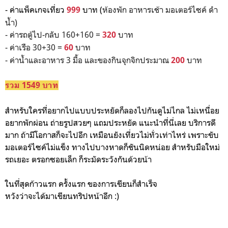
รถเยอะ ตรอกซอยเล็ก ก็ระมัดระวังกันด้วยน้า
ในที่สุดก้าวแรก ครั้งแรก ของการเขียนก็สำเร็จ
หวังว่าจะได้มาเขียนทริปหน้าอีก :)
#review
#sea
#thailand
#Pattaya
#ทะเล
#รีวิว
#เที่ยว
#diary
22nd June 2018, 7:32 pm
peariikuu
Report
15.9k
SUBSCRIBE
VIEWS