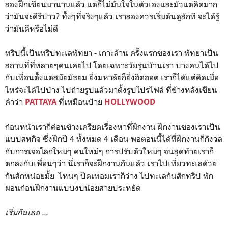
ลองฝึกเขียนมานานแล้ว แต่ก็ไม่มั่นใจในตัวเองและมัวแต่คิดมาก
ว่ามันจะดีรึป่าว? ทั้งๆที่จริงๆแล้ว เราลองควรเริ่มต้นดูสักที จะได้รู้
ว่ามันดีหรือไม่ดี
ทริปนี้เป็นทริปทะเลพัทยา - เกาะล้าน ครั้งแรกของเรา พัทยาเป็น
สถานที่ที่หลายๆคนเคยไป โดยเฉพาะวัยรุ่นบ้านเรา บางคนได้ไป
กับเพื่อนตั้งแต่สมัยมัธยม ยิ่งมหาลัยก็ยิ่งฮิตฮอต เราก็ได้แต่คิดเมื่อ
ไหร่จะได้ไปบ้าง ไปถ่ายรูปแล้วมาตั้งรูปโปรไฟล์ ที่ข้างหลังเขียน
คำว่า
ที่เหมือนป้าย
PATTAYA
HOLLYWOOD
ก่อนหน้าเราก็ค่อนข้างเครียดเรื่องหาที่ฝึกงาน ฝึกงานของเราเป็น
แบบสหกิจ ซึ่งฝึกปี 4 ทั้งหมด 4 เดือน พอตอนนี้ได้ที่ฝึกงานก็กังวล
กับการเจอโลกใหม่ๆ คนใหม่ๆ การปรับตัวใหม่ๆ จนสุดท้ายเราก็
ตกลงกับเพื่อนๆว่า นี่เราก็จะฝึกงานกันแล้ว เราไปเที่ยวทะเลด้วย
กันสักหน่อยมั้ย ไหนๆ ปิดเทอมเราก็ว่าง ไปทะเลกันสักทริป พัก
ผ่อนก่อนฝึกงานแบบงบน้อยสายประหยัด
เริ่มกันเลย ...