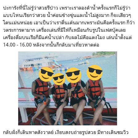
ปะการังที่นี่ไม่รู้ว่าสวยรึป่าว เพราะเราลองดำน้ำครั้งแรกก็ไม่รู้ว่า
แบบไหนเรียกว่าสวย น้ำค่อนข้างขุ่นและน้ำไม่สูงมาก ก็จะเสียวๆ
โดนเม่นหน่อย เอาเป็นว่าเราตื่นเต้นมากเพราะมันคือครั้งแรก ก็ว้า
วตระการตามาก เครื่องเล่นที่มีให้ก็เหมือนกับรูปในเฟสบุ๊คเลย
เครื่องดื่มบนเรือก็มีแค่น้ำเปล่า กับผลไม้คือแตงโมง เล่นน้ำตั้งแต่
14.00 - 16.00 หลังจากนั้นก็กลับมาเที่ยวหาดต่อ
กลับฝั่งก็เดินหาดสังวาลย์ เงียบสงบถ่ายรูปสวย มีทางเดินชมวิว