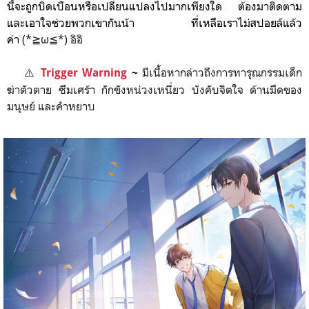
นี้จะถูกบิดเบือนหรือเปลี่ยนแปลงไปมากเพียงใด ต้องมาติดตาม
และเอาใจช่วยพวกเขากันน้า ที่เหลือเราไม่สปอยล์แล้ว
ค่า
(*≧ω≦*) อิอิ
⚠️
มีเนื้อหากล่าวถึงการทารุณกรรมเด็ก
Trigger Warning
~
ฆ่าตัวตาย ซึมเศร้า กักขังหน่วงเหนี่ยว บังคับจิตใจ ด้านมืดของ
มนุษย์ และคำหยาบ