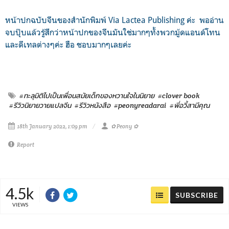
หน้าปกฉบับจีนของสำนักพิมพ์ Via Lactea Publishing ค่ะ
พออ่าน
จบปุ๊บแล้วรู้สึกว่าหน้าปกของจีนมันใช่มากๆ
ทั้งพวกมู้ดแอนด์โทน
และดีเทลต่างๆค่ะ ฮือ ชอบมากๆเลยค่ะ
#ทะลุมิติไปเป็นเพื่อนสมัยเด็กของหวานใจในนิยาย
#clover book
#รีวิวนิยายวายแปลจีน
#รีวิวหนังสือ
#peonyreadarai
#พี่อวี้สามีคุณ
18th January 2022, 1:09 pm
✿ Peony ✿
Report
4.5k
SUBSCRIBE
VIEWS