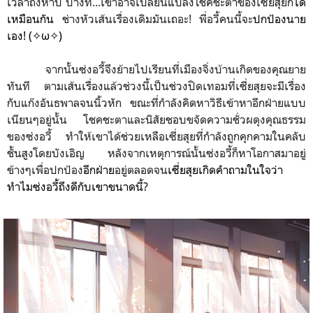
เวลาถึงห้าปี บางที...เขาอาจเปลี่ยนแปลงโชคชะตาของเซี่ยสุยก็
ได้
เหมือนกัน
ช่างหัวเส้นเรื่องเดิมมันเถอะ! พี่อวี้คนนี้จะ
ปกป้องนาย
เอง! (✧ω✧)
จากนั้นซ่งอวี้จึงย้ายไปเรียนที่เมืองจิ่งบ้านเกิดของคุณยาย
ทันที ตามเส้นเรื่องแล้วช่วงนี้เป็นช่วงปิดเทอมที่เซี่ยสุยจะมีเรื่อง
กับแก๊งอันธพาลจนนิ้วหัก ขณะที่กำลังคิดหาวิธีเข้าหาอีกฝ่ายแบบ
เนียนๆอยู่นั้น โชคชะตาและนิสัยชอบขจัดความชั่วผดุงคุณธรรม
ของซ่งอวี้ ทำให้เขาได้ช่วยเหลือเซี่ยสุยที่กำลังถูกคุกคามในคลับ
ชั้นสูงโดยบังเอิญ หลังจากเหตุการณ์นั้นซ่งอวี้ก็หาโอกาสมาอยู่
ข้างๆเพื่อปกป้อง
อีกฝ่าย
อยู่ตลอดจน
เซี่ยสุย
เกิดคำถามในใจว่า
ทำไมซ่งอวี้ถึงดีกับเขาขนาดนี้?