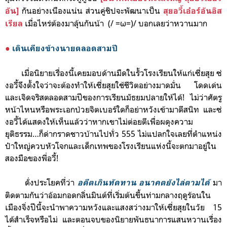
กันอย่างเนืองแน่น ส่วนคู่ชิปจะพัฒนาเป็น
อัน]
สุยอวี้เอ๋อร์อันอิส
เมื่อไหร่ต้องมาลุ้นกันน้า
(/ =ω=)/
บอกเลยว่าหวานมาก
เรียล
●
เดินเคียงข้างนายตลอดสามปี
เมื่อนิยายเรื่องนี้เคยมอบด้านมืดในรั้วโรงเรียนให้แก่เซี่ยสุย ซ่
งอวี้จึงตั้งใจว่าจะต้องทำให้เซี่ยสุย
ใช้ชีวิตอย่างมาดมั่น โดดเด่น
และเจิดจริสตลอดสามปีของการเรียนมัธยมปลายให้ได้!
ไม่ว่าศัตรู
หน้าไหน
หรือพระเอกป่วยจิตเบอร์ใดก็อย่าหวังเข้า
มาตีสนิท
และซ่
งอวี้ได้แสดงให้เห็นแล้วว่าหากเขาไ
ม่ต่อยตีเพื่อผดุงความ
ยุติธรรม…ก็ด่ากราดชาวบ้านไปทั่ว 555
ไม่แปลกใจเลยที่
ตำแหน่ง
ป๋าใหญ่ควบหัวโจกและเด็กเทพของโรงเรียนแห่งนี้จะตกมาอยู่ใน
สองมือของพี่อวี้!
ดั่งประโยคที่ว่า
มา
อดีตเกินทัดทาน อนาคตยังไล่ตามได้
ติดตามกันว่าอ้อมกอดกลิ่นมินต์ที่เริ่มต้นขึ้นท่ามกลางฤดูร้อนใน
เมืองจิ่งปีนี้จะนำพาความหวังและแสงสว่างมาให้เซี่ยสุยในวัย 15
ได้สำเร็จหรือไม่ และตอนจบของนิยายพันธนาการแสนหวานเรื่อง