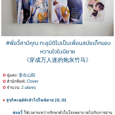
#พี่อวี้สามีคุณ ทะลุมิติไปเป็นเพื่อนสมัยเด็กของ
หวานใจในนิยาย
《穿成万人迷的炮灰竹马》
✿
ผู้แต่ง:
妾在山阳
✿
สำนักพิมพ์:
Clover
✿
จำนวน:
2 เล่มจบ
●
จู่ๆก็ทะลุมิติเข้าไปในนิยาย (⊙_⊙)
ใช้เวลาระหว่างรักษาตัวในโรงพยาบาลไปกับการอ่าน
ซ่งอวี้