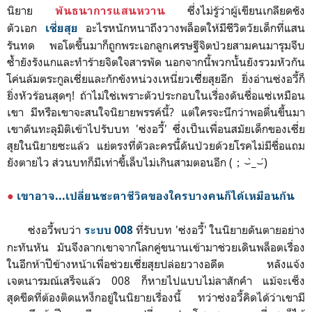
นิยาย
ซึ่งไม่รู้ว่าผู้เขียนเกลียดชัง
พันธนาการแสนหวาน
ตัวเอก
อะไรหนักหนาถึงวางพล็อตให้มีชีวิตวัยเด็กที่แสน
เซี่ยสุย
รันทด พอโตขึ้นมาก็ถูกพระเอกลูกเศรษฐีจิตป่วยสามคนมารุมจีบ
ซ้ำยังรังแกและทำร้ายจิตใจสารพัด นอกจากนี้พวกนั้นยังรวมหัวกัน
โค่นล้มตระกูลเซี่ยและกักขังหน่วงเหนี่ยวเซีี่ยสุยอีก ยิ่งอ่านซ่งอวี้ก็
ยิ่งหัวร้อนสุดๆ! ถ้าไม่ใช่เพราะตัวประกอบในเรื่องดันชื่อแซ่เหมือน
เขา มีหรือเขาจะสนใจนิยายพรรค์นี้? แต่ใครจะนึกว่าพอตื่นขึ้นมา
เขาดันทะลุมิติเข้าไปรับบท 'ซ่งอวี้' ซึ่งเป็นเพื่อนสมัยเด็กของเซี่ย
สุยในนิยายซะแล้ว แย่ตรงที่ตัวละครนี้ดันป่วยด้วยโรคไม่มีชื่อแถม
ยังตายไว ส่วนบทก็มีเท่าขี้เล็บไม่เกินสามตอนอีก (；⌣̀_⌣́)
●
เขาอาจ...เปลี่ยนชะตาชีวิตของใครบางคนก็ได้เหมือนกัน
ซ่งอวี้พบว่า
ที่รับบท 'ซ่งอวี้' ในนิยายดันตายอย่าง
ระบบ 008
กะทันหัน มันจึงลากเขาจากโลกคู่ขนานเข้ามาช่วยเดินพล็อตเรื่อง
ในอีกห้าปีข้างหน้าเพื่อช่วยเซี่ยสุยปล่อยวางอดีต หลังแจ้ง
เจตนารมณ์เสร็จแล้ว 008 ก็หายไปแบบไม่ลาสักคำ แม้จะเซ็ง
สุดขีดที่ต้องติดแหง็กอยู่ในนิยายเรื่องนี้ ทว่าซ่งอวี้คิดได้ว่าเขามี