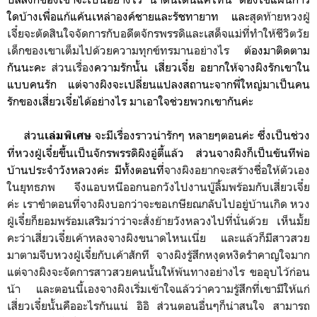
ใดบ้างเพื่อแก้แค้นเหล่าองค์ชายและรัชทายาท และ
สุดท้ายหวงฝู่
เจี๋ยจะตัดสินใจจัดการกับอดีตจักรพรรดิและเสด็จแม่ที่ทำให้ชีวิตวัย
เด็กของเขาเต็มไปด้วยความทุกข์ทรมานอย่างไร
ต้องมาติดตาม
กันนะคะ
ส่วนเรื่อง
ความรักนั้น เสี่ยวเจี๋ย อยากให้จางผิงรักเขาใน
แบบคนรัก แต่จางผิงจะเปลี่ยนแปลงสถานะจากพี่ใหญ่มาเป็นคน
รักของเสี่ยวเจี๋ยได้อย่างไร มาเอาใจช่วยพวกเขากันค่ะ
ส่วน
จะมีเรื่องราวน่ารักๆ หลายๆตอนค่ะ
ซึ่งเป็นช่วง
เล่มพิเศษ
ที่หวงฝู่เจี๋ยขึ้นเป็นจักรพรรดิผิงอู่ตี้แล้ว ส่วนจางผิงก็เป็นขันทีพ่อ
บ้านประจำวังหลวงค่ะ มีทั้งตอนที่
จางผิงอยากจะสร้างชื่อให้ตัวเอง
ในยุทธภพ จึงแอบหนีออกนอกวังไปงานบู๊ลิ้มพร้อมกับเสี่ยวเจี๋ย
ค่ะ เราขำตอนที่จางผิงบอกว่าจะขอเกษียณกลับไปอยู่บ้านเกิด หวง
ฝู่เจี๋ยก็ยอมพร้อมเสริมว่าว่าจะสั่งย้ายวังหลวงไปที่นั่นด้วย เห็นมั้ย
คะว่าเสี่ยวเจี๋ยเค้าหลงจางผิงขนาดไหนเนี่ย และแล้วก็มีสาวสวย
มาตามจีบหวงฝู่เจี๋ยกับเค้าสักที จางผิงรู้สึกหงุดหงิดรำคาญใจมาก
แต่จางผิงจะจัดการสาวสวยคนนั้นให้พ้นทางอย่างไร ขออุบไว้ก่อน
น้า และตอนนี้เองจางผิงเริ่มเข้าใจแล้วว่าความรู้สึกที่เขามีให้แก่
เสี่ยวเจี๋ยนั้นคืออะไรกันแน่ อิอิ ส่วนตอนอื่นๆก็น่าสนใจ สามารถ