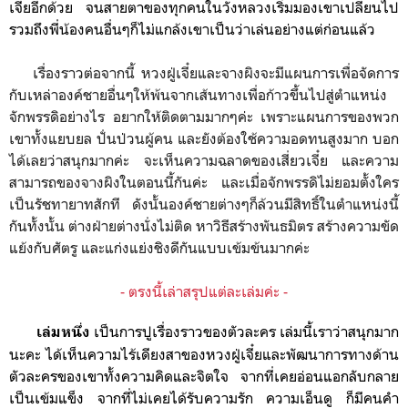
เจี๋ยอีก
ด้วย จนสายตาของทุกคนในวังหลวงเริ่มมองเขาเปลี่ยนไป
รวมถึงพี่น้องคนอื่นๆก็ไม่แกล้งเขาเป็นว่าเล่นอย่างแต่ก่อนแล้ว
เรื่องราวต่อจากนี้ หวงฝู่เจี๋ยและจางผิงจะมีแผนการเพื่อจัดการ
กับเหล่าองค์ชายอื่นๆให้พ้นจากเส้นทางเพื่อก้าวขึ้นไปสู่ตำแหน่ง
จักพรรดิอย่างไร อยากให้ติดตามมากๆค่ะ เพราะแผนการของพวก
เขาทั้งแยบยล ปั่นป่วนผู้คน และยังต้องใช้ความอดทนสูงมาก บอก
ได้เลยว่าสนุกมากค่ะ จะเห็นความฉลาดของเสี่ยวเจี๋ย และความ
สามารถของจางผิงในตอนนี้กันค่ะ และเมื่อจักพรรดิไม่ยอมตั้งใคร
เป็นรัชทายาทสักที ดังนั้นองค์ชายต่างๆก็ล้วนมีสิทธิ์ในตำแหน่งนี้
กันทั้งนั้น ต่างฝ่ายต่างนั่งไม่ติด หาวิธีสร้างพันธมิตร สร้างความขัด
แย้งกับศัตรู และแก่งแย่งชิงดีกันแบบเข้มข้นมากค่ะ
- ตรงนี้เล่าสรุปแต่ละเล่มค่ะ -
เป็นการปูเรื่องราวของตัวละคร เล่มนี้เราว่าสนุกมาก
เล่มหนึ่ง
นะคะ ได้เห็นความไร้เดียงสาของหวงฝู่เจี๋ยและพัฒนาการทางด้าน
ตัวละครของเขาทั้งความคิดและจิตใจ จากที่เคยอ่อนแอกลับกลาย
เป็นเข้มแข็ง จากที่ไม่เคยได้รับความรัก ความเอ็นดู ก็มีคนคำ