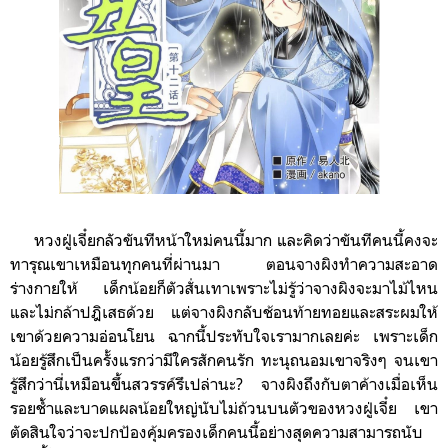
หวงฝู่เจี๋ยกลัวขันทีหน้าใหม่คนนี้มาก และคิดว่าขันทีคนนี้คงจะ
ทารุณเขาเหมือนทุกคนที่ผ่านมา ตอนจางผิง
ทำความสะอาด
ร่างกายให้
เด็กน้อยก็ตัวสั่นเทาเพราะไม่รู้ว่าจางผิงจะมาไม้ไหน
และไม่กล้าปฎิเสธด้วย แต่จางผิงกลับช้อนท้ายทอยและสระผมให้
เขาด้วยความอ่อนโยน
ฉากนี้ประทับใจเรามากเลยค่ะ เพราะเด็ก
น้อยรู้สึกเป็นครั้งแรกว่ามีใครสักคนรัก ทะนุถนอมเขาจริงๆ จนเขา
รู้สึกว่านี่เหมือนขึ้นสวรรค์รึเปล่านะ?
จางผิงถึงกับตาค้าง
เมื่อเห็น
รอยช้ำและบาดแผลน้อยใหญ่นับไม่ถ้วนบนตัวของ
หวงฝู่เจี๋ย เขา
ตัดสินใจว่า
จะปกป้องคุ้มครองเด็กคนนี้อย่างสุดความสามารถ
นับ