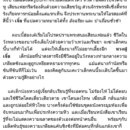
หู เสียนเฟยกรีดร้องลั่นด้วยความเสียขวัญ ส่วนจักรพรรดิเซิ่งตี้ทรง
รังเกียจทารกน้อยตั้งแต่แรกเห็น จึงประทานพระนามให้โอรสองค์ที่
สี่นี้ว่า
ที่แปลความหมายได้ทั้ง
อัจฉริยะ
และ
ป่าเถื่อนชั่วช้า
เจี๋ย
ตอนนี้
ฮ่องเต้เริ่มไม่
โปรดปราน
พระสนมเสียนเฟยแล้ว
ชีวิตใน
วังหลวงของ
นาง
จึงเต็มไปด้วยความว้าเหว่และริษยา จะฆ่าเด็กคน
นี้นางก็ทำไม่ได้ แต่จะให้เลี้ยงนางก็ไม่อยากเลี้ยงอีก
หวงฝู่
เด็กน้อยที่น่าสงสารจึงมีชีวิตอยู่ในวังหลวงท่ามกลางความ
เจี๋ย
เกลียดชังและดูถูกเหยียดหยามจากทุกคน แม้แต่นางกำนัลหรือ
ขันทีขันทีก็ไม่เว้น ลองคิดดูกันนะคะว่าเด็กคนนี้จะเติบโตขึ้นมา
ด้วยความรู้สึกอย่างไร
แต่เด็กน้อย
หวงฝู่เจี๋ยกลับเรียนรู้ที่จะอดทน ไม่ร้องไห้ ไม่โต้ตอบ
และใช้ชีวิตโดดเดี่ยวเดียวดาย เขาโดนลงโทษ เฆี่ยนตี กลั่นแกล้ง
และถูกปล่อยให้
หิวโหย
บางครั้งต้องใช้ช้อนขุดผนังตรงมุมห้องเพื่อ
จับหนอนมากินเพื่อประทังความหิว
และเมื่อเรียนหนังสือเขาเรียน
รู้ที่จะไม่แสดงความฉลาดของตัวเองต่อหน้าคนอื่น พร้อมๆกับ
เมล็ดพันธุ์ของความเกลียดแค้นชิงชังที่มีต่อคนที่กลั่นแกล้งเขาก็