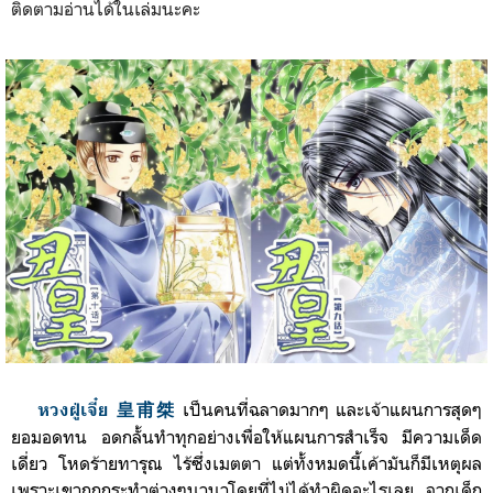
ติดตามอ่านได้ในเล่มนะคะ
เป็นคนที่ฉลาดมากๆ และเจ้าแผนการสุดๆ
หวงฝู่เจี๋ย 皇甫桀
ยอมอดทน อดกลั้นทำทุกอย่างเพื่อให้แผนการสำเร็จ มีความเด็ด
เดี่ยว โหดร้ายทารุณ ไร้ซึ่งเมตตา แต่ทั้งหมดนี้เค้ามันก็มีเหตุผล
เพราะเขาถูกกระทำต่างๆนานาโดยที่ไม่ได้ทำผิดอะไรเลย จาก
เด็ก