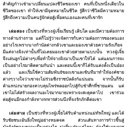
สำคัญก้าวเข้ามาเปลี่ยนแปลงชีวิตของเขา
คนที่เป็นหนึ่งเดียวใน
ชีวิตของเขา
ทำให้เขามีจุดหมายในชีวิต รู้สึกว่าชีวิตมีความหมาย
รู้สึกถึงความเป็นคนรู้จักต่อสู้เพื่อตนเองและคนที่เขารัก
เป็นช่วงที่หวงฝู่เจี๋ยเรียนรู้ เติบโต และมี
ความต้องการ
เล่มสอง
ทางด้านร่างกาย
แต่ก็ไม่รู้ว่าจะจัดการกับความต้องการของตนเอง
อย่างไรเพราะนางกำนัลต่างกลัวเขาและมองเขาด้วยความรังเกียจ
มีแค่จางผิงเท่านั้นที่ไม่เคยมองเขาด้วยสายตาแบบนั้น หวงฝู่เจี๋ย
จึงเล่นลูกไม้ต่างๆเพื่อทำให้จางผิงมาเป็นเขาให้ได้ แต่แผนการจะ
เป็นอย่างไรมาติดตามกันน้า และตอนนี้เขาก็ได้รับแต่งตั่้งเป็นอ๋อง
แล้ว และเริ่มใช้ความสัมพันธ์ของเขาและขันทีมาทำให้องค์ชาย
ต่างๆวางใจว่าเขาจะไม่ร่วมชิงราชบัลลังก์แน่นอน จากนั้นก็รับ
ตำแหน่งนายกองควบคุมไพร่พลออกไปสู้กับข้าศึกที่ชายแดน
แต่
เขาไม่ได้สร้างผลงานอะไรมากมายเพราะจะสะดุดตาไป เขาร่วม
ต่อสู้จนมีกองกำลังทางทหารส่วนนึงที่จงรักภักดีต่อเขา
เป็นช่วงที่หวงฝู่เจี๋ย
ได้รับตำแหน่งแม่ทัพใหญ่ และ
ได้
เล่มสาม
รับชัยชนะอันยิ่งใหญ่อย่างหมดจด ส่วนเส้นทางการก้าวขึ้นสู่
บัลลังก์ของเขาจะเป็นอย่างไร น่าตื่นเต้นแค่ไหน ต้องใช้แผนการ