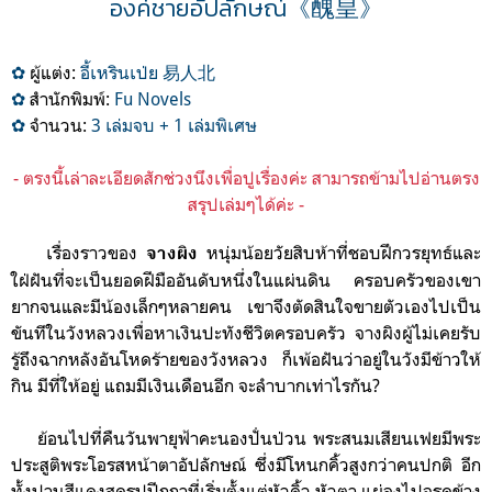
องค์ชายอัปลักษณ์《醜皇》
✿
ผู้แต่ง:
อี้เหรินเ
ป่ย
易人北
✿
สำนักพิมพ์:
Fu Novels
✿
จำนวน:
3 เล่มจบ + 1 เล่มพิเศษ
- ตรงนี้เล่าละเอียดสักช่วงนึงเพื่อปูเรื่องค่ะ สามารถข้ามไปอ่านตรง
สรุปเล่มๆได้ค่ะ -
เรื่องราวของ
หนุ่มน้อยวัยสิบห้าที่ชอบฝึกวรยุทธ์และ
จางผิง
ใฝ่ฝันที่จะเป็นยอดฝีมืออันดับหนึ่งในแผ่นดิน
ครอบครัวของเขา
ยากจนและมีน้องเล็กๆหลายคน เขาจึงตัดสินใจขายตัวเองไปเป็น
ขันทีในวังหลวงเพื่อหาเงินปะทังชีวิตครอบครัว จางผิงผู้ไม่เคยรับ
รู้ถึงฉากหลังอันโหดร้ายของวังหลวง ก็เพ้อฝันว่าอยู่ในวังมีข้าวให้
กิน มีที่ให้อยู่ แถมมีเงินเดือนอีก จะลำบากเท่าไรกัน?
ย้อนไปที่คืนวันพายุฟ้าคะนองปั่นป่วน พระสนมเสียนเฟยมีพระ
ประสูติพระโอรสหน้าตาอัปลักษณ์ ซึ่งมีโหนกคิ้วสูงกว่าคนปกติ อีก
ทั้งปานสีแดงสดรูปปีกกาที่เริ่มตั้งแต่หัวคิ้ว หัวตา แผ่ลงไปจรดข้าง