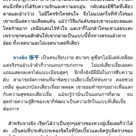
คนนึงที่ควรได้รับความรักและความอบอุ่น กลับต้องมีชีวิตที่เดียว
ดายและอ้างว้าง ไม่มีใครรักใครสนใจ
จึงไม่แปลกใจที่หัวใจของ
เขาจะมีแต่ความเคียดแค้น แม้ว่าวิธีแก้แค้นของเขาจะแยบยลและ
โหดร้ายมาก เหมือนคนไร้หัวใจ แต่เราก็ไม่กล้าโทษเขาเลยนะคะ
เพราะทุกคนผลักดันให้เขากลายเป็นแบบนี้ทั้งทางตรงแล้วทาง
อ้อม ทั้งเจตนาและไม่เจตนาเลยทีเดียว
เป็นคนเรียบง่าย สบายๆ ดูซื่อๆไม่มีเล่ห์เหลี่ยม
จางผิง 張平
แต่จริงๆแล้วเจ้าตัวก็วางแผนการเก่งกาจ ไม่แพ้เสี่ยวเจี๋ยเลยค่ะ
แถมแสดงละครได้แนบเนียนสุดๆ อีกทั้งยังมีฝีมือในการสืบความ
ลับ สามารถจัดการคนที่มาขัดขวางเสี่ยวเจี๋ยให้พ้นทาง คอยช่วย
เหลือ ดูแลปกป้องเสี่ยวเจี๋ยมาตลอด เขายอมทำทุกๆอย่างเพื่อแลก
กับความสุขของเสี่ยวเจี๋ย แม้จะรู้ว่านั่นเป็นแผนการก็ตาม จน
สุดท้ายความรู้สึกของเขาก็พัฒนาเป็นความรักในแบบที่เสี่ยเจี๋ย
ต้องการ
สำหรับจางผิง เรียกได้ว่าเป็นทุกๆอย่างของหวงฝู่เจี๋ยเลยก็ว่าได้
ค่ะ เป็นคนที่ประคับประคองจิตใจที่บิดเบี้ยวและผิดรูปผิดร่างของ