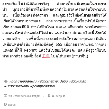
ละครเรียกได้ว่ามีมิติมากจริงๆ ต่างคนก็ต่างมีเหตุผลในการกระ
ทำ
ทุกอย่างมีที่มาที่ไปทั้งหมดว่าทำไม
ตัวละครตัดสินใจทำแบบ
นั้น
เนื้อเรื่องเลยทั้งดราม่า และดูสมจริงไม่อิงนิยายเลยก็ว่าได้
เรียกได้ว่าครบทุกรสเลย ส่วนการบรรยายเนื้อเรื่องทำได้ดีมากๆ
เรียบง่ายแต่มีมิติ อ่านได้ลื่นไหล และแปลดีมากค่ะ
หากใครอยาก
ลองแนวใหม่ อ่านอะไรที่ไม่จำเจ แนะนำมากค่ะ และเรื่องนี้เรียกได้
ว่าคลาสสิก จนขึ้นหิ้งของสะสมสำหรับใครหลายๆคนเลยทีเดียว
เหมือนหนังสือนิยายที่ต้องมีติดตู้ 555 เมื่อก่อนราคาแรงมากๆเลย
แต่ตอนนี้ก็มี Reprint แล้วรีบไปสอยได้เลยค่ะ และ
เพิ่งรู้ว่ามีแบบ
ม่านฮวาด้วย ลองจิ้มลิ้งค์
丑皇
ไปดูได้นะคะ (ภาษาจีน)
#องค์ชายอัปลักษณ์
#รีวิวนิยายวายแปลจีน
#รีวิวหนังสือ
#นิยายวายแปลจีน
#peonyreadarai
5th December 2020, 1:31 pm
✿ Peony ✿
Report