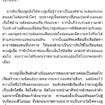
จางผิงเริ่มปลูกฝังให้หวงฝู่เจี๋ยรู้ว่าเขาเป็นองค์ชาย จะต้องทะนง
ตนและไม่ต้องกลัวใคร จนหวงฝูเจี๋ยค่อยๆเปลี่ยนแปลงตัวเองและ
เริ่มใช้อำนาจสั่งสอนคนที่มารังแกเขา จากนั้นก็รวบรวมความกล้า
ไปเข้าเฝ้าเสด็จแม่เพื่อขอเรียนวรยุทธ์และการพิชัยสงครามกับคุณ
ตา และพูดจาหว่านล้อมจนเสียนเฟยใจอ่อนและมีความหวังที่จะได้
ตำแหน่งพระแม่ของแผ่นดิน จากนั้น
แม่ทัพเหยียนจึงเริ่มจัดหา
อาจารย์สองคนที่เก่งกาจ ให้แฝงตัวมาเป็นบ่าวรับใช้ในเรือนของ
หวงฝู่เจี๋ย
กำชับให้เขาซ่อนเขี้ยวเล็บให้มิดชิด แกล้งทำตัวอ่อนแอ
ต่อไป จนกว่าจะได้รับพระราชทานตำแหน่งอ๋องให้ไปปกครองหัว
เมือง
หวงฝู่เจี๋ยเริ่มต้นดำเนินแผนการของเขาอย่างค่อยเป็นค่อยไป
เริ่ม
สร้างความขัดแย้งบาดหมางระหว่างองค์ชายอื่นๆ แต่ยังคงไว้
ความใสซื่อไร้พิษสงของตนเอง
จนจักรพรรดิเริ่มเห็นว่าหวงฝูเจี๋ย
เป็นเด็กใสซื่อ จิตใจดีงาม ผิดไปจากหน้าตาที่หน้ากลัวของเจ้าตัว
นอกจากนี้ยังมีพละกำลังมากมาย หากแต่งตั้งเป็นแม่ทัพออกไปสู้
รบก็คงจะดีไม่น้อย ทั้งยังพระราชทาน
หน้ากากเป็นรางวัล
ให้
หวงฝู่