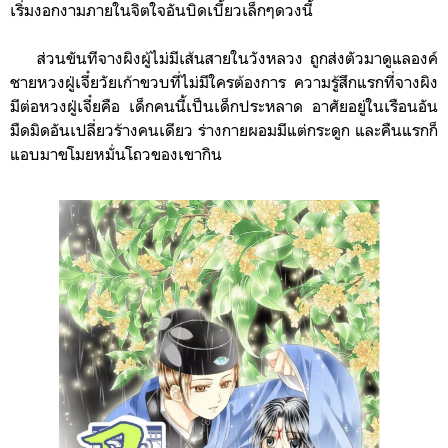
เริ่มงอกงามภายในจิตใจอันบิดเบี้ยวเล็กๆดวงนี้
ส่วนขันทีจางผิง
ผู้ไม่มีเส้นสายในวังหลวง
ถูกส่งตัวมาดูแลองค์
ชายหวงฝู่เจี๋ยวัยเก้าขวบที่ไม่มีใครต้องการ ความรู้สึกแรกที่จางผิง
มีต่อหวงฝู่เจี๋ยคือ เด็กคนนี้เป็นเด็กประหลาด อาศัยอยู่ในเรือนอัน
มืดมิดอันเปลี่ยวร้างคนเดียว ร่างกายผอมมีแต่กระดูก และคืนแรกก็
แอบมาขโมยหมั่นโถวของเขากิน