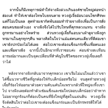
จากนั้นก็มีเหตุการณ์ทำให้จางผิงล่วงเกินองค์ชายใหญ่ต่อหน้า
ฮ่องเต้ ทำให้เขาต้องโทษโบยจนตาย หวงฝู่เจี๋ยอ้อนวอนโขกศีรษะ
แต่ก็ไม่เป็นผล
สุดท้ายเขากัดฟันยอมทำร้ายจางผิงเพื่อเป็นการสั่ง
สอนคนของตัวเอง
จางผิงจึงได้
ไปรับโทษที่คุกหลวงแทน จางผิง
ถูก
ทรมานอย่างโหดร้าย ส่วน
หวงฝู่เจี๋ยก็แอบมาเฝ้าดูจางผิงถูก
ทรมานในคุกทุกๆคืน พลางคิดในใจว่าแม้แต่คนคนเดียวที่ดีต่อเขา
เขายังปกป้องไม่ได้เลย ต่อไปเขาจะต้องแข็งแกร่งขึ้นเพื่อตนเอง
และเพื่อจางผิง
ฉากนี้เป็นอีกฉากที่เราชอบค่ะ ค่อนข้างสะเทือน
อารมณ์มากและเป็นจุดเปลี่ยนที่สำคัญในชีวิตของหวงฝู่เจี๋ยเลยก็
ว่าได้
หลังจากจางผิงกลับมาจากคุกหลวง เขาเริ่มไม่แน่ใจแล้วว่าเขา
ได้ชี้แนวทางชีวิตที่ถูกต้องให้กับเด็กน้อยหรือไม่ จนสุดท้ายหวงฝู่
เจี๋ยก็ร้องไห้ออกมาด้วยความคับแค้นใจเพราะกลัวพี่ใหญ่จะทิ้งเขา
ไป
จางผิงเลยต้องทำตัวเข้มแข็งและข่มใจปลอบเด็กน้อยว่าถ้าหาก
ไม่อยากถูกรังแกก็ต้องเป็นคนที่ยิ่งใหญ่ที่สุดในแผ่นดิน หวงฝูเจี๋ย
จึงตัดสินใจว่าต่อไปเขาจะต้องแข็งแกร่งและ
เป็นจักรพรรดิให้ได้
ในวันหน้า