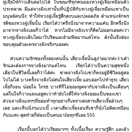
ฝูเจี๋ยให้ก้าวเดินต่อไปได้ ในขณะที่ทุกคนมอง
หวงฝู่เจี๋ย
เหมือนตัว
ประหลาด มีแต่จางผิงเท่านั้นที่ปฏิบัติกับ
หวงฝู่เจี๋ย
เหมือนเขาเป็น
มนุษย์คนนึง ทำให้
หวงฝู่เจี๋ย
รู้สึกสงบและปลอดภัย
ตำแหน่งจักพร
รดิของหวงฝู่เจี๋ยนั้น เรียกได้ว่าครึ่งนึงมาจากความแค้น อีกครึ่งนึง
มาจากจางผิงเลยก็ว่าได้ หากไม่มีจางผิงเราก็คิดไม่ออกเลยค่ะว่า
หวงฝูเจี๋ยจะเติบโตมาวิปริตและอำมหิตมากแค่ไหน ดังนั้นจึงต้อง
ขอบคุณตัวละครจางผิงจริงๆเลยค่ะ
ส่วนความรักของทั้งสองคนนั้น เสี่ยวเจี๋ยนั้นดูง่ายมากค่ะว่าเค้า
รักและต้องการจางผิงมากแค่ไหน เรียกได้ว่าเป็นความสุขหนึ่ง
เดียวในชีวิตนี้เลยก็ว่าได้ค่ะ
ขาดจางผิงไปเขาก็คงอยู่มีชีวิตอยู่ต่อ
ไปไม่ได้
บางครั้งจางผิงไม่สนใจเสี่ยวเจี๋ย แอบออกไปทำธุระ เสี่ยว
เจี๋ยก็งอน น้อยใจ โกรธ บางทีก็ไม่ยอมพูดจากับจางผิงเป็นเดือนๆ
แต่ในใจก็วางแผนอยู่ค่ะว่าทำยังไงดีให้จางผิงยอมเป็นของเขา
ส่วนจางผิงแรกๆที่ยอมทำทุกอย่างก็เพราะสงสารเสี่ยวเจี๋ยล้วนๆ
เลย และเห็นนิ่งๆแบบนี้ เวลาเสี่ยวเจี๋ยงอนทีเขาก็นั่งไม่ติดเหมือน
กันนะคะ สุดท้ายก็ต้องเป็นคนมาง้อทุกทีเลย 555
เรื่องนี้บอกได้ว่าเรียลมากๆ ทั้งเนื้อเรื่อง ความรู้สึก และตัว