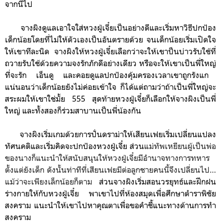
จากนี้ไป
จางผิงดูแลเอาใจใส่หวงฝู่เจี๋ยเป็นอย่างดีและ
เริ่มหาวิธีปกป้อง
เด็กน้อยโดยที่ไม่ให้ตัวเองเป็นอันตรายด้วย
จนเด็กน้อยเริ่มเปิดใจ
ให้เขาทีละนิด
จางผิงให้หวงฝู่เจี๋ยเลือกว่าจะให้เขาป็นบ่าวรับใช้ที่
ถวายรับใช้ด้วยความจงรักภักดีอย่างเดียว หรือจะให้เขาเป็น
พี่ใหญ่
ที่จะรัก เอ็นดู และคอยดูแลปกป้องคุ้มครองเวลาเขาถูกรังแก
แน่นอนว่าเด็กน้อยยังไม่ค่อยเข้าใจ ก็ได้แต่ถามว่าถ้าเป็นพี่ใหญ่จะ
สระผมให้เขาใช่มั้ย 555 สุดท้ายหวงฝู่เจี๋ยก็เลือกให้จางผิงเป็นพี่
ใหญ่ และทั้งสองก็ร่วมสาบานเป็นพี่น้องกัน
จางผิงเริ่มเกมด้วยการปั่นดราม่าให้เสียนเฟยเริ่มเปลี่ยนแปลง
ทัศนคติและเริ่มคิดจะปกป้องหวงฝู่เจี๋ย ส่วน
แม่ทัพเหยียนผู้เป็นพ่อ
ของนางก็แนะนำให้สนับสนุนให้หวงฝู่เจี๋ยมีอำนาจทางการทหาร
ตั้งแต่ยังเด็ก ดังนั้นท่าทีที่เสียนเฟยมีต่อลูกชายคนนี้จึงเปลี่ยนไป…
แม้ว่าจะเพียงเล็กน้อยก็ตาม
ส่วนจางผิงเริ่มสอนวรยุทธ์และฝึกฝน
ร่างกายให้กับหวงฝู่เจี๋ย พาเขาไปที่ห้องสมุดเพื่อศึกษาตำราพิชัย
สงคราม แนะนำให้เขาไปหา
คุณตาเพื่อขอคำชี้แนะทางด้านการทำ
สงคราม