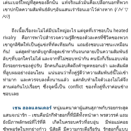
เด่นเบอร์ใหญ่ที่สุดของลีกนั้น แท้จริงแล้วมันคือเปลือกนอกที่พวก
เขาปกปิดความสัมพันธ์ลับๆอันแสนเร่าร้อนเอาไว้ต่างหาก (⁄ ⁄>⁄ ▽
⁄<⁄ ⁄)
ถึงเนื้อเรื่องจะไม่ได้มีปมใหญ่อะไร แต่จุดที่เราชอบใน heated
rivalry คือการพาไปสำรวจความรู้สึกของตัวละครที่ชีวิตของพวก
เขาถูกลิขิตให้เป็นคู่แข่งที่ทัดเทียมกัน แถมยังชอบเอาชนะเหมือน
กัน! แต่สุดท้ายกลับถูกดึงดูดเข้าหากันจนกลายเป็นความสัมพันธ์
ลับๆที่บอกใครไม่ได้ และจากที่ไม่ชอบหน้ากัน คนนึงก็เริ่มแอบเพ้อ
ถึงรอยกระของคู่ปรับ อีกคนก็แอบคิดถึงคำพูดหยอกเย้า และสัมผัส
ที่ลูบผมอย่างอ่อนโยน แน่นอนว่าทั้งคู่รู้ดีว่าความสัมพันธ์นี้ไม่เข้า
ท่ามาก และควรจบลงตั้งนานแล้ว แต่กลับห้ามใจตัวเองไม่ได้จึง
สานต่อกันไปเรื่อยๆ ซึ่งจุดนี้เป็น conflict ของทั้งคู่ที่เราค่อนข้าง
ชอบเลย
หนุ่มแคนาดาผู้แสนสุภาพกับรอยกระสุด
เชน ฮอลแลนเดอร์
แสนจะน่ารัก ‒ เชนคือนักกีฬาฮอกกี้ที่มีดีทั้งหน้าตา พรสวรรค์ แถม
ยังมีภาพลักษณ์ที่ไร้ที่ติ เกิดในครอบครัวที่อบอุ่น มีพ่อแม่คอย
ซัพพอร์ตในทุกย่างก้าว นิสัยดี มีความกระตือรือร้น รักฮอกกี้แบบ