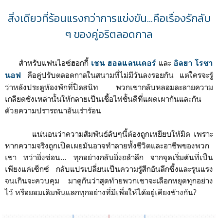
สิ่งเดียวที่ร้อนแรงกว่าการแข่งขัน...คือเรื่องรักลับ
ๆ ของคู่อริตลอดกาล
สำหรับแฟนไอซ์ฮอกกี้
และ
เชน ฮอลแลนเดอร์
อิลยา โรซา
คือคู่ปรับตลอดกาลในสนามที่ไม่มีวันลงรอยกัน แต่ใครจะรู้
นอฟ
ว่าหลังประตูห้องพักที่ปิดสนิท พวกเขากลับหลอมละลายความ
เกลียดชังเหล่านั้นให้กลายเป็นเชื้อไฟชั้นดีที่แผดเผากันและกัน
ด้วยความปรารถนาอันเร่าร้อน
แน่นอนว่าความสัมพันธ์ลับๆนี้ต้องถูกเหยียบให้มิด เพราะ
หากความจริงถูกเปิดเผยมันอาจทำลายทั้งชีวิตและอาชีพของพวก
เขา ทว่ายิ่งซ่อน... ทุกอย่างกลับยิ่งถลำลึก จากจุดเริ่มต้นที่เป็น
เพียงแค่เซ็กซ์ กลับแปรเปลี่ยนเป็นความรู้สึกอันลึกซึ้งและรุนแรง
จนเกินจะควบคุม มาดูกันว่าสุดท้ายพวกเขาจะเลือกหยุดทุกอย่าง
ไว้ หรือยอมเดิมพันแลกทุกอย่างที่มีเพื่อให้ได้อยู่เคียงข้างกัน?