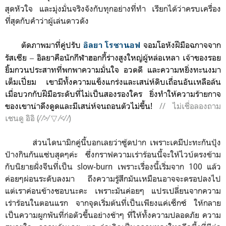
สุดหัวใจ และมุ่งมั่นจริงจังกับทุกอย่างที่ทำ เรียกได้ว่าครบเครื่อง
ที่สุดกับคำว่าผู้เล่นดาวดัง
ตัดภาพมาที่คู่ปรับ
จอมโอหังฝีมือฉกาจจาก
อิลยา โรซานอฟ
รัสเซีย ‒ อิลยาคือนักกีฬาฮอกกี้ร่างสูงใหญ่ผู้หล่อเหลา เจ้าของรอย
ยิ้มกวนประสาทที่พกพาความมั่นใจ
อวดดี
และความหยิ่งทะนงมา
เต็มเปี่ยม เขามีทั้งความแข็งแกร่งและเสน่ห์ดิบเถื่อนอันเหลือล้น
เมื่อบวกกับฝีมือระดับที่ไม่เป็นสองรองใคร ยิ่งทำให้ความร้ายกาจ
ของเขาน่าดึงดูดและมีเสน่ห์จนถอนตัวไม่ขึ้น!
// ไม่เชื่อลองถาม
เชนดู อิอิ (⁄ ⁄>⁄ ▽ ⁄<⁄ ⁄)
ส่วนไดนามิกคู่นี้บอกเลยว่าซู้ดปาก เพราะเคมีปะทะกันปุ้ง
ป้างกินกันแซ่บสุดๆค่ะ ซึ่งกราฟความเร่าร้อนนี้จะให้ไวบ์ตรงข้าม
กับนิยายฝั่งจีนที่เป็น slow-burn เพราะเรื่องนี้เริ่มจาก 100 แล้ว
ค่อยๆผ่อนระดับลงมา ถึงความรู้สึกมันเหมือนอาจจะดรอปลงไป
แต่เราค่อนข้างชอบนะคะ เพราะมันค่อยๆ แปรเปลี่ยนจากความ
เร่าร้อนในตอนแรก จากจุดเริ่มต้นที่เป็นเพียงแค่เซ็กซ์ ให้กลาย
เป็นความผูกพันที่ก่อตัวขึ้นอย่างช้าๆ ที่ให้ทั้งความปลอดภัย ความ