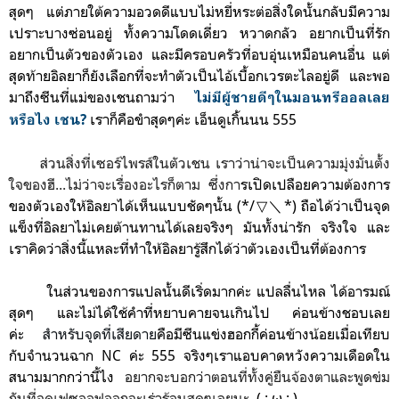
สุดๆ แต่ภายใต้ความอวดดีแบบไม่หยี่หระต่อสิ่งใดนั้นกลับมีความ
เปราะบางซ่อนอยู่ ทั้งความโดดเดี่ยว หวาดกลัว อยากเป็นที่รัก
อยากเป็นตัวของตัวเอง และมีครอบครัวที่อบอุ่นเหมือนคนอื่น แต่
สุดท้ายอิลยาก็ยังเลือกที่จะทำตัวเป็นไอ้เบื้อกเวรตะไลอยู่ดี และพอ
มาถึงซีนที่แม่ของเชนถามว่า
ไม่มีผู้ชายดีๆในมอนทรีออลเลย
เราก็คือขำสุดๆค่ะ เอ็นดูเกิ้นนน 555
หรือไง เชน?
ส่วนสิ่งที่เซอร์ไพรส์ในตัวเชน เราว่าน่าจะเป็นความมุ่งมั่นตั้ง
ใจของฮี...ไม่ว่าจะเรื่องอะไรก็ตาม ซึ่งกา
รเปิดเปลือยความต้องการ
ของตัวเองให้อิลยาได้เห็นแบบชัดๆนั้น (*/▽＼*) ถือได้ว่าเป็นจุด
แข็งที่อิลยาไม่เคยต้านทานได้เลยจริงๆ มันทั้งน่ารัก จริงใจ และ
เราคิดว่าสิ่งนี้แหละที่ทำให้อิลยารู้สึกได้ว่าตัวเองเป็นที่ต้องการ
ในส่วนของการแปลนั้นดีเริ่ดมากค่ะ แปลลื่นไหล ได้อารมณ์
สุดๆ และไม่ได้ใช้คำที่หยาบคายจนเกินไป ค่อนข้างชอบเลย
ค่ะ
สำหรับจุดที่เสียดาย
คือมีซีนแข่งฮอกกี้ค่อนข้างน้อยเมื่อเทียบ
กับจำนวนฉาก NC ค่ะ 555 จริงๆเราแอบคาดหวังความเดือดใน
สนามมากกว่านี้ไง
อยากจะบอกว่าตอนที่ทั้งคู่ยืนจ้องตาและพูดข่ม
กันที่จุดเฟซออฟออกจะเร่าร้อนสุดๆเลยนะ
( ; ω ; )