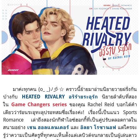
มาค่ะทุกคน (o_ _)ﾉ彡☆ คราวนี้ย้ายมาอ่านนิยายวายฝรั่งกัน
บ้างกับ
นิยายลำดับที่สอง
HEATED RIVALRY
อริร้ายระอุรัก
ใน
ของคุณ Rachel Reid บอกได้คำ
Game Changers series
เดียวว่าร้อนระอุทะลุปรอทสมชื่อเรื่องค่ะ! เรื่องนี้เป็นแนว Sports
Romance เล่าถึงสองนักกีฬาไอซ์ฮอกกี้ที่เป็นคู่ปรับตลอดกาลใน
สนามอย่าง
และ
แต่ใครจะ
เชน ฮอลแลนเดอร์
อิลยา โรซานอฟ
รู้ว่าความเป็นศัตรูที่ทุกคนเห็นตั้งแต่เดบิวต์จนกลายเป็นผู้เล่นดาว