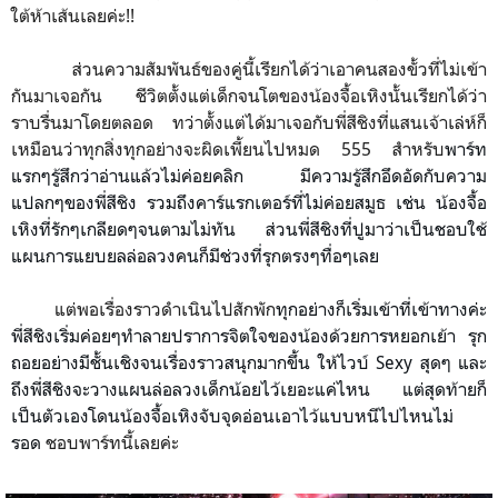
ใต้ห้าเส้นเลยค่ะ!!
ส่วนความสัมพันธ์ของคู่นี้เรียกได้ว่าเอาคนสองขั้วที่ไม่เข้า
กันมาเจอกัน ชีวิตตั้งแต่เด็กจนโตของน้องจื้อเหิงนั้นเรียกได้ว่า
ราบรื่นมาโดยตลอด ทว่าตั้งแต่ได้มาเจอกับพี่สีชิงที่แสนเจ้าเล่ห์ก็
เหมือนว่าทุกสิ่งทุกอย่างจะผิดเพี้ยนไปหมด 555 สำหรับ
พาร์ท
แรกๆรู้สึกว่าอ่านแล้วไม่ค่อยคลิก มีความรู้สึกอึดอัดกับความ
แปลกๆของพี่สีชิง รวมถึงคาร์แรกเตอร์ที่ไม่ค่อยสมูธ เช่น น้องจื้อ
เหิงที่รักๆเกลียดๆจนตามไม่ทัน ส่วนพี่สีชิงที่ปูมาว่าเป็นชอบใช้
แผนการแยบยลล่อลวงคนก็มีช่วงที่รุกตรงๆทื่อๆเลย
แต่พอเรื่องราวดำเนินไปสักพัก
ทุกอย่างก็เริ่มเข้าที่เข้าทางค่ะ
พี่สีชิงเริ่มค่อยๆทำลายปราการจิตใจของน้องด้วยการหยอกเย้า รุก
ถอยอย่างมีชั้นเชิงจนเรื่องราวสนุกมากขึ้น ให้ไวบ์ Sexy สุดๆ และ
ถึงพี่สีชิงจะวางแผนล่อลวงเด็กน้อยไว้เยอะแค่ไหน แต่สุดท้ายก็
เป็นตัวเองโดนน้องจื้อเหิงจับจุดอ่อนเอาไว้แบบหนีไปไหนไม่
รอด
ชอบพาร์ทนี้เลยค่ะ