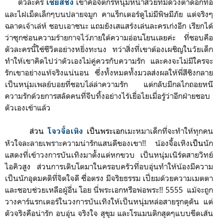
ตัวละคร
เขาคือจิตกรหนุ่มหน้าสวยที่มีดวงตาดอกท้อ
เซี่ยสีชิง
และไฝเม็ดเล็กๆบนปลายจมูก คาแร็กเตอร์ดูไม่มีพิษมีภัย แต่จริงๆ
ฉลาดเจ้าเล่ห์ ชอบเอาชนะ แถมยังเสแสร้งเล่นละครเก่งอีก เรียกได้
ว่าซุกซ่อนความร้ายกาจไว้ภายใต้ความอ่อนโยนเลยค่ะ ที่ชอบคือ
ตัวละครนี้ใช้ชีวิตอย่างหยิ่งทะนง ทว่าสิ่งที่เขาต้องเผชิญในวัยเด็ก
ทำให้เขาคิดไปว่าตัวเองไม่คู่ควรกับความรัก และคงจะไม่มีใครจะ
รักเขาอย่างแท้จริงแน่นอน ซึ่งทั้งหมดทั้งมวลส่งผลให้พี่สีชิงกลาย
เป็นหนุ่มเพลย์บอยที่ชอบไล่ล่าความรัก แต่กลับมีกลไกถอยหนี
ความรักด้วยการสลัดคนที่จีบทิ้งอย่างไร้เยื่อไยเมื่อรู้ว่าอีกฝ่ายชอบ
ตัวเองเข้าแล้ว
ส่วน
เป็นพระเอก
เมะหมาเด็กที่จะทำให้ทุกคน
โจวจื้อเหิง
หัวใจละลายเพราะความน่ารักแสนดีของเขา!! น้องจื้อเหิง
เป็น
นัก
แสดงที่เข้าวงการบันเทิงมาตั้งแต่หกขวบ เป็นหนุ่มเนิร์ดสายวิทย์
ไอคิวสูง ส่วนการเติบโตมาในครอบครัวที่อบอุ่นทำให้น้องมีความ
เป็นนักอุดมคติที่จิตใจดี ซื่อตรง มีจริยธรรม เปี่ยมด้วยความเมตตา
และชอบช่วยเหลือผู้อื่น โอย นี่พระเอกหรือพ่อพระ!! 5555 แม้จะถูก
วางคาร์แรกเตอร์ในวงการบันเทิงให้เป็นหนุ่มหล่อสายรุกดุดัน แต่
ตัวจริงคือน่ารัก อบอุ่น จริงใจ สุขุม และโรแมนติกสุดๆแบบขีดเส้น