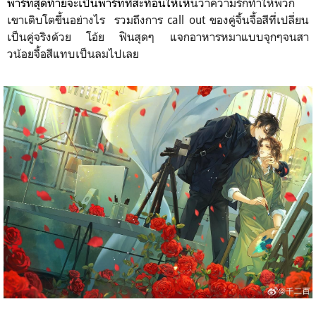
พาร์ทสุดท้ายจะเป็นพาร์ทที่สะท้อนให้เห็
นว่าความรักทำให้พวก
เขาเติบโตขึ้นอย่างไร รวมถึงการ call out ของคู่จิ้นจื้อสีที่เปลี่ยน
เป็นคู่จริงด้วย โอ้ย ฟินสุดๆ แจกอาหารหมาแบบจุกๆจนสา
วน้อยจื้อสีแทบเป็นลมไปเลย