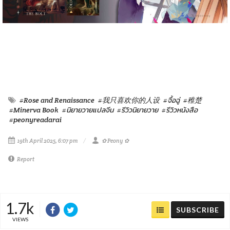
#Rose and Renaissance
#我只喜欢你的人设
#จื้อฉู่
#稚楚
#Minerva Book
#นิยายวายแปลจีน
#รีวิวนิยายวาย
#รีวิวหนังสือ
#peonyreadarai
19th April 2025, 6:07 pm
✿ Peony ✿
Report
1.7k
SUBSCRIBE
VIEWS