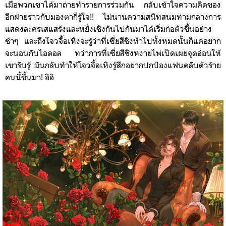
เมื่อพวกเขาได้มาถ่ายทำรายการร่วมกัน กลับเข้าใจความคิดของ
อีกฝ่ายราวกับมองตาก็รู้ใจ!! ไม่นานความสนิทสนมท่ามกลางการ
แสดงละครเสแสร้งและหยั่งเชิงกันไปกันมาได้เริ่มก่อตัวขึ้นอย่าง
ช้าๆ และถึงโจวจื้อเหิงจะรู้ว่าที่เซี่ยสีชิงทำไปทั้งหมดนั้นก็แค่อยาก
จะนอนกับไอดอล ทว่าการที่เซี่ยสีชิงหงายไพ่เปิดเผยจุดอ่อนให้
เขารับรู้ มันกลับทำให้โจวจื้อเหิงรู้สึกอยากปกป้องแฟนคลับตัวร้าย
คนนี้ขึ้นมา! อิอิ