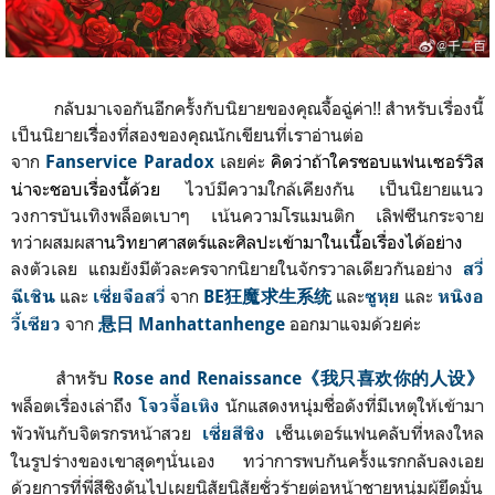
กลับมาเจอกันอีกครั้งกับนิยายของคุณจื้อฉู่ค่า!! สำหรับเรื่องนี้
เป็นนิยายเรื่ิองที่สองของคุณนักเขียนที่เราอ่านต่อ
จาก
เลยค่ะ
คิดว่าถ้าใครชอบแฟนเซอร์วิส
Fanservice Paradox
น่าจะชอบเรื่องนี้ด้วย
ไวบ์มีความใกล้เคียงกัน เป็นนิยายแนว
วงการบันเทิงพล็อตเบาๆ เน้นความโรแมนติก เลิฟซีนกระจาย
ทว่าผสมผส
าน
วิทยาศาสตร์
และศิลปะเข้ามาในเนื้อเรื่องได้อย่าง
ลงตัวเลย แถมยังมีตัวละครจากนิยายในจักรวาลเดียวกันอย่าง
สวี่
และ
จาก
และ
และ
ฉีเชิน
เซี่ยจือสวี่
BE狂魔求生系统
ซูหุย
หนิงอ
จาก
ออกมาแจมด้วยค่ะ
วี้เซียว
悬日 Manhattanhenge
สำหรับ
Rose and Renaissance
《我只喜欢你的人设》
พล็อตเรื่องเล่าถึง
นักแสดงหนุ่มชื่อดังที่มีเหตุให้เข้ามา
โจวจื้อเหิง
พัวพันกับจิตรกรหน้าสวย
เซ็นเตอร์แฟนคลับที่หลงใหล
เซี่ยสีชิง
ในรูปร่างของเขาสุดๆนั่นเอง ทว่าการพบกันครั้งแรกกลับลงเอย
ด้วยการที่พี่สีชิงดันไปเผยนิสัยนิสัยชั่วร้ายต่อหน้าชายหนุ่มผู้ยึดมั่น