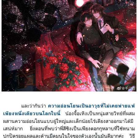
และว่ากันว่า
ความอ่อนโยนเป็นอาวุธที่ไม่เคยพ่ายแพ้
น้องจื้อเหิงเป็นหนุ่มสายวิทย์ที่ผสม
เพียงหนึ่งเดียวบนโลกใบนี้
ผสานความอ่อนโยนแบบผู้ใหญ่และเด็กน้อยไร้เดียงสาออกมาได้มี
เสน่ห์มาก
ยิ่งตอนที่พบว่าพี่สีชิงเป็นเพียงดอกกุหลาบที่ใช้หนาม
ปกปิดรอยแผลและด้านมืดมนในใจของตัวเองนั้นมันดีมากค่ะ
วิธี