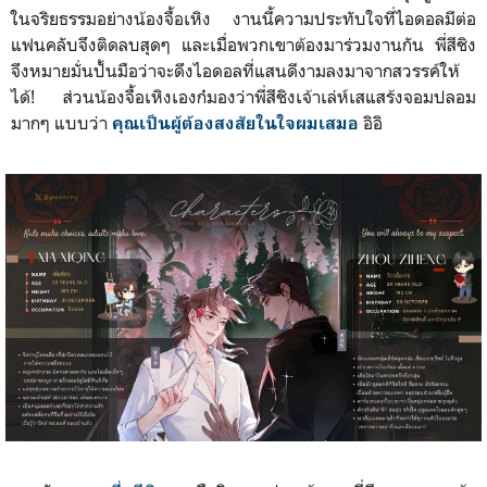
ในจริยธรรมอย่างน้องจื้อเหิง งานนี้ความประทับใจที่ไอดอลมีต่อ
แฟนคลับจึงติดลบสุดๆ และเมื่อพวกเขาต้องมาร่วมงานกัน พี่สีชิง
จึงหมายมั่นปั้นมือว่าจะดึงไอดอลที่แสนดีงามลงมาจากสวรรค์ให้
ได้! ส่วนน้องจื้อเหิงเองก๋มองว่าพี่สีชิงเจ้าเล่ห์เสแสร้งจอมปลอม
มากๆ แบบว่า
อิอิ
คุณเป็นผู้ต้องสงสัยในใจผมเสมอ