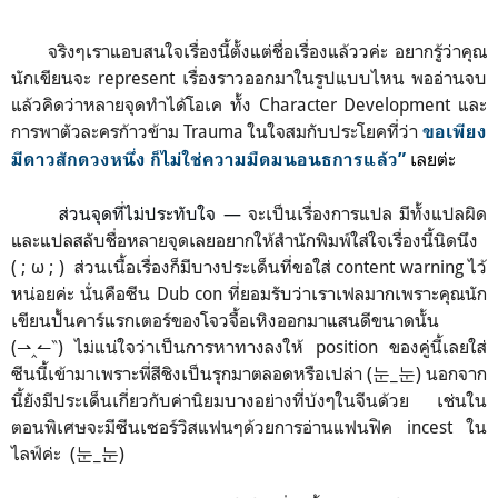
จริงๆเราแอบสนใจเรื่องนี้ตั้งแต่ชื่อเรื่องแล้ววค่ะ อยากรู้ว่าคุณ
นักเขียนจะ represent เรื่องราวออกมาในรูปแบบไหน พออ่านจบ
แล้วคิดว่าหลายจุดทำได้โอเค ทั้ง Character Development และ
การพาตัวละครก้าวข้าม Trauma ในใจสมกับประโยคที่ว่า
ขอเพียง
เลยต่ะ
มีดาวสักดวงหนึ่ง ก็ไม่ใช่ความมืดมนอนธการแล้ว”
ส่วนจุดที่ไม่ประทับใจ —
จะเป็นเรื่องการแปล มีทั้งแปลผิด
และแปลสลับชื่อหลายจุดเลยอยากให้สำนักพิมพ์ใส่ใจเรื่องนี้นิดนึง
( ; ω ; ) ส่วนเนื้อเรื่องก็มีบางประเด็นที่ขอใส่ content warning ไว้
หน่อยค่ะ นั่นคือซีน Dub con ที่ยอมรับว่าเราเฟลมากเพราะคุณนัก
เขียนปั้นคาร์แรกเตอร์ของโจวจื้อเหิงออกมาแสนดีขนาดนั้น
(⇀‸↼‶) ไม่แน่ใจว่าเป็นการหาทางลงให้ position ของคู่นี้เลยใส่
ซีนนี้เข้ามาเพราะพี่สีชิงเป็นรุกมาตลอดหรือเปล่า (눈_눈) นอกจาก
นี้ยังมีประเด็นเกี่ยวกับค่านิยมบางอย่างที่บ้งๆในจีนด้วย เช่นใน
ตอนพิเศษจะมีซีนเซอร์วิสแฟนๆด้วยการอ่านแฟนฟิค incest ใน
ไลฟ์ค่ะ (눈_눈)