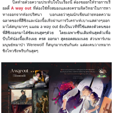
ปิดท้ายด้วยความประทับใจในเรื่องนี้ ต้องขอยกให้รายการเรี
ยลตี้
ที่ต้องใช้ทั้งสมองและสงครามจิตวิทยาในการหา
A way out
ทางออกจากห้องปริศนา บอกเลยว่าคุณนักเขียนถ่ายทอดความ
ฉลาดของพัี่สีิชิงและน้องจื้อเหิงผ่านการวิเคราะห์เบาะแสต่างๆออก
มาได้สนุกมากๆ แ
แถม a way out ยังเป็นเวทีที่ใช้แสดงตัวตนของ
พี่สีชิงออกมาได้ชัดเจนสุดๆด้วย โดยเฉพาะซีนเดิมพันสุดตัวเพื่อ
บีบให้น้องจื้อเหิงเผย ครส ออกมา สุดยอดสมมงเลย
ส่วนพาร์เกม
มนุษย์หมาป่า Werewolf ก็สนุกมากเช่นกันค่ะ แต่ละคนวางหมาก
ชิงไหวชิงพริบกันสุดๆ