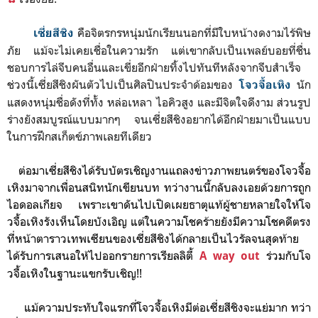
คือจิตรกรหนุ่มนักเรียนนอกที่มีใบหน้างดงามไร้พิษ
เซี่ยสีชิง
ภัย แม้จะไม่เคยเชื่อในความรัก แต่เขากลับเป็นเพลย์บอยที่ชื่น
ชอบการไล่จีบคนอื่นและเขี่ยอีกฝ่ายทิ้งไปทันทีหลังจากจีบสำเร็จ
ช่วงนี้เซี่ยสีชิงผันตัวไปเป็นศิลปินประจำด้อมของ
นัก
โจวจื้อเหิง
แสดงหนุ่มชื่อดังที่ทั้ง หล่อเหลา ไอคิวสูง และมีจิตใจดีงาม ส่วนรูป
ร่างยังสมบูรณ์แบบมากๆ จนเซี่ยสีชิงอยากได้อีกฝ่ายมาเป็นแบบ
ในการฝึกสเก็ตข์ภาพเลยทีเดียว
ต่อมาเซี่ยสีชิงได้รับบัตรเชิญงานแถลงข่าวภาพยนตร์ของโจวจื้อ
เหิงมาจากเพื่อนสนิทนักเขียนบท ทว่างานนี้กลับลงเอยด้วยการถูก
ไอดอลเกียจ เพราะเขาดันไปเปิดเผยธาตุแท้ผู้ชายหลายใจให้โจ
วจื้อเหิงรังเห็นโดยบังเอิญ แต่ในความโชคร้ายยังมีความโชคดีตรง
ที่หน้าตาราวเทพเซียนของเซี่ยสีชิงได้กลายเป็นไวรัลจนสุดท้าย
ได้รับการเสนอให้ไปออกรายการเรียลลิตี้
ร่วมกับโจ
A way out
วจื้อเหิงในฐานะแขกรับเชิญ!!
แม้ความประทับใจแรกที่โจวจื้อเหิงมีต่อเซี่ยสีชิงจะแย่มาก ทว่า