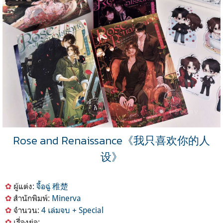
Rose and Renaissance《我只喜欢你的人
设》
✿
ผู้แต่ง:
จื้อฉู่ 稚楚
✿
สำนักพิมพ์:
Minerva
✿
จำนวน:
4 เล่มจบ + Special
✿
เรื่องย่อ: