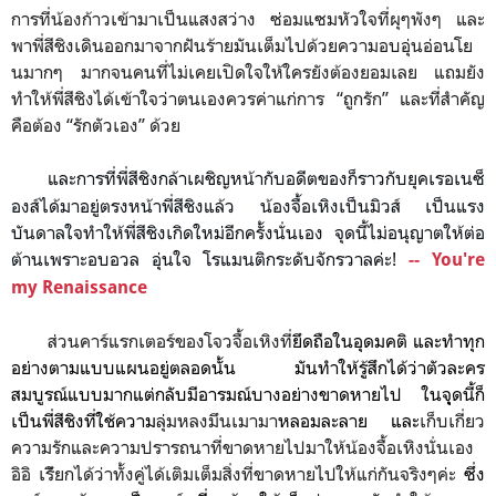
การที่น้องก้าวเข้ามาเป็นแสงสว่าง ซ่อมแซมหัวใจที่ผุๆพังๆ และ
พาพี่สีชิงเดินออกมาจากฝันร้ายมันเต็มไปด้วยความอบอุ่นอ่อนโย
นมากๆ มากจนคนที่ไม่เคยเปิดใจให้ใครยังต้องยอมเลย แถมยัง
ทำให้พี่สีชิงได้เข้าใจว่าตนเองควรค่าแก่การ “ถูกรัก” และที่สำคัญ
คือต้อง “รักตัวเอง” ด้วย
และการที่พี่สีชิงกล้าเผชิญหน้ากับอดีตของก็ราวกับยุคเรอเนซ็
องส์ได้มาอยู่ตรงหน้าพี่สีชิงแล้ว น้องจื้อเหิงเป็นมิวส์ เป็นแรง
บันดาลใจทำให้พี่สีชิงเกิดใหม่อีกครั้งนั่นเอง จุดนี้ไม่อนุญาตให้ต่อ
ต้านเพราะอบอวล อุ่นใจ โรแมนติกระดับจักรวาลค่ะ!
-- You're
my Renaissance
ส่วนคาร์แรกเตอร์ของโจวจื้อเหิงที่
ยึดถือในอุดมคติ และทำทุก
อย่างตามแบบแผนอยู่ตลอดนั้น มันทำให้รู้สึกได้ว่าตัวละคร
สมบูรณ์แบบมากแต่กลับมีอารมณ์บางอย่างขาดหายไป ในจุุดนี้ก็
เป็นพี่สีชิงที่ใช้ความ
ลุ่มหลงมึนเมามา
หลอมละลาย และ
เก็บเกี่ยว
ความรักและความปรารถนาที่ขาดหายไปมาให้น้องจื้อเหิงนั่นเอง
อิอิ เรีัยกได้ว่าทั้งคู่ได้เติมเต็มสิ่งที่ขาดหายไปให้แก่กันจริงๆค่ะ
ซึ่ง