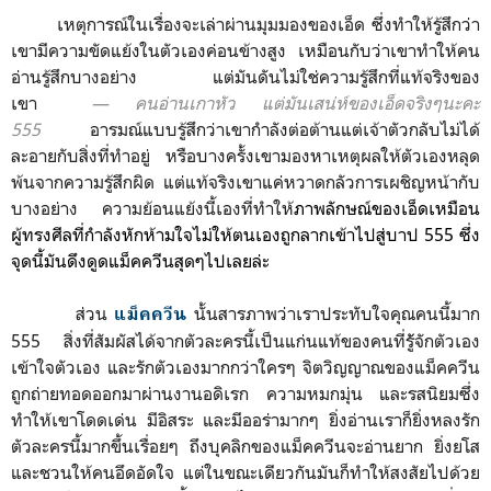
เหตุการณ์ในเรื่อง
จะเล่าผ่านมุมมองของเอ็ด ซึ่งทำให้รู้สึกว่า
เขามีความขัดแย้งในตัวเองค่อนข้างสูง เหมือนกับว่าเขาทำให้คน
อ่านรู้สึกบางอย่าง แต่มันดันไม่ใช่ความรู้สึกที่แท้จริงของ
เขา
― คนอ่านเกาหัว แต่มันเสน่ห์ของเอ็ดจริงๆนะคะ
555
อารมณ์แบบรู้สึกว่าเขากำลังต่อต้านแต่เจ้าตัวกลับไม่ได้
ละอายกับสิ่งที่ทำอยู่ หรือบางครั้งเขามองหาเหตุผลให้ตัวเองหลุด
พ้นจากความรู้สึกผิด แต่แท้จริงเขาแค่หวาดกลัวการเผชิญหน้ากับ
บางอย่าง ความย้อนแย้งนี้เองที่ทำให้
ภาพลักษณ์ของเอ็ดเหมือน
ผู้ทรงศีลที่
กำลังหักห้ามใจไม่ให้ตนเองถู
กลากเข้าไปสู่บาป 555 ซึ่ง
จุดนี้มันดึงดูดแม็คควีนสุดๆไปเลยล่ะ
ส่วน
นั้นสารภาพว่าเราประทับใจคุณคนนี้มาก
แม็คควีน
555 สิ่งที่สัมผัสได้จากตัวละครนี้เป็นแก่นแท้ของคนที่รู้ัจักตัวเอง
เข้าใจตัวเอง และรักตัวเองมากกว่าใครๆ จิตวิญญาณของแม็คควีน
ถูกถ่ายทอดออกมาผ่านงานอดิเรก ความหมกมุ่น และรสนิยมซึ่ง
ทำให้เขาโดดเด่น มีอิสระ และมีออร่ามากๆ ยิ่งอ่านเราก็ยิ่งหลงรัก
ตัวละครนี้มากขึ้นเรื่อยๆ ถึงบุคลิกของแม็คควีนจะอ่านยาก ยิ่งยโส
และชวนให้คนอึดอัดใจ แต่ในขณะเดียวกันมันก็ทำให้สงสัยไปด้วย