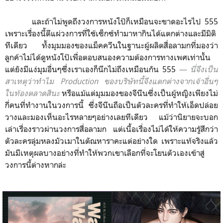
และถ้าไม่พูดถึงวงการหนังโป๊ก็เหมือนจะขาดอะไรไป 555
เพราะเรื่องนี้ตีแผ่วงการที่ใช้เซ็กซ์ทำมาหากินได้แตกต่างและมีมิติ
ทีเดียว ทั้งมุมมองของแม็คควีนในฐานะผู้ผลิตสื่อลามกที่มองว่า
ลูกค้าไม่ได้ดูหนังโป๊เพื่อตอบสนองความต้องการทางเพศเท่านั้น
แต่ยังมีแง่มุมอื่นๆซึ่งเราเองก็นึกไม่ถึงเหมือนกัน 555
― นี่จึงเป็น
สาเหตุว่าทำไม Production ของบริษัทนี้จึงแตกต่างจากเจ้าอื่นๆ
ในท้องตลาดสินะ
หรือแม้แต่มุมมองของจีนีนซึ่งเป็นผู้หญิงเพียงไม่
กี่คนที่ทำงานในวงการนี้ ซึ่งจีนีนถือเป็นตัวละครที่ทำให้เอ็ดปล่อย
วางและมองเห็นอะไรหลายๆอย่างเลยทีเดียว แม้ว่านิยายจะบอก
เล่าเรื่องราวผ่านวงการสื่อลามก แต่เนื้อเรื่องไม่ได้ให้ความรู้สึกว่า
ตัวละครลุ่มหลงมัวเมาในตัณหาราคะแต่อย่างใด เพราะแท้จริงแล้ว
มันมีเหตุผลบางอย่างที่ทำให้พวกเขาเลือกที่จะโยนตัวเองเข้าสู่
วงการนี้ต่างหากล่ะ