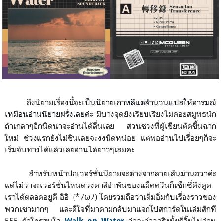
ถึงนิยายเรื่องนี้จะ
เป็นนิยายเกาหลีแต่สำนวนแปลให้อารมณ์
เหมือนอ่านนิยายฝรั่งเลยค่ะ
มีบางจุดยังเรียบเรียงไม่ค่อยสมูทธนัก
ถ้าเกลาๆอีกนิดน่าจะอ่านได้ลื่นเลย ส่วนช่วงที่ผู้เขียนตัดขึ้นฉาก
ใหม่ ช่วงแรกยังไม่ชินเลยจะงงนิดหน่อย แต่พออ่านไปเรื่อยๆก็จะ
เริ่มจับทางได้แล้วเลยอ่านได้ยาวๆเลยค่ะ
สำหรับหน้าปกเวอร์ชั่นนิยายจะต่างจากลายเส้นม่านฮวาค่ะ
แต่ไม่ว่าจะเวอร์ชั่นไหนดวงตาสีอำพันของแม็คควีนก็เซ็กซี่ดึงดูด
เราได้ตลอดอยู่ดี อิอิ (*ﾉωﾉ) โดยรวมถือว่าเต็มอิ่มกับเรื่องราวของ
พวกเขามากๆ และดีใจที่มาดามกลับมาแจกโปสการ์ดในเล่มสักที
555 ถ้าใครสนใจ
ว่าจะว้าวจริงมั้ยก็จิ้มไปอ่าน
Walk on Water