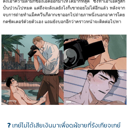
ดึงเอาความลามกของเอ็ดออกมาให้ได้มากที่สุด ซึ่งทำเอาเอ็ดรู้สึก
ปั่นป่วนไปหมด แต่ถึงจะลังเลยังไงก็เขาถอยไม่ได้อีกแล้ว หลังจาก
จบการถ่ายทำแม็คควีนก็ลากเขาออกไปถ่ายภาพนิ่งนอกอาคารโดย
กดชัตเตอร์ด้วยตัวเอง แถมยังบอกอีกว่าคราวหน้าจะติดต่อไปหา
?
เกย์ไม่ได้เสียเงินมาเพื่อดูผู้ชายที่รังเกียจเกย์