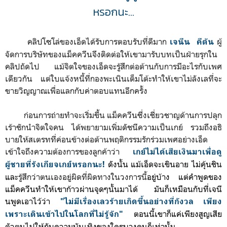
หรอกนะ...
คลิปโซโล่ของเอ็ดได้รับการตอบรับที่ดีมาก
ผู้
เจนีน คีตัน
จัดการบริษัทของแม็คควีนจึงติดต่อให้เขามารับบทเป็นฝ่ายรุกใน
คลิปถัดไป แม้จิตใจของเอ็ดจะรู้สึกต่อต้านกับการมีอะไรกับเพศ
เดียวกัน แต่ใบแจ้งหนี้ที่กองพะเนินเต็มโต้ะทำให้เขาไม่ลังเลที่จะ
ขายวิญญาณเพื่อแลกกับค่าตอบแทนอีกครั้ง
ก่อนการถ่ายทำจะเริ่มขึ้น แม็คควีนซึ่งเชี่ยวชาญด้านการปลุก
เร้าชักนำจิตใจคน ได้พยายามเพิ่มดัชนีความเป็นเกย์ รวมถึงอธิ
บายให้สเตรทที่ค่อนข้างต่อต้านพฤติกรรมรักร่วมเพศอย่างเอ็ด
เข้าใจถึงความต้องการของลูกค้าว่า
เกย์ไม่ได้เสียเงินมาเพื่อดู
ดังนั้น
แม้เอ็ดจะ
เขินอาย ไม่คุ้นชิน
ผู้ชายที่รังเกียจเกย์หรอกนะ!
และ
รู้สึกว่าตนเองอยู่ผิดที่ผิดทางในวงการนี้
อยู่บ้าง แต่คำพูดของ
แม็คควีนทำให้เขาก้าวผ่านจุดๆนั้นมาได้ มันก็เหมือนกับที่เจนี
นพูดเอาไว้ว่า
"
ไม่มีเรื่องเลวร้ายเกิดขึ้นอย่างที่กังวล เพียง
ตอนนี้เขาก็แค่เพียงสูญเสีย
เพราะเดินเข้าไปในโลกที่ไม่รู้จัก"
ตัวตนไปให้กับความบันเทิงของใครบางคนก็เท่านั้น ...