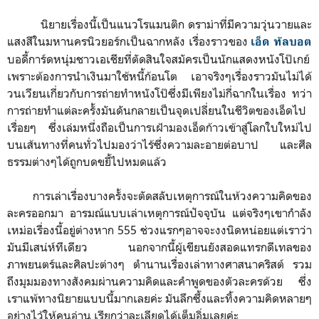
นิยายเรื่องนี้เป็นแนวโรแมนติก ดราม่าที่มีความวุ่นวายและ
แสงสีในมหานครนิวยอร์กเป็นฉากหลัง เรื่องราวของ
เอ็ด ทัลบอต
บอดี้การ์ดหนุ่มชาวเอเชียที่ตัดสินใจสมัครเป็นนักแสดงหนังโป๊เกย์
เพราะต้องการนำเงินมาใช้หนี้ก้อนโต เอาจริงๆเรื่องราวมันไม่ได้
วนเวียนเกี่ยวกับการถ่ายทำหนังโป๊ซึ่งมีเพียงไม่กี่ฉากในเรื่อง ทว่า
การถ่ายทำแต่ละครั้งมันดันกลายเป็นจุดเปลี่ยนในชีวิตของเอ็ดไป
เรื่อยๆ ซึ่งเล่มหนึ่งถือเป็นการเฝ้ามองเอ็ดก้าวเข้าสู่โลกใบใหม่ไป
บนเส้นทางที่คนทั่วไปมองว่าไร้ซึ่งความละอายต่อบาป และศีล
ธรรมต่างๆได้ถูกบดขยี้ไปหมดแล้ว
การเล่าเรื่องบางครั้งจะตัดสลับเหตุการณ์ในห้วงความคิดของ
ละครออกมา อารมณ์แบบเล่าเหตุการณ์ปัจจุบัน แต่จริงๆเขากำลัง
เหม่อเรื่องนี้อยู่ต่างหาก 555 ช่วงแรกๆอาจจะงงนิดหน่อยแต่เราว่า
มันมีเสน่ห์ทีเดียว นอกจากนี้ผู้เขียนยังสอดแทรกดีเทลของ
ภาพยนตร์และศิลปะต่างๆ ตำนานเรื่องเล่าทางศาสนาคริสต์ รวม
ถึงมุมมองทางสังคมผ่านความคิดและคำพูดของตัวละครด้วย ซึ่ง
เราแพ้ทางนิยายแบบนี้มากเลยค่ะ มันลึกซึ้งและทิ้งความคิดหลายๆ
อย่างไว้ให้คนอ่าน เรียกว่าละเลียดได้เต็มอิ่มเลยค่ะ