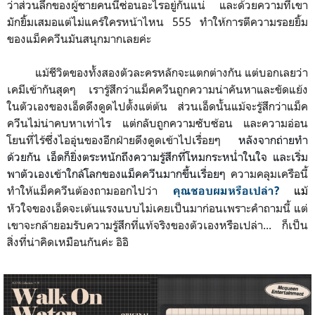
ว่าส่วนลึกของผู้ชายคนนี้ซ่อนอะไรอยู่กันแน่ และด้วยความที่เขา
มักยิ้มเสมอแต่ไม่แคร์ใครหน้าไหน 555 ทำให้การตีความรอยยิ้ม
ของแม็คควีนมันสนุกมากเลยค่ะ
แม้ชีวิตของทั้งสองตัวละครหลักจะแตกต่างกัน แต่บอกเลยว่า
เคมีเข้ากันสุดๆ เรารู้สึกว่าแม็คควีนถูกความน่าคันหาและขัดแย้ง
ในตัวเองของเอ็ดดึงดูดไปตั้งแต่ต้น ส่วนเอ็ดนั้นแม้จะรู้สึกว่าแม็ค
ควีนไม่น่าคบหาเท่าไร แต่กลับถูกความซับซ้อน และความอ่อน
โยนที่ไร้ซึ่งไออุ่นของอีกฝ่ายดึงดูดเข้าไปเรื่อยๆ
หลังจากถ่ายทำ
ด้วยกัน เอ็ดก็ยิ่งตระหนักถึงความรู้สึกที่โหมกระหน่ำในใจ และเริ่ม
พาตัวเองเข้าใกล้โลกของแม็คควีนมากขึ้นเรื่อยๆ
ความคลุมเครือนี้
ทำให้แม็คควีนต้องถามออกไปว่า
แม้
คุณชอบผมหรือเปล่า?
หัวใจของเอ็ดจะเต้นแรงแบบไม่เคยเป็นมาก่อนเพราะคำถามนี้ แต่
เขาจะกล้ายอมรับความรู้สึกที่แท้จริงของตัวเองหรือเปล่า... ก็เป็น
สิ่งที่น่าคิดเหมือนกันค่ะ อิอิ