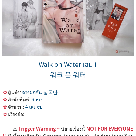
Walk on Water
เล่ม 1
워크 온 워터
✿
ผู้แต่ง:
จางม
กดัน 장목단
✿
สำนักพิมพ์:
Rose
✿
จำนวน:
4 เล่มจบ
✿
เรื่องย่อ:
⚠️
นิยายเรื่องนี้
Trigger Warning
~
NOT FOR EVERYONE