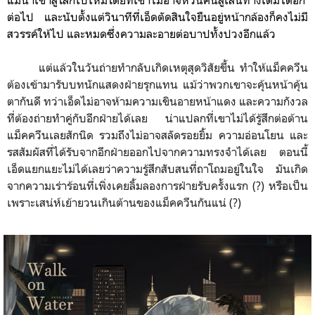
ต่อไป
และนับตั้งแต่วินาทีที่เอ็ดตัดสิ
นใจยืนอยู่หน้ากล้องก็คงไม่มี
สวรรค์ให้ไป และหมดซึ่งความละอายต่อบาปทั้
งปวงอีกแล้ว
แต่แล้วในวันถ่ายทำกลับเกิดเหตุสุดวิสัยขึ้น ทำให้แม็คควีน
ต้องเข้ามารับบทนักแสดงฝ่ายรุกแทน แม้ว่าพวกเขาจะคุ้นหน้าคุ้น
ตากันดี ทว่าเอ็ดไม่อาจห้ามความเขินอายหน้าแดง และความกังวล
ที่ต้องถ่ายทำคู่กับอีกฝ่ายได้เลย น่าแปลกที่เขาไม่ได้รู้สึกต่อต้าน
แม็คควีนเลยสักนิด รวมถึงไม่อาจสลัดรอยยิ้ม ความอ่อนโยน และ
รสสัมผัสที่ได้รับจากอีกฝ่ายออกไปจากความทรงจำได้เลย ตอนนี้
เอ็ดแยกแยะไม่ได้เลยว่าความรู้สึกสับสนที่ถาโถมอยู่ในใจ มันเกิด
จากความเร่าร้อนที่เพิ่งเคยลิ้มลองการฝ่ายรับครั้งแรก (?) หรือเป็น
เพราะเสน่ห์เย้ายวนเกินต้านของแม็คควีนกันแน่ (?)