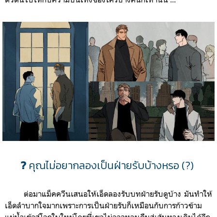
?
คุณไม่อยากลองเป็นฝ่ายรับบ้างหรอ (?)
ต่อมาแม็คควีนเสนอให้เอ็
ดลองรับบทฝ่ายรับดูบ้าง มันทำให้
เอ็ดลำบากใจมากเพราะการเป็นฝ่ายรับก็เหมือนกั
บการก้าวข้าม
แม่น้ำเข้าสู่
โลกใบใหม่โดยที่เขาไม่อาจหวนคืนสู่เส้นทางเดิมได้อีก