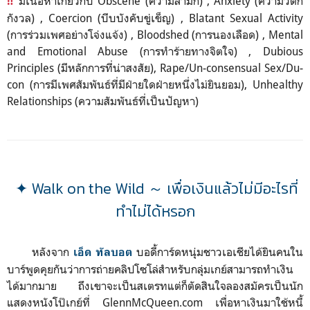
มีเนื้อหาเกี่ยวกับ Obscene (ความลามก) , Anxiety (ความวิตก
‼️
กังวล) , Coercion (บีบบังคับขู่เข็ญ) , Blatant Sexual Activity
(การร่วมเพศอย่างโจ่งแจ้ง) , Bloodshed (การนองเลือด) , Mental
and Emotional Abuse (การทำร้ายทางจิตใจ) , Dubious
Principles (มีหลักการที่น่าสงสัย), Rape/Un-consensual Sex/Du-
con (การมีเพศสัมพันธ์ที่มีฝ่ายใดฝ่ายหนึ่งไม่ยินยอม), Unhealthy
Relationships (ความสัมพันธ์ที่เป็นปัญหา)
✦ Walk on the Wild ～ เพื่อเงินแล้วไม่มีอะไรที่
ทำไม่ได้หรอก
หลังจาก
บอดี้การ์ดหนุ่มชาวเอเชียได้ยินคนใน
เ
อ็ด ทัลบอต
บาร์พูดคุยกันว่าการถ่ายคลิปโซโล่สำหรับกลุ่มเกย์สามารถทำเงิน
ได้มากมาย ถึงเขาจะเป็นสเตรทแต่ก็ตัดสินใจลองสมัครเป็นนัก
แสดงหนังโป๊เกย์ที่ GlennMcQueen.com เพื่อหาเงินมาใช้หนี้