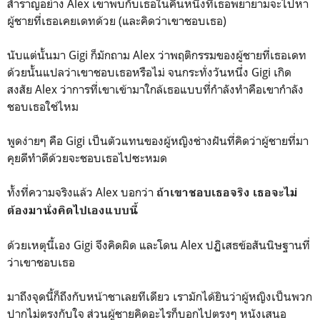
สำราญอย่าง Alex เขาพบกับเธอในคืนหนึ่งที่เธอพยายามจะไปหา
ผู้ชายที่เธอเคยเดทด้วย (และคิดว่าเขาชอบเธอ)
นับแต่นั้นมา Gigi ก็มักถาม Alex ว่าพฤติกรรมของผู้ชายที่เธอเดท
ด้วยนั้นแปลว่าเขาชอบเธอหรือไม่ จนกระทั่งวันหนึ่ง Gigi เกิด
สงสัย Alex ว่าการที่เขาเข้ามาใกล้เธอแบบที่กำลังทำคือเขากำลัง
ชอบเธอใช่ไหม
พูดง่ายๆ คือ Gigi เป็นตัวแทนของผู้หญิงช่างฝันที่คิดว่าผู้ชายที่มา
คุยดีทำดีด้วยจะชอบเธอไปซะหมด
ทั้งที่ความจริงแล้ว Alex บอกว่า
ถ้าเขาชอบเธอจริง เธอจะไม่
ต้องมานั่งคิดไปเองแบบนี้
ด้วยเหตุนี้เอง Gigi จึงคิดผิด และโดน Alex ปฏิเสธข้อสันนิษฐานที่
ว่าเขาชอบเธอ
มาถึงจุดนี้ก็ถึงกับหน้าชาเลยทีเดียว เรามักได้ยินว่าผู้หญิงเป็นพวก
ปากไม่ตรงกับใจ ส่วนผู้ชายคิดอะไรก็บอกไปตรงๆ หนังเสนอ