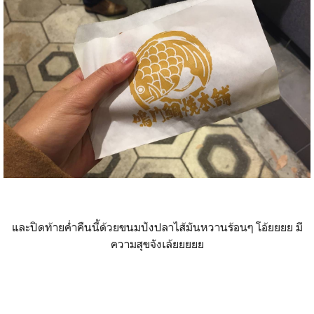
และปิดท้ายค่ำคืนนี้ด้วยขนมปังปลาไส้มันหวานร้อนๆ โอ้ยยยย มี
ความสุขจังเล้ยยยยย