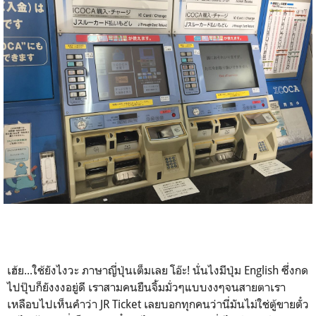
เฮ้ย...ใช้ยังไงวะ ภาษาญี่ปุ่นเต็มเลย โอ๊ะ! นั่นไงมีปุ่ม English ซึ่งกด
ไปปุ๊บก็ยังงงอยู่ดี เราสามคนยืนจิ้มมั่วๆแบบงงๆจนสายตาเรา
เหลือบไปเห็นคำว่า JR Ticket เลยบอกทุกคนว่านี่มันไม่ใช่ตู้ขายตั๋ว