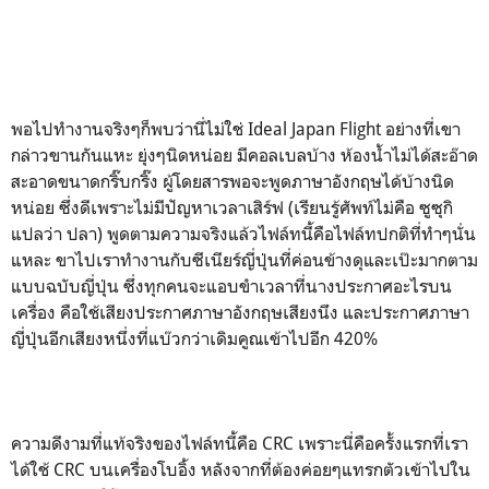
พอไปทำงานจริงๆก็พบว่านี่ไม่ใช่ Ideal Japan Flight อย่างที่เขา
กล่าวขานกันแหะ ยุ่งๆนิดหน่อย มีคอลเบลบ้าง ห้องน้ำไม่ได้สะอ๊าด
สะอาดขนาดกริ๊บกริ๊ง ผู้โดยสารพอจะพูดภาษาอังกฤษได้บ้างนิด
หน่อย ซึ่งดีเพราะไม่มีปัญหาเวลาเสิร์ฟ (เรียนรู้ศัพท์ไม่คือ ซูซุกิ
แปลว่า ปลา) พูดตามความจริงแล้วไฟล์ทนี้คือไฟล์ทปกติที่ทำๆนั่น
แหละ ขาไปเราทำงานกับซีเนียร์ญี่ปุ่นที่ค่อนข้างดุและเป๊ะมากตาม
แบบฉบับญี่ปุ่น ซึ่งทุกคนจะแอบขำเวลาที่นางประกาศอะไรบน
เครื่อง คือใช้เสียงประกาศภาษาอังกฤษเสียงนึง และประกาศภาษา
ญี่ปุ่นอีกเสียงหนึ่งที่แบ๊วกว่าเดิมคูณเข้าไปอีก 420%
ความดีงามที่แท้จริงของไฟล์ทนี้คือ CRC เพราะนี่คือครั้งแรกที่เรา
ได้ใช้ CRC บนเครื่องโบอิ้ง หลังจากที่ต้องค่อยๆแทรกตัวเข้าไปใน