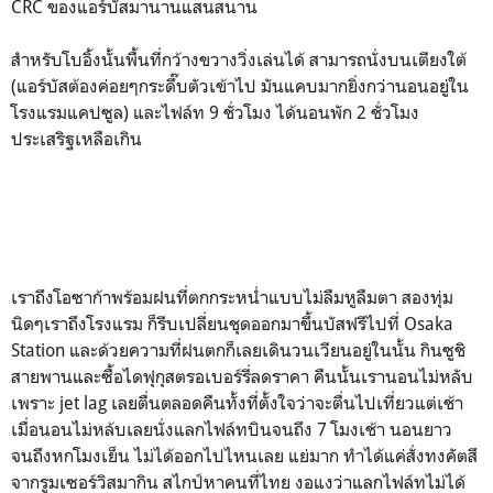
CRC ของแอร์บัสมานานแสนสนาน
สำหรับโบอิ้งนั้นพื้นที่กว้างขวางวิ่งเล่นได้ สามารถนั่งบนเตียงใต้
(แอร์บัสต้องค่อยๆกระดึ๊บตัวเข้าไป มันแคบมากยิ่งกว่านอนอยู่ใน
โรงแรมแคปซูล) และไฟล์ท 9 ชั่วโมง ได้นอนพัก 2 ชั่วโมง
ประเสริฐเหลือเกิน
เราถึงโอซาก้าพร้อมฝนที่ตกกระหน่ำแบบไม่ลืมหูลืมตา สองทุ่ม
นิดๆเราถึงโรงแรม ก็รีบเปลี่ยนชุดออกมาขึ้นบัสฟรีไปที่ Osaka
Station และด้วยความที่ฝนตกก็เลยเดินวนเวียนอยู่ในนั้น กินซูชิ
สายพานและซื้อไดฟุกุสตรอเบอร์รี่ลดราคา คืนนั้นเรานอนไม่หลับ
เพราะ jet lag เลยตื่นตลอดคืนทั้งที่ตั้งใจว่าจะตื่นไปเที่ยวแต่เช้า
เมื่อนอนไม่หล้บเลยนั่งแลกไฟล์ทบินจนถึง 7 โมงเช้า นอนยาว
จนถึงหกโมงเย็น ไม่ได้ออกไปไหนเลย แย่มาก ทำได้แค่สั่งทงคัตสึ
จากรูมเซอร์วิสมากิน สไกป์หาคนที่ไทย งอแงว่าแลกไฟล์ทไม่ได้