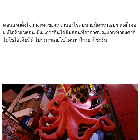
ตอนแรกตั้งใจว่าจะหาของหวานอะไรตบท้ายนิดๆหน่อยๆ แต่ก็เจอ
แต่ไอติมเมล่อน ซึ่ง...การกินไอติมตอนที่อากาศประมาณห้าองศาก็
ไม่ใช่ไอเดียที่ดี ไปๆมาๆเลยไปโดนทาโกะยากิซะงั้น