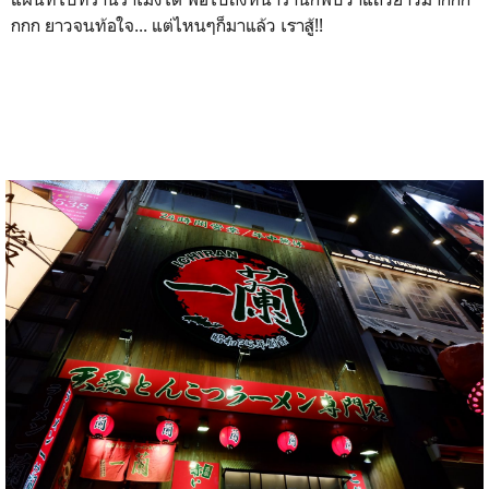
กกก ยาวจนท้อใจ... แต่ไหนๆก็มาแล้ว เราสู้!!