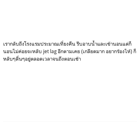
เรากลับถึงโรงแรมประมาณเที่ยงคืน รีบอาบน้ำและเข้านอนแต่ก็
นอนไม่ค่อยจะหลับ jet lag อีกตามเคย (เกลียดมาก อยากร้องไห้) ก็
หลับๆตื่นๆอยู่ตลอดเวลาจนถึงตอนเช้า