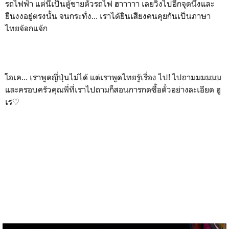
รถไฟฟ้า แต่นี่เป็นตู้ขายตั๋วรถไฟ ฮาาาาา เลยวิ่งไปอีกจุดนึงและ
ยืนงงอยู่ตรงนั้น จนกระทั่ง... เราได้ยินเสียงคนคุยกันเป็นภาษา
ไทยจ้อกแจ้ก
โอเค... เราพูดญี่ปุ่นไม่ได้ แต่เราพูดไทยรู้เรื่อง ไป! ไปถามมมมมม
และครอบครัวคุณพี่ที่เราไปถามก็สอนการกดซื้อตั๋วอย่างละเอียด ฮู
เร่♡