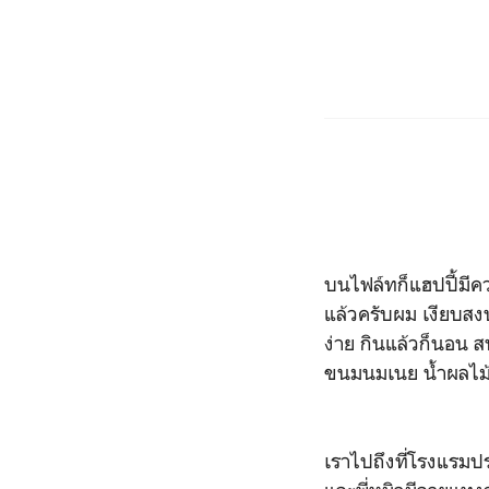
บนไฟล์ทก็แฮปปี้มีคว
แล้วครับผม เงียบสงบ
ง่าย กินแล้วก็นอน ส
ขนมนมเนย น้ำผลไม้
เราไปถึงที่โรงแรมประ