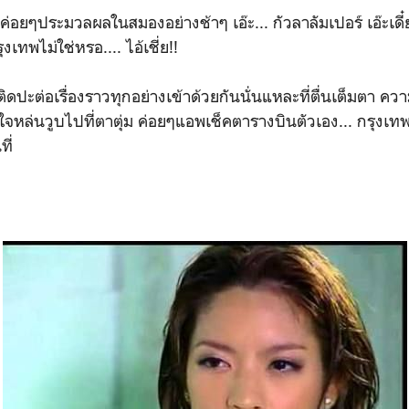
อค่อยๆประมวลผลในสมองอย่างช้าๆ เอ๊ะ... กัวลาลัมเปอร์ เอ๊ะเดี๋ยวน
ุงเทพไม่ใช่หรอ.... ไอ้เชี่ย!!
ติดปะต่อเรื่องราวทุกอย่างเข้าด้วยกันนั่นแหละที่ตื่นเต็มตา ความ
จหล่นวูบไปที่ตาตุ่ม ค่อยๆแอพเช็คตารางบินตัวเอง... กรุงเ
ี่