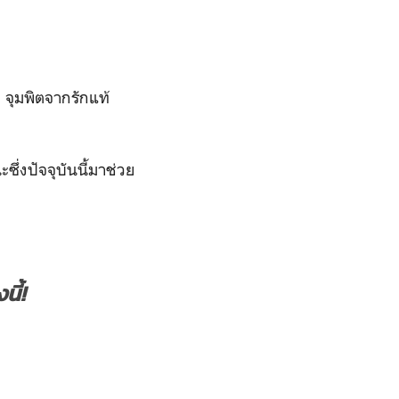
ก จุมพิตจากรักแท้
ณะซึ่งปัจจุบันนี้มาช่วย
ี้!