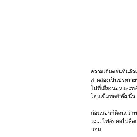
ความเดิมตอนที่แล้ว
สาดส่องเป็นประกายท
ไปที่เตียงนอนและหลั
โดนเข็มทอผ้าจิ้มนิ้
ก่อนนอนก็คิดนะว่าพรุ
วะ... ไฟล์ทต่อไปคื
นอน