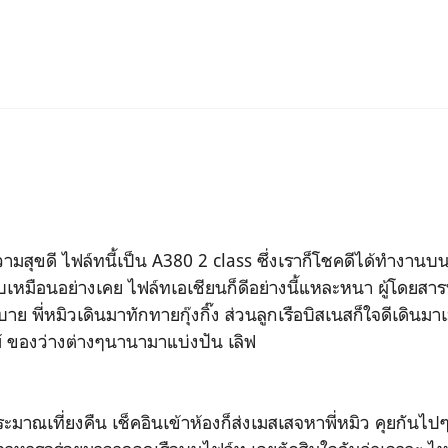
ามสุขดี ไฟล์ทนี้เป็น A380 2 class ซึ่งเราก็โชคดีได้ทำงาน
เหมือนอย่างเคย ไฟล์ทเอเชียนก็ดีอย่างนี้แหละหนา ผู้โดยสารน่า
บาย พี่หมิวเดินมาทักทายกุ๊งกิ๊ง ส่วนลูกเรือบิสเนสก็ใจดีเดินม
 ของว่างต่างๆนานามาแบ่งปัน เลิฟ
มาณเที่ยงคืน เช็คอินเข้าห้องก็ส่งเมสเสจหาพี่หมิว คุยกันไปๆม