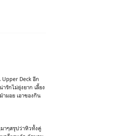
บน Upper Deck อีก
รักไม่ยุ่งยาก เลี้ยง
าเม้ามอย เอาของกิน
าๆสรุปว่าหิวทั้งคู่