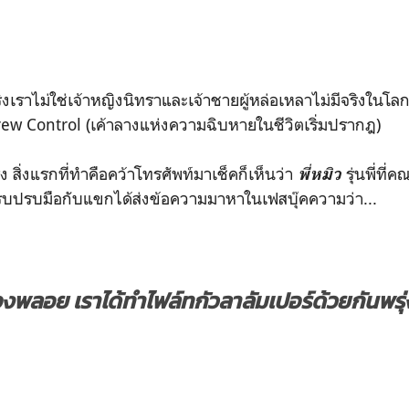
ริงเราไม่ใช่เจ้าหญิงนิทราและเจ้าชายผู้หล่อเหลาไม่มีจริงในโล
ew Control (เค้าลางแห่งความฉิบหายในชีวิตเริ่มปรากฎ)
ง สิ่งแรกที่ทำคือคว้าโทรศัพท์มาเช็คก็เห็นว่า
รุ่นพี่ที่ค
พี่หมิว
สู้รบปรบมือกับแขกได้ส่งข้อความมาหาในเฟสบุ๊คความว่า...
องพลอย เราได้ทำไฟล์ทกัวลาลัมเปอร์ด้วยกันพรุ่งน