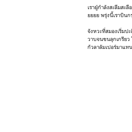
เราผู้กำลังสะลึมสะลื
ยยยย พรุ่งนี้เราบินกร
จังหวะที่สมองเริ่มปะ
วาบจนขนลุกเกรียว ใ
กัวลาลัมเปอร์มาแทนท