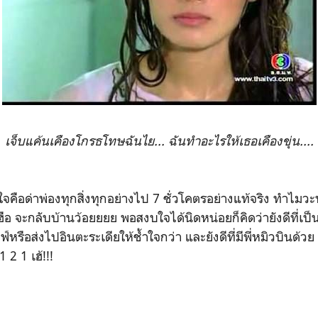
เจ็บแค้นเคืองโกรธโทษฉันไย... ฉันทำอะไรให้เธอเคืองขุ่น....
นใจคือด่าพ่องทุกสิ่งทุกอย่างไป 7 ชั่วโคตรอย่างแท้จริง ทำไม
อ จะกลับบ้านว้อยยยย พอสงบใจได้นิดหน่อยก็คิดว่ายังดีที่เป็
ฟ์หรือส่งไปอินตะระเดียให้ช้ำใจกว่า และยังดีที่มีพี่หมิวบินด้วย
1 2 1 เฮ้!!!