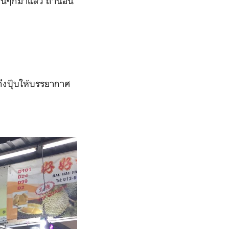
หนๆก็มาแล้ว ถ้านอน
ึงปุ๊บให้บรรยากาศ