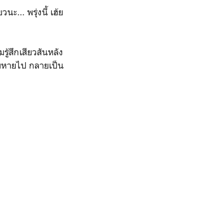
ะ... พรุ่งนี้ เฮ้ย
รู้สึกเสียวสันหลัง
ทพหายไป กลายเป็น