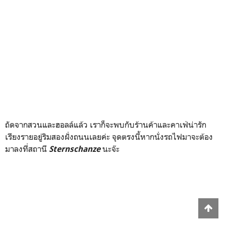
ถัดจากสวนและฮอลล์แล้ว เราก็จะพบกับร้านค้าและคาเฟ่น่ารัก
เรียงรายอยู่ริมสองฝั่งถนนเลยค่ะ จุดตรงนี้หากนั่งรถไฟมาจะต้อง
มาลงที่สถานี
นะจ๊ะ
Sternschanze