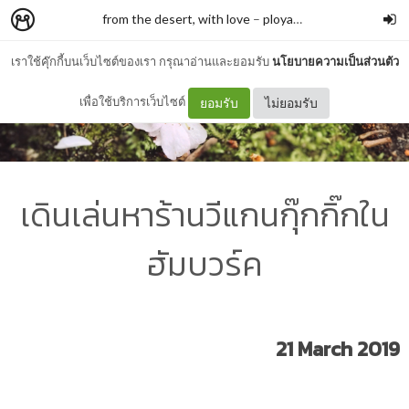
from the desert, with love
–
ployapha.j
เราใช้คุ๊กกี้บนเว็บไซต์ของเรา กรุณาอ่านและยอมรับ
นโยบายความเป็นส่วนตัว
เพื่อใช้บริการเว็บไซต์
ยอมรับ
ไม่ยอมรับ
เดินเล่นหาร้านวีแกนกุ๊กกิ๊กใน
ฮัมบวร์ค
21 March 2019