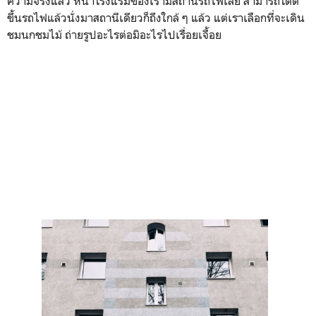
ความจริงแล้ว หน้าโรงแรมของเรามีสถานีรถไฟเลย สามารถโดด
ขึ้นรถไฟแล้วนั่งมาสถานีเดียวก็ถึงใกล้ ๆ แล้ว แต่เราเลือกที่จะเดิน
ชมนกชมไม้ ถ่ายรูปอะไรต่อมิอะไรไปเรื่อยเจื้อย