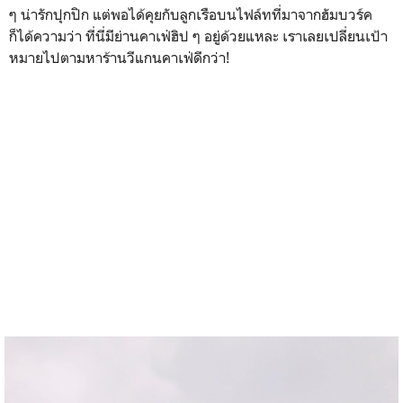
ๆ น่ารักปุกปิก แต่พอได้คุยกับลูกเรือบนไฟล์ทที่มาจากฮัมบวร์ค
ก็ได้ความว่า ที่นี่มีย่านคาเฟ่ฮิป ๆ อยู่ด้วยแหละ เราเลยเปลี่ยนเป้า
หมายไปตามหาร้านวีแกนคาเฟ่ดีกว่า!