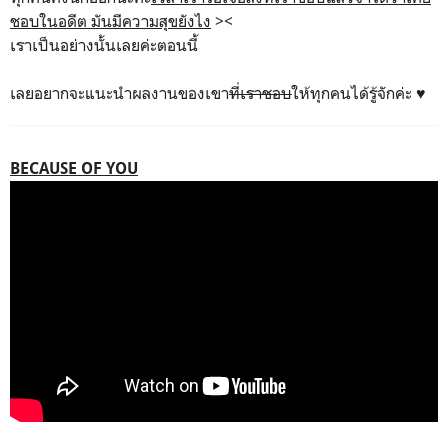
ชอบในอดีต มันมีความสุขยังไง
><
เราเป็นอย่างนั้นเลยค่ะตอนนี้
เลยอยากจะแนะนำผลงานของเขา
ที่เราชอบ
ให้ทุกคนได้รู้จักค่ะ ♥
BECAUSE OF YOU