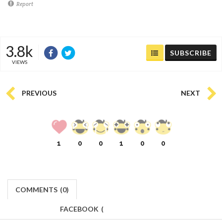
Report
3.8k
SUBSCRIBE
VIEWS
PREVIOUS
NEXT
1
0
0
1
0
0
COMMENTS
(
0)
FACEBOOK
(