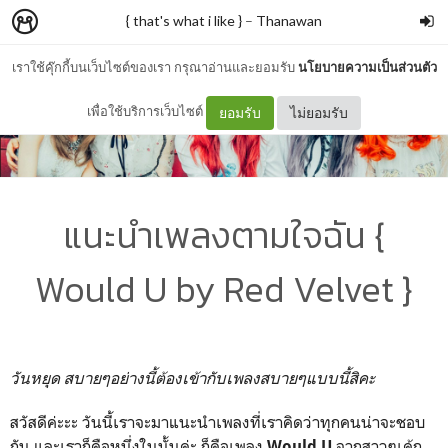
{ that's what i like }
–
Thanawan
เราใช้คุ๊กกี้บนเว็บไซต์ของเรา กรุณาอ่านและยอมรับ
นโยบายความเป็นส่วนตัว
เพื่อใช้บริการเว็บไซต์
ยอมรับ
ไม่ยอมรับ
แนะนำเพลงตามใจฉัน {
Would U by Red Velvet }
วันหยุด สบายๆอย่างนี้ต้องเข้ากับเพลงสบายๆแบบนี้สิคะ
สวัสดีค่ะะะ วันนี้เราจะมาแนะนำเพลงที่เราคิดว่าทุกคนน่าจะชอบ
กัน และเราก็คือหนึ่งในนั้นค่ะ ก็คือเพลง
จากสาวๆเค้ก
Would U