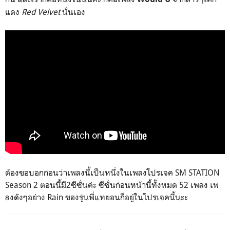
แดง
Red Velvet
นั่นเอง
ต้องขอบอกก่อนว่าเพลงนี้เป็นหนึ่งในเพลงโปรเจค SM STATION
Season 2 ตอนนี้มี2ซีซั่นค่ะ ซีซั่นก่อนหน้านี้ทั้งหมด 52 เพลง เพ
ลงดังๆอย่าง Rain ของรุ่นพี่แทยอนก็อยู่ในโปรเจคนี้นะะ