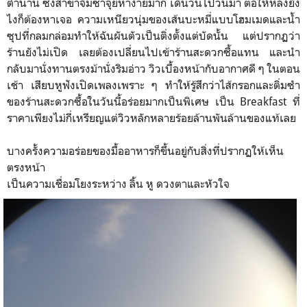
ตำนาน ซึ่งสาขาจิมซาจุ่ยหาง่ายมาก เดินวนไปวนมา ต่อให้หลงยัง
ไงก็ต้องหาเจอ ความเหนียวนุ่มของเส้นบะหมี่แบบโฮมเมดและน้ำ
ซุปที่กลมกล่อมทำให้ฉันผันตัวเป็นติ่งตั้งแต่บัดนั้น แต่ปรากฏว่า
ร้านยังไม่เปิด เลยต้องเปลี่ยนไปเข้าร้านสะดวกซื้อแทน และนำ
กลับมานั่งทานตรงม้านั่งริมอ่าว วิวเบื้องหน้ากับอากาศดี ๆ ในตอน
เช้า เสียบหูฟังเปิดเพลงเพราะ ๆ ทำให้รู้สึกว่าไส้กรอกและติ่มซำ
ของร้านสะดวกซื้อในวันนี้อร่อยมากเป็นพิเศษ เป็น Breakfast ที่
ราคาเพียงไม่กี่เหรียญแต่วิวหลักหลายร้อยล้านพันล้านของแท้เลย
บางครั้งความอร่อยของมื้ออาหารก็ขึ้นอยู่กับสิ่งที่ปรากฏให้เห็น
ตรงหน้า
เป็นความเชื่อมโยงระหว่าง ลิ้น หู ดวงตาและหัวใจ