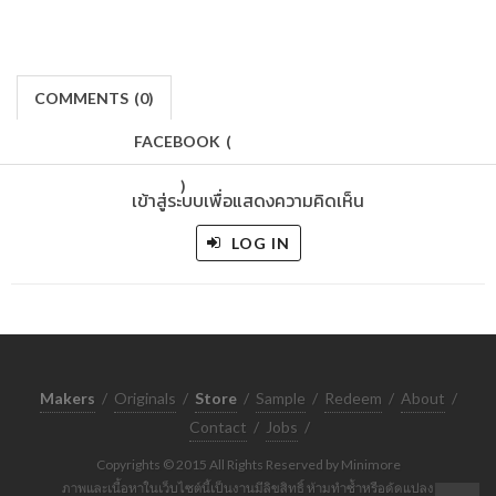
COMMENTS
(
0)
FACEBOOK
(
)
เข้าสู่ระบบเพื่อแสดงความคิดเห็น
LOG IN
Makers
/
Originals
/
Store
/
Sample
/
Redeem
/
About
/
Contact
/
Jobs
/
Copyrights © 2015 All Rights Reserved by Minimore
ภาพและเนื้อหาในเว็บไซต์นี้เป็นงานมีลิขสิทธิ์ ห้ามทำซ้ำหรือดัดแปลง