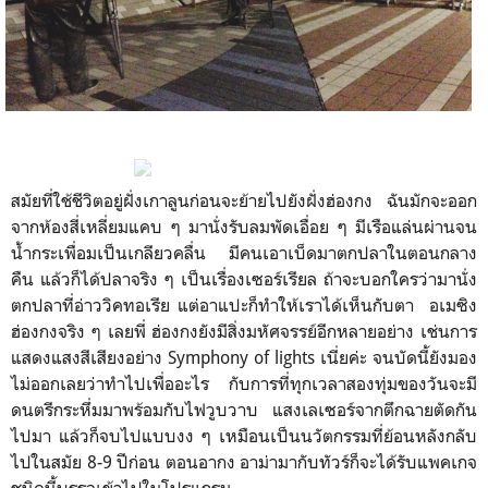
สมัยที่ใช้ชีวิตอยู่ฝั่งเกาลูนก่อนจะย้ายไปยังฝั่งฮ่องกง ฉันมักจะออก
จากห้องสี่เหลี่ยมแคบ ๆ มานั่งรับลมพัดเอื่อย ๆ มีเรือแล่นผ่านจน
น้ำกระเพื่อมเป็นเกลียวคลื่น มีคนเอาเบ็ดมาตกปลาในตอนกลาง
คืน แล้วก็ได้ปลาจริง ๆ เป็นเรื่องเซอร์เรียล ถ้าจะบอกใครว่ามานั่ง
ตกปลาที่อ่าววิคทอเรีย แต่อาแปะก็ทำให้เราได้เห็นกับตา อเมซิง
ฮ่องกงจริง ๆ เลยพี่ ฮ่องกงยังมีสิ่งมหัศจรรย์อีกหลายอย่าง เช่นการ
แสดงแสงสีเสียงอย่าง Symphony of lights เนี่ยค่ะ จนบัดนี้ยังมอง
ไม่ออกเลยว่าทำไปเพื่ออะไร กับการที่ทุกเวลาสองทุ่มของวันจะมี
ดนตรีกระหึ่มมาพร้อมกับไฟวูบวาบ แสงเลเซอร์จากตึกฉายตัดกัน
ไปมา แล้วก็จบไปแบบงง ๆ เหมือนเป็นนวัตกรรมที่ย้อนหลังกลับ
ไปในสมัย 8-9 ปีก่อน ตอนอากง อาม่ามากับทัวร์ก็จะได้รับแพคเกจ