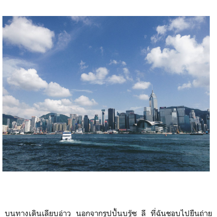
บนทางเดินเลียบอ่าว นอกจากรูปปั้นบรู๊ซ ลี ที่ฉันชอบไปยืนถ่าย