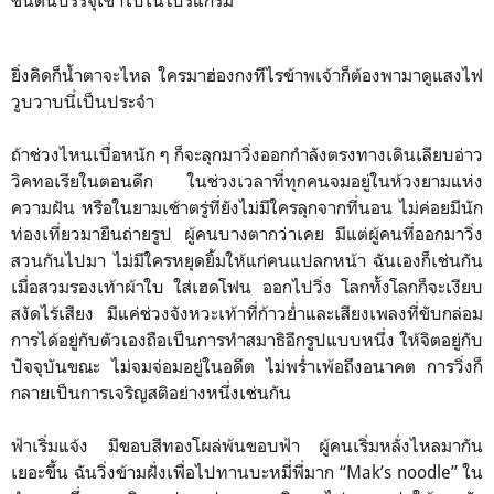
ชนิดนี้บรรจุเข้าไปในโปรแกรม
ยิ่งคิดก็น้ำตาจะไหล ใครมาฮ่องกงทีไรข้าพเจ้าก็ต้องพามาดูแสงไฟ
วูบวาบนี่เป็นประจำ
ถ้าช่วงไหนเบื่อหนัก ๆ ก็จะลุกมาวิ่งออกกำลังตรงทางเดินเลียบอ่าว
วิคทอเรียในตอนดึก ในช่วงเวลาที่ทุกคนจมอยู่ในห้วงยามแห่ง
ความฝัน หรือในยามเช้าตรู่ที่ยังไม่มีใครลุกจากที่นอน ไม่ค่อยมีนัก
ท่องเที่ยวมายืนถ่ายรูป ผู้คนบางตากว่าเคย มีแต่ผู้คนที่ออกมาวิ่ง
สวนกันไปมา ไม่มีใครหยุดยิ้มให้แก่คนแปลกหน้า ฉันเองก็เช่นกัน
เมื่อสวมรองเท้าผ้าใบ ใส่เฮดโฟน ออกไปวิ่ง โลกทั้งโลกก็จะเงียบ
สงัดไร้เสียง มีแค่ช่วงจังหวะเท้าที่ก้าวย่ำและเสียงเพลงที่ขับกล่อม
การได้อยู่กับตัวเองถือเป็นการทำสมาธิอีกรูปแบบหนึ่ง ให้จิตอยู่กับ
ปัจจุบันขณะ ไม่จมจ่อมอยู่ในอดีต ไม่พร่ำเพ้อถึงอนาคต การวิ่งก็
กลายเป็นการเจริญสติอย่างหนึ่งเช่นกัน
ฟ้าเริ่มแจ้ง มีขอบสีทองโผล่พ้นขอบฟ้า ผู้คนเริ่มหลั่งไหลมากัน
เยอะขึ้น ฉันวิ่งข้ามฝั่งเพื่อไปทานบะหมี่พี่มาก “Mak’s noodle” ใน