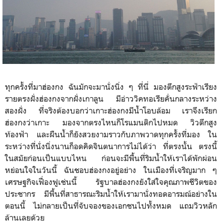
ทุกครั้งที่มาฮ่องกง ฉันมักจะมานั่งนิ่ง ๆ ที่นี่ มองตึกสูงระฟ้าเรียง
รายตรงฝั่งฮ่องกงจากฝั่งเกาลูน มีอ่าววิคทอเรียคั่นกลางระหว่าง
สองฝั่ง ที่จริงต้องบอกว่าเกาะฮ่องกงมีน้ำโอบล้อม เราจึงเรียก
ฮ่องกงว่าเกาะ มองจากตรงไหนก็โรแมนติกไปหมด วิวตึกสูง
ท้องฟ้า และผืนน้ำก็ยังสวยงามราวกับภาพวาดทุกครั้งที่มอง ใน
ระหว่างที่นั่งนิ่งนานก็อดคิดจินตนาการไม่ได้ว่า ที่ตรงนั้น ตรงนี้
ในสมัยก่อนเป็นแบบไหน ก่อนจะมีพื้นที่ริมน้ำให้เราได้พักผ่อน
หย่อนใจในวันนี้ ฉันชอบฮ่องกงอยู่อย่าง ในเมืองที่เจริญมาก ๆ
เศรษฐกิจเฟื่องฟูเช่นนี้ รัฐบาลฮ่องกงยังใส่ใจคุณภาพชีวิตของ
ประชากร มีพื้นที่สาธารณะริมน้ำให้เรามานั่งทอดอารมณ์อย่างใน
ตอนนี้ ไม่กลายเป็นที่จับจองของเอกชนไปทั้งหมด แถมวิวหลัก
ล้าน
เลยด้วย