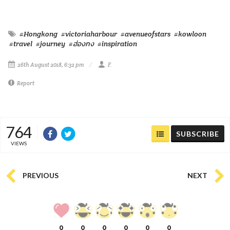
#Hongkong
#victoriaharbour
#avenueofstars
#kowloon
#travel
#journey
#ฮ่องกง
#inspiration
26th August 2018, 6:32 pm
F.
Report
764
SUBSCRIBE
VIEWS
PREVIOUS
NEXT
0
0
0
0
0
0