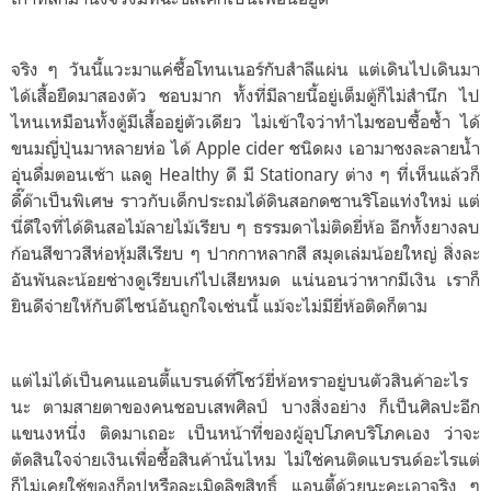
จริง ๆ วันนี้แวะมาแค่ซื้อโทนเนอร์กับสำลีแผ่น แต่เดินไปเดินมา
ได้เสื้อยืดมาสองตัว ชอบมาก ทั้งที่มีลายนี้อยู่เต็มตู้ก็ไม่สำนึก ไป
ไหนเหมือนทั้งตู้มีเสื้ออยู่ตัวเดียว ไม่เข้าใจว่าทำไมชอบซื้อซ้ำ ได้
ขนมญี่ปุ่นมาหลายห่อ ได้ Apple cider ชนิดผง เอามาชงละลายน้ำ
อุ่นดื่มตอนเช้า แลดู Healthy ดี มี Stationary ต่าง ๆ ที่เห็นแล้วก็
ดี๊ด๊าเป็นพิเศษ ราวกับเด็กประถมได้ดินสอกดซานริโอแท่งใหม่ แต่
นี่ดีใจที่ได้ดินสอไม้ลายไม้เรียบ ๆ ธรรมดาไม่ติดยี่ห้อ อีกทั้งยางลบ
ก้อนสีขาวสีห่อหุ้มสีเรียบ ๆ ปากกาหลากสี สมุดเล่มน้อยใหญ่ สิ่งละ
อันพันละน้อยช่างดูเรียบเก๋ไปเสียหมด แน่นอนว่าหากมีเงิน เราก็
ยินดีจ่ายให้กับดีไซน์อันถูกใจเช่นนี้ แม้จะไม่มียี่ห้อติดก็ตาม
แต่ไม่ได้เป็นคนแอนตี้แบรนด์ที่โชว์ยี่ห้อหราอยู่บนตัวสินค้าอะไร
นะ ตามสายตาของคนชอบเสพศิลป์ บางสิ่งอย่าง ก็เป็นศิลปะอีก
แขนงหนึ่ง ติดมาเถอะ เป็นหน้าที่ของผู้อุปโภคบริโภคเอง ว่าจะ
ตัดสินใจจ่ายเงินเพื่อซื้อสินค้านั่นไหม ไม่ใช่คนติดแบรนด์อะไรแต่
ก็ไม่เคยใช้ของก็อปหรือละเมิดลิขสิทธิ์​ แอนตี้ด้วยนะคะเอาจริง ๆ