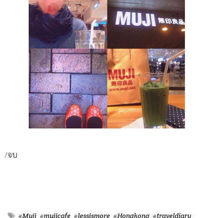
/จบ
#Muji
#mujicafe
#lessismore
#Hongkong
#traveldiary