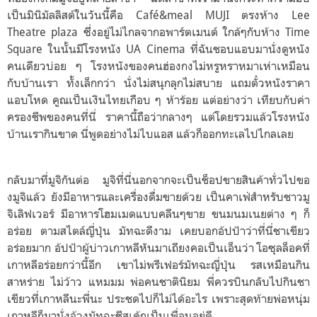
เป็นมินิมัลลิสต์ในวันนี้คือ Café&meal MUJI ตรงห้าง Lee
Theatre plaza ซึ่งอยู่ไม่ไกลจากอพาร์ตเมนต์ ใกล้ๆกับห้าง Time
Square ในนั้นมีโรงหนัง UA Cinema ที่ฉันชอบแอบมานั่งดูหนัง
คนเดียวบ่อย ๆ โรงหนังของคนฮ่องกงไม่หรูหราหมาเห่าเหมือน
กับบ้านเรา ทั้งเล็กกว่า นั่งไม่สนุกลุกไม่สบาย แถมตั๋วหนังราคา
แอบโหด คูณเป็นเงินไทยเกือบ ๆ ห้าร้อย แต่อย่างว่า เทียบกับค่า
ครองชีพของคนที่นี่ ราคานี้ถือว่ากลางๆ แต่โดยรวมแล้วโรงหนัง
บ้านเรากินขาด นี่พูดอย่างไม่ไบแอส แล้วก็ออกทะเลไปไกลเลย
กลับมาที่มูจิกันต่อ มูจิที่นี่นอกจากจะเป็นช็อปขายสินค้าทั่วไปขอ
งมูจิแล้ว ยังมีอาหารและเครื่องดื่มขายด้วย เป็นคาเฟ่สำหรับชาวมู
จิเลิฟเวอร์ มีอาหารโฮมเมดแบบคลีนๆขาย ขนมนมเนยต่าง ๆ ก็
อร่อย ตามสไตล์ญี่ปุ่น มัทฉะดีงาม เคยบอกอ้ปป้าว่าที่นี่ชาเขียว
อร่อยมาก อ้ปป้าผู้บ่าวเกาหลีหันมาเถียงคอเป็นเอ็นว่า โอซุลล็อคที่
เกาหลีอร่อยกว่านี้อีก เขาไม่พรีเฟอร์มัทฉะญี่ปุ่น รสเหมือนกิน
สาหร่าย ไม่ว้าว แหมมม พ่อคนชาตินิยม พี่ควรบินกลับไปกินชา
เขียวที่เกาหลีนะพี่นะ ประชดไปก็ไม่ได้อะไร เพราะสุดท้ายพ่อหนุ่ม
เกาหลีก็มานั่งจ้วงมัทฉะชีสเค้กเป็นเพื่อนอยู่ดี