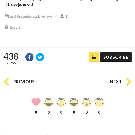
#traveljournal
21st November 2018, 3:35 pm
F.
Report
438
SUBSCRIBE
VIEWS
PREVIOUS
NEXT
0
0
0
0
0
0