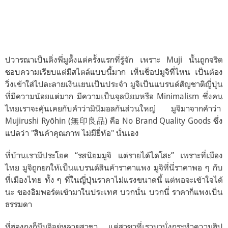
ปวารณาเป็นติ่งพี่มูตั้งแต่ครั้งแรกที่รู้จัก เพราะ Muji นั้นถูกจริต
ชอบความเรียบแต่มีสไตล์แบบนี้มาก เห็นช็อปมูจิที่ไหน เป็นต้อง
วิ่งเข้าใส่ไปละลายเงินเยนเป็นประจำ มูจิเป็นแบรนด์สัญชาติญี่ปุ่น
ที่มีความน้อยแต่มาก มีความเป็นจุลนิยมหรือ Minimalism ซึ่งคน
ไทยเราจะคุ้นเคยกับคำว่ามินิมอลกันส่วนใหญ่ มูจิมาจากคำว่า
Mujirushi Ryōhin (無印良品) คือ No Brand Quality Goods ซึ่ง
แปลว่า "สินค้าคุณภาพ ไม่มียี่ห้อ" นั่นเอง
ที่บ้านเรามีประโยค “รสนิยมมูจิ แต่รายได้ไดโสะ” เพราะที่เมือง
ไทย มูจิถูกยกให้เป็นแบรนด์สินค้าราคาแพง มูจิที่นี่ราคาพอ ๆ กับ
ที่เมืองไทย ทั้ง ๆ ที่ในญี่ปุ่นราคาไม่แรงขนาดนี้ แต่พอจะเข้าใจได้
นะ ของอิมพอร์ตเข้ามาในประเทศ บวกนั่น บวกนี่ ราคาก็แพงเป็น
ธรรมดา
ที่ฮ่องกงก็มีมูจิอยู่หลายสาขา
แต่สาขาที่เรามานั่งกระทำความฮิป