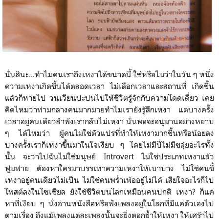
นั่นสินะ...ทำไมคนเราถึงเหงาได้ขนาดนี้ ใช่หรือไม่ว่าในวัน ๆ หนึ่ง
ความเหงาเกิดขึ้นได้ตลอดเวลา ไม่เลือกเวลาและสถานที่ เกิดขึ้น
แล้วก็หายไป วนเวียนปะปนไปให้ชีวิตรู้จักกับความโดดเดี่ยว เคย
คิดไหมว่าท่ามกลางคนมากมายทำไมเรายังรู้สึกเหงา แต่บางครั้ง
เวลาอยู่คนเดียวลำพังเรากลับไม่เหงา นั่นพอจะอนุมานอย่างหยาบ
ๆ ได้ไหมว่า ผู้คนไม่ใช่ตัวแปรที่ทำให้เหงามากขึ้นหรือน้อยลง
บางครั้งเราก็เหงาขึ้นมาในใจเงียบ ๆ โดยไม่มีปี่ไม่มีขลุ่ยอะไรทั้ง
นั้น จะว่าไปฉันไม่ใช่มนุษย์ Introvert ไม่ใช่ประเภทเหงาแล้ว
ฟูมฟาย ต้องหาใครมาบรรเทาความเหงาให้เบาบาง ไม่ใช่คนขี้
เหงาอยู่คนเดียวไม่เป็น ไม่ใช่คนพร่ำเพ้ออยู่ไม่ได้ เสียใจอะไรก็ไป
โพสต์ลงในโซเชียล ยังใช้ชีวิตบนโลกเหมือนคนปกติ เหงา? ก็แค่
หาที่เงียบ ๆ นั่งอ่านหนังสือหรือฟังเพลงอยู่ในโลกที่มีแค่ตัวเองไป
ตามเรื่อง ถึงแม้เพลงแต่ละเพลงนั้นจะยิ่งตอกย้ำให้เหงา ให้เศร้าไป