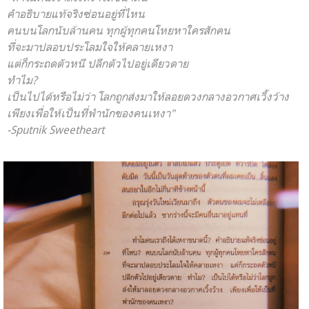
คำอธิบายแท้จริงซ่อนอยู่ที่ไหน
คนบนโลกนับล้านคน ทุกผู้ทุก
คนโหยหาใครสักคน
ที่จะมาปลอบประโลมใจให้คลายเหงา
แต่ก็กระถดตัวหนี ปลีกตัวไปอยู่เดียวดาย
ทำไม?
เป็นไปได้หรือไม่ว่า โลกถูกส่งมาให้ลอยดวงกลางอวกาศเวิ้งว้าง
เพียงเพื่อให้เป็นที่พำนักของคนเหงา"
-Sputnik Sweetheart