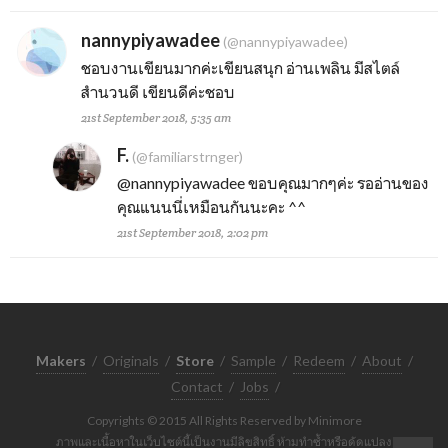
nannypiyawadee
(@nannypiyawadee)
ชอบงานเขียนมากค่ะเขียนสนุก อ่านเพลิน มีสไตล์
สำนวนดี เขียนดีค่ะชอบ
21st September 2018, 5:35 am
F.
(@familiarstrnger)
@nannypiyawadee
ขอบคุณมากๆค่ะ รออ่านของ
คุณแนนนี่เหมือนกันนะคะ ^^
21st September 2018, 2:02 pm
Makers
/
Originals
/
Store
/
Sample
/
Redeem
/
About
/
Contact
/
Jobs
/
Copyrights © 2015 All Rights Reserved by Minimore
ภาพและเนื้อหาในเว็บไซต์นี้เป็นงานมีลิขสิทธิ์ ห้ามทำซ้ำหรือดัดแปลง