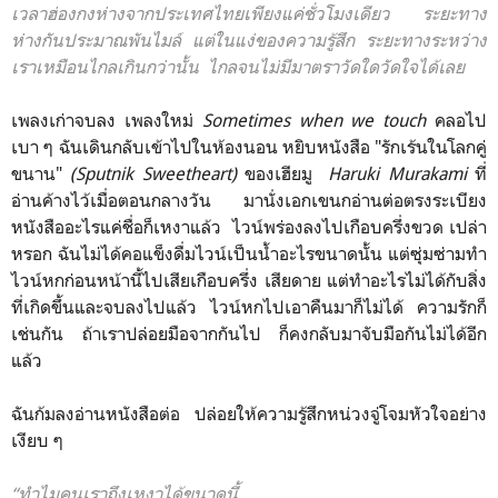
เวลาฮ่องกงห่างจากประเทศไทยเพียงแค่ชั่วโมงเดียว ระยะทาง
ห่างกันประมาณพันไมล์ แต่ในแง่ของความรู้สึก ระยะทางระหว่าง
เราเหมือนไกลเกินกว่านั้น ไกลจนไม่มีมาตราวัดใดวัดใจได้เลย
เพลงเก่าจบลง เพลงใหม่
Sometimes when we touch
คลอไป
เบา ๆ ฉันเดินกลับเข้าไปในห้องนอน หยิบหนังสือ "รักเร้นในโลกคู่
ขนาน"
(Sputnik Sweetheart)
ของเฮียมู
Haruki Murakami
ที่
อ่านค้างไว้เมื่อตอนกลางวัน มานั่งเอกเขนกอ่านต่อตรงระเบียง
หนังสืออะไรแค่ชื่อก็เหงาแล้ว ไวน์พร่องลงไปเกือบครึ่งขวด เปล่า
หรอก ฉันไม่ได้คอแข็งดื่มไวน์เป็นน้ำอะไรขนาดนั้น แต่ซุ่มซ่ามทำ
ไวน์หกก่อนหน้านี้ไปเสียเกือบครึ่ง เสียดาย แต่ทำอะไรไม่ได้กับสิ่ง
ที่เกิดขึ้นและจบลงไปแล้ว ไวน์หกไปเอาคืนมาก็ไม่ได้ ความรักก็
เช่นกัน ถ้าเราปล่อยมือจากกันไป ก็คงกลับมาจับมือกันไม่ได้อีก
แล้ว
ฉันก้มลงอ่านหนังสือต่อ ปล่อยให้ความรู้สึกหน่วงจู่โจมหัวใจอย่าง
เงียบ ๆ
“ทำไมคนเราถึงเหงาได้ขนาดนี้