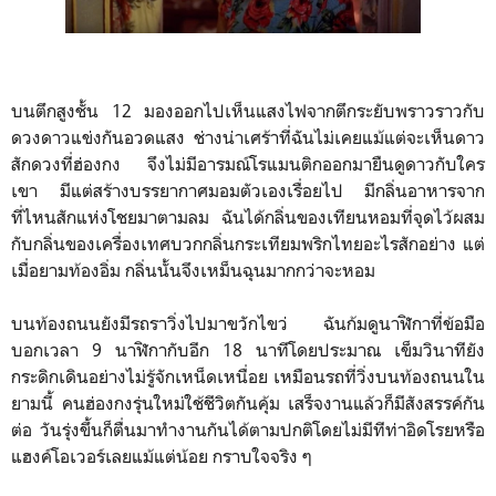
บนตึกสูงชั้น 12 มองออกไปเห็นแสงไฟจากตึกระยับพราวราวกับ
ดวงดาวแข่งกันอวดแสง ช่างน่าเศร้าที่ฉันไม่เคยแม้แต่จะเห็นดาว
สักดวงที่ฮ่องกง จึงไม่มีอารมณ์โรแมนติกออกมายืนดูดาวกับใคร
เขา มีแต่สร้างบรรยากาศมอมตัวเองเรื่อยไป มีกลิ่นอาหารจาก
ที่ไหนสักแห่งโชยมาตามลม ฉันได้กลิ่นของเทียนหอมที่จุดไว้ผสม
กับกลิ่นของเครื่องเทศบวกกลิ่นกระเทียมพริกไทยอะไรสักอย่าง แต่
เมื่อยามท้องอิ่ม กลิ่นนั้นจึงเหม็นฉุนมากกว่าจะหอม
บนท้องถนนยังมีรถราวิ่งไปมาขวักไขว่ ฉันก้มดูนาฬิกาที่ข้อมือ
บอกเวลา 9 นาฬิกากับอีก 18 นาทีโดยประมาณ เข็มวินาทียัง
กระดิกเดินอย่างไม่รู้จักเหน็ดเหนื่อย เหมือนรถที่วิ่งบนท้องถนนใน
ยามนี้ คนฮ่องกงรุ่นใหม่ใช้ชีวิตกันคุ้ม เสร็จงานแล้วก็มีสังสรรค์กัน
ต่อ วันรุ่งขึ้นก็ตื่นมาทำงานกันได้ตามปกติโดยไม่มีทีท่าอิดโรยหรือ
แฮงค์โอเวอร์เลยแม้แต่น้อย กราบใจจริง ๆ