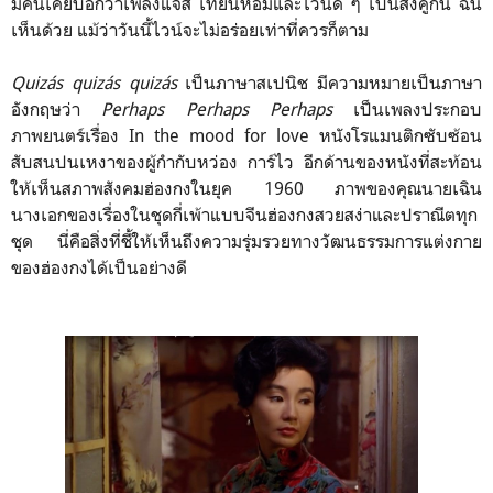
มีคนเคยบอกว่าเพลงแจ๊ส เทียนหอมและไวน์ดีิิ ๆ เป็นสิ่งคู่กัน ฉัน
เห็นด้วย แม้ว่าวันนี้ไวน์จะไม่อร่อยเท่าที่ควรก็ตาม
Quizás quizás quizás
เป็นภาษาสเปนิช มีความหมายเป็นภาษา
อังกฤษว่า
Perhaps Perhaps Perhaps
เป็นเพลงประกอบ
ภาพยนตร์เรื่อง In the mood for love หนังโรแมนติกซับซ้อน
สับสนปนเหงาของผู้กำกับหว่อง การ์ไว อีกด้านของหนังที่สะท้อน
ให้เห็นสภาพสังคมฮ่องกงในยุค 1960 ภาพของคุณนายเฉิน
นางเอกของเรื่องในชุดกี่เพ้าแบบจีนฮ่องกงสวยสง่าและปราณีตทุก
ชุด นี่คือสิ่งที่ชี้ให้เห็นถึงความรุ่มรวยทางวัฒนธรรมการแต่งกาย
ของฮ่องกงได้เป็นอย่างดี