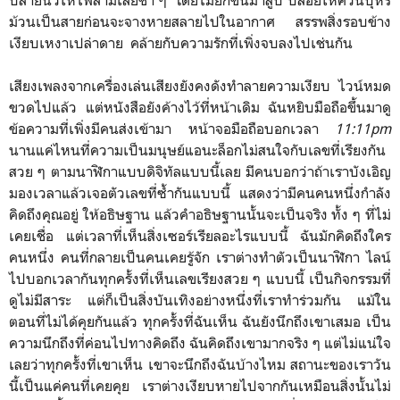
ปลายนิ้วให้ไฟลามเลียช้า ๆ โดยไม่ยกขึ้นมาสูบ ปล่อยให้ควันบุหรี่
ม้วนเป็นสายก่อนจะจางหายสลายไปในอากาศ สรรพสิ่งรอบข้าง
เงียบเหงาเปล่าดาย คล้ายกับความรักที่เพิ่งจบลงไปเช่นกัน
เสียงเพลงจากเครื่องเล่นเสียงยังคงดังทำลายความเงียบ ไวน์หมด
ขวดไปแล้ว แต่หนังสือยังค้างไว้ที่หน้าเดิม ฉันหยิบมือถือขึ้นมาดู
ข้อความที่เพิ่งมีคนส่งเข้ามา หน้าจอมือถือบอกเวลา
11:11pm
นานแค่ไหนที่ความเป็นมนุษย์แอนะล็อกไม่สนใจกับเลขที่เรียงกัน
สวย ๆ ตามนาฬิกาแบบดิจิทัลแบบนี้เลย มีคนบอกว่าถ้าเราบังเอิญ
มองเวลาแล้วเจอตัวเลขที่ซ้ำกันแบบนี้ แสดงว่ามีคนคนหนึ่งกำลัง
คิดถึงคุณอยู่ ให้อธิษฐาน แล้วคำอธิษฐานนั้นจะเป็นจริง ทั้ง ๆ ที่ไม่
เคยเชื่อ แต่เวลาที่เห็นสิ่งเซอร์เรียลอะไรแบบนี้ ฉันมักคิดถึงใคร
คนหนึ่ง คนที่กลายเป็นคนเคยรู้จัก เราต่างทำตัวเป็นนาฬิกา ไลน์
ไปบอกเวลากันทุกครั้งที่เห็นเลขเรียงสวย ๆ แบบนี้ เป็นกิจกรรมที่
ดูไม่มีสาระ แต่ก็เป็นสิ่งบันเทิงอย่างหนึ่งที่เราทำร่วมกัน แม้ใน
ตอนที่ไม่ได้คุยกันแล้ว ทุกครั้งที่ฉันเห็น ฉันยังนึกถึงเขาเสมอ เป็น
ความนึกถึงที่ค่อนไปทางคิดถึง ฉันคิดถึงเขามากจริง ๆ แต่ไม่แน่ใจ
เลยว่าทุกครั้งที่เขาเห็น เขาจะนึกถึงฉันบ้างไหม สถานะของเราวัน
นี้เป็นแค่คนที่เคยคุย เราต่างเงียบหายไปจากกันเหมือนสิ่งนั้นไม่