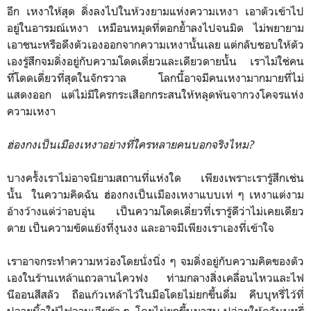
อีก
เหงาให้สุด ดิ่งลงไปในห้วงยามแห่งความเหงา เอาตัวเข้าไป
อยู่ในอารมณ์เหงา เหมือนหมุดที่ตอกย้ำลงไปจนมิด ไม่พยายาม
เอาชนะหรือดึงตัวเองออกจากความเหงานั้นเลย
แต่กลับชอบให้ตัว
เองรู้สึกจมดิ่งอยู่กับความโดดเดี่ยวและเดียวดายนั้น เราไม่ใช่คน
ที่โดดเดี่ยวที่สุดในจักรวาล โลกนี้อาจมีคนเหงามากมายที่ไม่
แสดงออก แต่ไม่มีใครกระเสือกกระสนให้หลุดพ้นจากวงโคจรแห่ง
ความเหงา
ฮ่องกงเป็นเมืองเหงาอย่างที่ใครหลายคนบอกจริงไหม?
บางครั้งเราไม่อาจนิยามสถานที่แห่งใด เพียงเพราะเรารู้สึกเช่น
นั้น ในความคิดฉัน ฮ่องกงเป็นเมืองเหงาแบบเท่ ๆ เหงาแต่งาม
อ้างว้างแต่ว่าอบอุ่น เป็นความโดดเดี่ยวที่เรารู้ดีว่าไม่เคยเดียว
ดาย เป็นความขัดแย้งที่งุนงง และอาจมีเพียงเราเองที่เข้าใจ
เราอาจกระทำความหว่องโดยนั่งนิ่ง ๆ จมดิ่งอยู่กับความคิดของตัว
เองในร้านเหล้าแถวลานไควฟง ท่ามกลางสิ่งเคลื่อนไหวและไฟ
นีออนสีสลัว ถือแก้วเหล้าไว้ในมือโดยไม่ยกขึ้นดื่ม คีบบุหรี่ไว้ที่